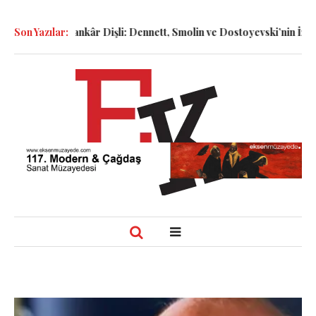
Dişli: Dennett, Smolin ve Dostoyevski’nin İzinde Varoluşsal Bir Sent
Son Yazılar: