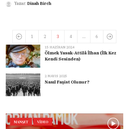
Yazar:
Dinah Birch
1
2
3
4
…
6
15 HAZIRAN 2024
Ölmek Yasak-Attilâ İlhan (İlk Kez
Kendi Sesinden)
2 MAYIS 2025
Nasıl Faşist Olunur?
MANŞET
VIDEO