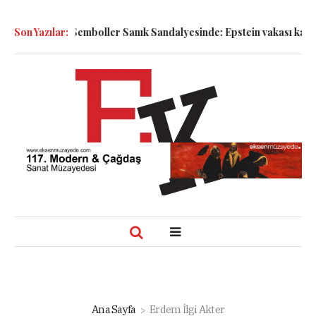
 Bakmak!
Son Yazılar:
Semboller Sanık Sandalyesinde: Epstein vakası kadim ta
Ana Sayfa
Erdem İlgi Akter