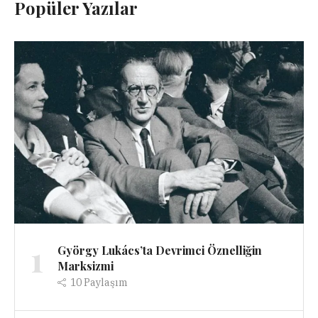
Popüler Yazılar
1
György Lukács’ta Devrimci Öznelliğin
Marksizmi
10
Paylaşım