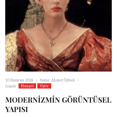
10 Haziran 2026
Yazar:
Ahmet Özbek
Manşet
Vizör
İçinde
MODERNİZMİN GÖRÜNTÜSEL
YAPISI