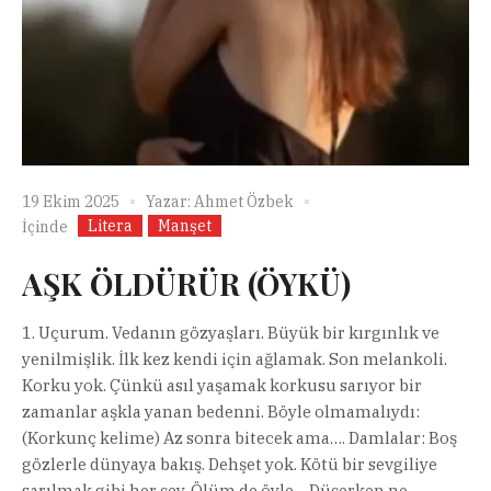
19 Ekim 2025
Yazar:
Ahmet Özbek
Litera
Manşet
İçinde
AŞK ÖLDÜRÜR (ÖYKÜ)
1. Uçurum. Vedanın gözyaşları. Büyük bir kırgınlık ve
yenilmişlik. İlk kez kendi için ağlamak. Son melankoli.
Korku yok. Çünkü asıl yaşamak korkusu sarıyor bir
zamanlar aşkla yanan bedenni. Böyle olmamalıydı:
(Korkunç kelime) Az sonra bitecek ama…. Damlalar: Boş
gözlerle dünyaya bakış. Dehşet yok. Kötü bir sevgiliye
sarılmak gibi her şey. Ölüm de öyle… Düşerken ne...