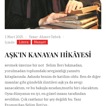
1 Mart 2025
Yazar:
Ahmet Özbek
Litera
Manşet
İçinde
AŞK’IN KANAYAN HİKÂYESİ
sevmek üzerine bir not Selim İleri bıkmadan,
yorulmadan toplumdaki sevgisizliği yansıttı
kitaplarında. Aslında benim de katilim oldu: Ben de diğer
insanlar gibi gündelik ilintileri aşk ya da sevgi
sanacaktım, ve bu bakışla sıradan/mutlu biri olacaktım.
Oysa dünyanın en iyi, en güzel insanı tarafından
sevildim. Çok rastlanır bir şey değildi bu. Yani
Fromm’dan Selim İleti’ye...