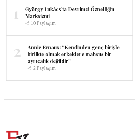
1
György Lukács’ta Devrimci Öznelliğin
Marksizmi
10
Paylaşım
2
Annie Ernaux: “Kendinden genç biriyle
birlikte olmak erkeklere mahsus bir
ayrıcalık değildir”
2
Paylaşım