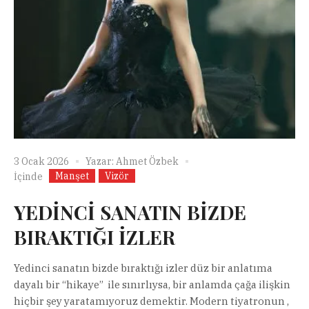
3 Ocak 2026
Yazar:
Ahmet Özbek
Manşet
Vizör
İçinde
YEDİNCİ SANATIN BİZDE
BIRAKTIĞI İZLER
Yedinci sanatın bizde bıraktığı izler düz bir anlatıma
dayalı bir “hikaye” ile sınırlıysa, bir anlamda çağa ilişkin
hiçbir şey yaratamıyoruz demektir. Modern tiyatronun ,