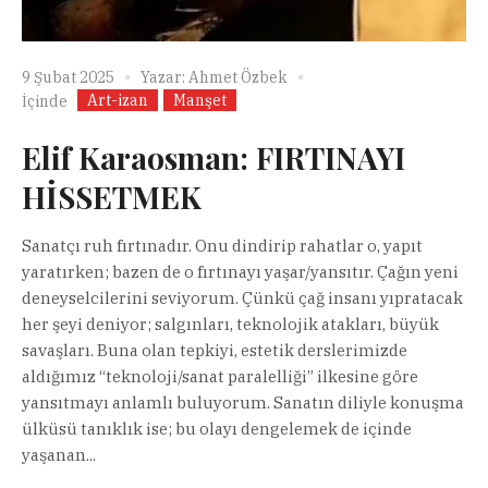
9 Şubat 2025
Yazar:
Ahmet Özbek
Art-izan
Manşet
İçinde
Elif Karaosman: FIRTINAYI
HİSSETMEK
Sanatçı ruh fırtınadır. Onu dindirip rahatlar o, yapıt
yaratırken; bazen de o fırtınayı yaşar/yansıtır. Çağın yeni
deneyselcilerini seviyorum. Çünkü çağ insanı yıpratacak
her şeyi deniyor; salgınları, teknolojik atakları, büyük
savaşları. Buna olan tepkiyi, estetik derslerimizde
aldığımız “teknoloji/sanat paralelliği” ilkesine göre
yansıtmayı anlamlı buluyorum. Sanatın diliyle konuşma
ülküsü tanıklık ise; bu olayı dengelemek de içinde
yaşanan...