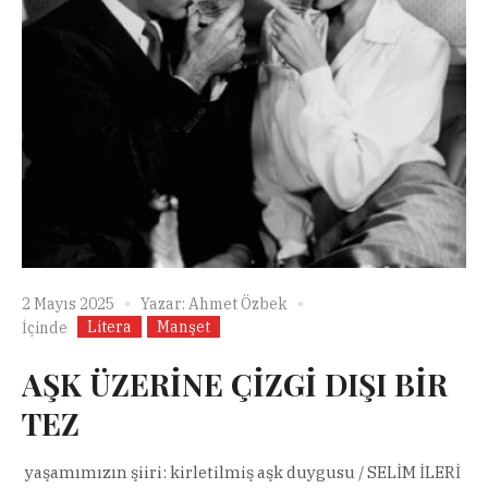
2 Mayıs 2025
Yazar:
Ahmet Özbek
Litera
Manşet
İçinde
AŞK ÜZERİNE ÇİZGİ DIŞI BİR
TEZ
yaşamımızın şiiri: kirletilmiş aşk duygusu / SELİM İLERİ