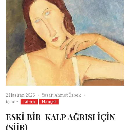
2 Haziran 2025
Yazar:
Ahmet Özbek
Litera
Manşet
İçinde
ESKİ BİR KALP AĞRISI İÇİN
(ŞİİR)