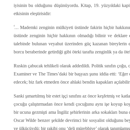
iyisinin bu olduğunu düşünüyordu. Kitap, 19. yüzyıldaki kapit
etkisinin eleştirisidir:
‘…
Mademki zenginin mülkiyeti üstünde fakirin hiçbir hakkını
üstünde zenginin hiçbir hakkının olmadığı bilinir ve deklare
talebinde bulunan veyahut üzerinden güç kazanan bireylerin el
borcu beraberinde getirdiği gibi öteki tarafta zenginlik ya da ötek
Ruskin çabucak tehlikeli olarak addedildi. Politik sınıfın çoğ
Examiner ve The Times’daki bir başyazı şunu iddia etti: ‘Eğer
edecek; biz fark etmeden önce ahlaki bendin kapakları açılabilir
Sanki şımartılmış bir estet işçi sınıfını az önce keşfetmiş ve k
çocuğu çalıştırmadan önce kendi çocuğunu aynı işe koyup koym
bir ucuna gezmişti ama İngiliz şehirlerinin arka sokakları buna
Oscar Wilde benzer şekilde devrimci bir sosyalist olduğunu beya
ve ülkücüydü; bir rakibi onu ‘deli mürebbiye’ olarak tanımlamışt