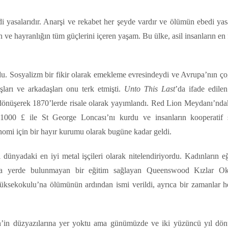
i yasalarıdır. Anarşi ve rekabet her şeyde vardır ve ölümün ebedi yasa
ve hayranlığın tüm güçlerini içeren yaşam. Bu ülke, asil insanların en 
du. Sosyalizm bir fikir olarak emekleme evresindeydi ve Avrupa’nın ç
şları ve arkadaşları onu terk etmişti.
Unto This Last
’da ifade edilen 
ne dönüşerek 1870’lerde risale olarak yayımlandı. Red Lion Meydanı’ndak
1000 £ ile St George Loncası’nı kurdu ve insanların kooperatif 
konomi için bir hayır kurumu olarak bugüne kadar geldi.
ni dünyadaki en iyi metal işçileri olarak nitelendiriyordu. Kadınların e
 başka yerde bulunmayan bir eğitim sağlayan Queenswood Kızlar O
Yüksekokulu’na ölümünün ardından ismi verildi, ayrıca bir zamanlar h
in’in düzyazılarına yer yoktu ama günümüzde ve iki yüzüncü yıl d