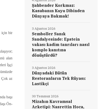
4 Ağustos 2026
Şahbender Korkmaz:
Kasabanın Kuyu Dibinden
Dünyaya Bakmak!
3 Ağustos 2026
için bir
Semboller Sanık
Sandalyesinde: Epstein
vakası kadim tanrıları nasıl
komplo kanıtına
ulaşıyor;
dönüştürdü?
ünü alan
leri İşçi
3 Ağustos 2026
ünümüzde
Dünyadaki Bütün
Restoranların Tek Rüyası:
r. Çok az
Lastikçi
30 Temmuz 2026
ında başı
Mizahın Kavramsal
adaşı Ön-
Arketipi: Nasrettin Hoca,