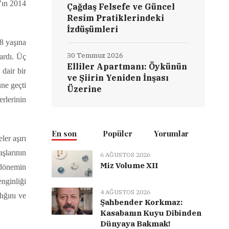
n’ın 2014
Çağdaş Felsefe ve Güncel
Resim Pratiklerindeki
İzdüşümleri
8 yaşına
30 Temmuz 2026
ardı. Üç
Elliler Apartmanı: Öykünün
dair bir
ve Şiirin Yeniden İnşası
üne geçti
Üzerine
erlerinin
En son
Popüler
Yorumlar
ler aşırı
şlarının
6 AĞUSTOS 2026
Miz Volume XII
 dönemin
nginliği
4 AĞUSTOS 2026
dığını ve
Şahbender Korkmaz:
Kasabanın Kuyu Dibinden
Dünyaya Bakmak!