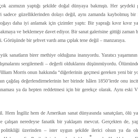
ok azımızın yaptığı şekilde doğal dünyaya bakmıştı. Her şeydeki g
i sadece güzelliklerinden dolayı değil, aynı zamanda kaybolmuş bir 
doğayı daha iyi anlamak için çizimler yaptı: Bir yaprağı kıvır kıvır y
bakmaya ve beklemeye davet ediyor. Bir sanat galerisine gittiği zaman 
i. Görüşünde bir şehvet vardı ama çıplak tene değil – manzaraya.
üyük sanatların birer methiye olduğuna inanıyordu. Yaratıcı yaşamını
alışmalarını sergilemedi – değerli olduklarını düşünmüyordu. Ölümünd
William Morris onun hakkında “diğerlerinin geçmesi gereken yeni bir yo
nın çağdaş değerlendirmelerinin her birinde hâlen 1850’lerde onu incit
ınaması ya da hepten reddetmesi için bir gerekçe olarak. Aynı eski V
il. Hem İngiliz hem de Amerikan sanat dünyasında sanatçıları, ölü ya 
e çalışan neredeyse fanatik bir yaklaşım mevcut. Gerçekten de, yapı
 politikliği üzerinden – ister uygun şekilde ilerici olsun ya da o
*