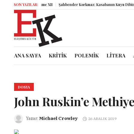
Miz Volume XII
SON YAZILAR:
Şahbender Korkmaz: Kasabanın Kuyu Dibinden Düny
ANA SAYFA
KRİTİK
POLEMİK
LİTERA
DOSYA
John Ruskin’e Methiy
Michael Crowley
Yazar:
26 ARALIK 2019