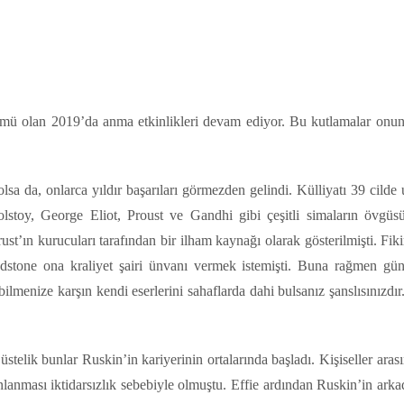
l
Share
mü olan 2019’da anma etkinlikleri devam ediyor. Bu kutlamalar onun 
a da, onlarca yıldır başarıları görmezden gelindi. Külliyatı 39 cilde 
lstoy, George Eliot, Proust ve Gandhi gibi çeşitli simaların övgüs
ust’ın kurucuları tarafından bir ilham kaynağı olarak gösterilmişti. Fikir
ladstone ona kraliyet şairi ünvanı vermek istemişti. Buna rağmen g
ilmenize karşın kendi eserlerini sahaflarda dahi bulsanız şanslısınızdı
telik bunlar Ruskin’in kariyerinin ortalarında başladı. Kişiseller aras
onlanması iktidarsızlık sebebiyle olmuştu. Effie ardından Ruskin’in ark