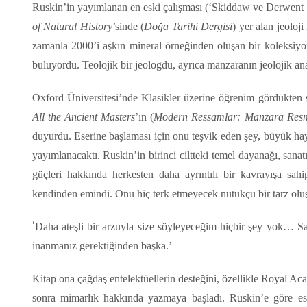
Ruskin’in yayımlanan en eski çalışması (‘Skiddaw ve Derwent
of Natural History
’sinde (
Doğa Tarihi Dergisi
) yer alan jeoloj
zamanla 2000’i aşkın mineral örneğinden oluşan bir koleksiyon 
buluyordu. Teolojik bir jeologdu, ayrıca manzaranın jeolojik an
Oxford Üniversitesi’nde Klasikler üzerine öğrenim gördükten
All the Ancient Masters
’ın (
Modern Ressamlar: Manzara Resmi
duyurdu. Eserine başlaması için onu teşvik eden şey, büyük hay
yayımlanacaktı. Ruskin’in birinci ciltteki temel dayanağı, sana
güçleri hakkında herkesten daha ayrıntılı bir kavrayışa sa
kendinden emindi. Onu hiç terk etmeyecek nutukçu bir tarz olu
‘
Daha ateşli bir arzuyla size söyleyeceğim hiçbir şey yok… Sa
inanmanız gerektiğinden başka.’
Kitap ona çağdaş entelektüellerin desteğini, özellikle Royal Aca
sonra mimarlık hakkında yazmaya başladı. Ruskin’e göre eski