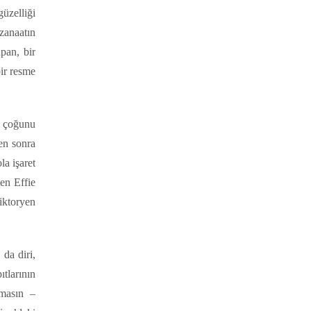
üzelliği
zanaatın
apan, bir
bir resme
n çoğunu
en sonra
la işaret
en Effie
iktoryen
da diri,
tlarının
lmasın –