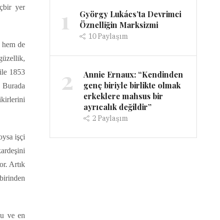
çbir yer
1
György Lukács’ta Devrimci
Öznelliğin Marksizmi
10
Paylaşım
l hem de
güzellik,
2
 ile 1853
Annie Ernaux: “Kendinden
genç biriyle birlikte olmak
. Burada
erkeklere mahsus bir
kirlerini
ayrıcalık değildir”
2
Paylaşım
oysa işçi
kardeşini
or. Artık
birinden
 bu ve en