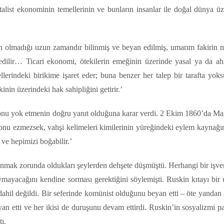
alist ekonominin temellerinin ve bunların insanlar ile doğal dünya üz
n olmadığı uzun zamandır bilinmiş ve beyan edilmiş, umarım fakirin m
 edilir… Ticari ekonomi, ötekilerin emeğinin üzerinde yasal ya da ah
lerindeki birikime işaret eder; buna benzer her talep bir tarafta yoks
inin üzerindeki hak sahipliğini getirir.’
u, onu yok etmenin doğru yanıt olduğuna karar verdi. 2 Ekim 1860’da Ma
 onu ezmezsek, vahşi kelimeleri kimilerinin yüreğindeki eylem kaynağı
 ve hepimizi boğabilir.’
atlanmak zorunda oldukları şeylerden dehşete düşmüştü. Herhangi bir işve
ayacağını kendine sorması gerektiğini söylemişti. Ruskin kıtayı bir
 dahil değildi. Bir seferinde komünist olduğunu beyan etti – öte yandan
n etti ve her ikisi de duruşunu devam ettirdi. Ruskin’in sosyalizmi pa
ı.