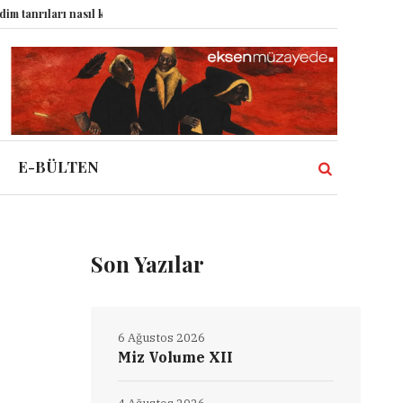
arı nasıl komplo kanıtına dönüştürdü?
Dünyadaki Bütün Restoranların Tek 
E-BÜLTEN
Son Yazılar
6 Ağustos 2026
Miz Volume XII