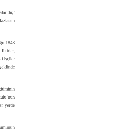
larıdır,’
fazlasını
oğu 1848
fikirler,
i işçiler
şeklinde
ğitiminin
kulu’nun
er yerde
önümünün