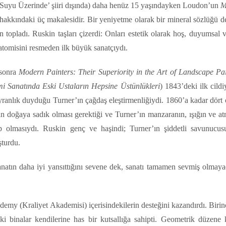
 Suyu Üzerinde’ şiiri dışında) daha henüz 15 yaşındayken Loudon’un
M
i hakkındaki üç makalesidir. Bir yeniyetme olarak bir mineral sözlüğü d
topladı. Ruskin taşları çizerdi: Onları estetik olarak hoş, duyumsal v
atomisini resmeden ilk büyük sanatçıydı.
 sonra
Modern Painters: Their Superiority in the Art of Landscape Pai
 Sanatında Eski Ustaların Hepsine Üstünlükleri
) 1843’deki ilk cildi
ranlık duyduğu Turner’ın çağdaş eleştirmenliğiydi. 1860’a kadar dört c
tın doğaya sadık olması gerektiği ve Turner’ın manzaranın, ışığın ve a
hip olmasıydı. Ruskin genç ve haşindi; Turner’ın şiddetli savunucu
şturdu.
natın daha iyi yansıttığını sevene dek, sanatı tamamen sevmiş olmaya
demy (Kraliyet Akademisi) içerisindekilerin desteğini kazandırdı. Birinc
 binalar kendilerine has bir kutsallığa sahipti. Geometrik düzene k