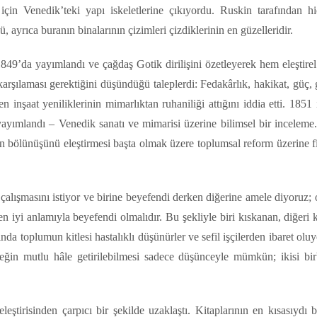
 için Venedik’teki yapı iskeletlerine çıkıyordu. Ruskin tarafından hi
ayrıca buranın binalarının çizimleri çizdiklerinin en güzelleridir.
1849’da yayımlandı ve çağdaş Gotik dirilişini özetleyerek hem eleştire
arşılaması gerektiğini düşündüğü taleplerdi: Fedakârlık, hakikat, güç, 
inşaat yeniliklerinin mimarlıktan ruhaniliği attığını iddia etti. 1851
 yayımlandı – Venedik sanatı ve mimarisi üzerine bilimsel bir inceleme
n bölünüşünü eleştirmesi başta olmak üzere toplumsal reform üzerine fi
alışmasını istiyor ve birine beyefendi derken diğerine amele diyoruz; 
n iyi anlamıyla beyefendi olmalıdır. Bu şekliyle biri kıskanan, diğeri 
a toplumun kitlesi hastalıklı düşünürler ve sefil işçilerden ibaret oluy
eğin mutlu hâle getirilebilmesi sadece düşünceyle mümkün; ikisi bir
eleştirisinden çarpıcı bir şekilde uzaklaştı. Kitaplarının en kısasıydı