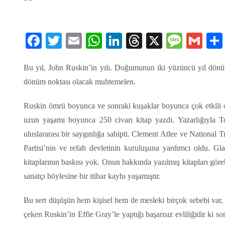
Facebook
Twitter
Email
WhatsApp
LinkedIn
Threads
X
Message
Gmai
Bu yıl, John Ruskin’in yılı. Doğumunun iki yüzüncü yıl dönü
dönüm noktası olacak muhtemelen.
Ruskin ömrü boyunca ve sonraki kuşaklar boyunca çok etkili ols
uzun yaşamı boyunca 250 civarı kitap yazdı. Yazarlığıyla To
uluslararası bir saygınlığa sahipti. Clement Atlee ve National Tr
Partisi’nin ve refah devletinin kuruluşuna yardımcı oldu. G
kitaplarının baskısı yok. Onun hakkında yazılmış kitapları göreb
sanatçı böylesine bir itibar kaybı yaşamıştır.
Bu sert düşüşün hem kişisel hem de mesleki birçok sebebi var, üs
çeken Ruskin’in Effie Gray’le yaptığı başarısız evliliğidir ki s