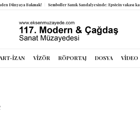
aya Bakmak!
Semboller Sanık Sandalyesinde: Epstein vakası kadim tanrıl
ART-İZAN
VİZÖR
RÖPORTAJ
DOSYA
VİDEO
e