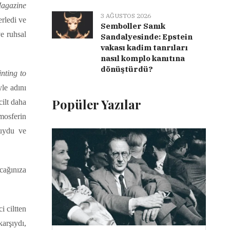
agazine
3 AĞUSTOS 2026
erledi ve
Semboller Sanık
e ruhsal
Sandalyesinde: Epstein
vakası kadim tanrıları
nasıl komplo kanıtına
dönüştürdü?
nting to
yle adını
Popüler Yazılar
ilt daha
tmosferin
suydu ve
cağınıza
i ciltten
arşıydı,