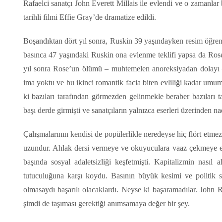
Rafaelci sanatçı John Everett Millais ile evlendi ve o zamanla
tarihli filmi Effie Gray’de dramatize edildi.
Boşandıktan dört yıl sonra, Ruskin 39 yaşındayken resim öğren
basınca 47 yaşındaki Ruskin ona evlenme teklifi yapsa da Ros
yıl sonra Rose’un ölümü – muhtemelen anoreksiyadan dolayı – R
ima yoktu ve bu ikinci romantik facia biten evliliği kadar umuma
ki bazıları tarafından görmezden gelinmekle beraber bazıları t
başı derde girmişti ve sanatçıların yalnızca eserleri üzerinden n
Çalışmalarının kendisi de popülerlikle neredeyse hiç flört etmez.
uzundur. Ahlak dersi vermeye ve okuyuculara vaaz çekmeye eğil
başında sosyal adaletsizliği keşfetmişti. Kapitalizmin nas
tutuculuğuna karşı koydu. Basının büyük kesimi ve politik 
olmasaydı başarılı olacaklardı. Neyse ki başaramadılar. John R
şimdi de taşıması gerektiği anımsamaya değer bir şey.