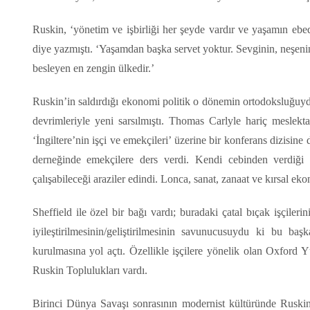
Ruskin, ‘yönetim ve işbirliği her şeyde vardır ve yaşamın ebed
diye yazmıştı. ‘Yaşamdan başka servet yoktur. Sevginin, neşenin 
besleyen en zengin ülkedir.’
Ruskin’in saldırdığı ekonomi politik o dönemin ortodoksluğuy
devrimleriyle yeni sarsılmıştı. Thomas Carlyle hariç meslekta
‘İngiltere’nin işçi ve emekçileri’ üzerine bir konferans dizisi
derneğinde emekçilere ders verdi. Kendi cebinden verdiği 
çalışabileceği araziler edindi. Lonca, sanat, zanaat ve kırsal e
Sheffield ile özel bir bağı vardı; buradaki çatal bıçak işçileri
iyileştirilmesinin/geliştirilmesinin savunucusuydu ki bu
kurulmasına yol açtı. Özellikle işçilere yönelik olan Oxford 
Ruskin Toplulukları vardı.
Birinci Dünya Savaşı sonrasının modernist kültüründe Rusk