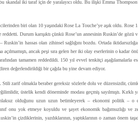
r bu skandal iki taraf için de yaralayıcı oldu. Bu ilişki Emma Thompso
cilerinden biri olan 10 yaşındaki Rose La Touche’ye aşık oldu. Rose 1
e reddetti. Durum karışıktı çünkü Rose’un annesinin Ruskin’de gözü v
uskin’in hassas olan zihinsel sağlığını bozdu. Ortada iktidarsızlığa 
 açılmamıştı, ancak peşi sıra gelen her iki olay eserlerinin o kadar ön
arafından tamamen reddedildi. 150 yıl evvel tenkitçi aşağılamalarla es
adiren değerlendirildiği bir çağda bu yine devam ediyor.
 Stili zarif olmakla beraber gereksiz sözlerle dolu ve düzensizdir, cümle
imlidir, üstelik kendi döneminde modası geçmiş sayılmıştı. Kırklı ya
ıl ahlaksız olduğunu uzun uzun betimleyerek – ekonomi politik – o
sınıf onu yok etmeye koyuldu ve şayet ekonomik bağımsızlığı ve ze
uskin’in çizdiklerinin, yazdıklarının, yaptıklarının o zaman önem taşı