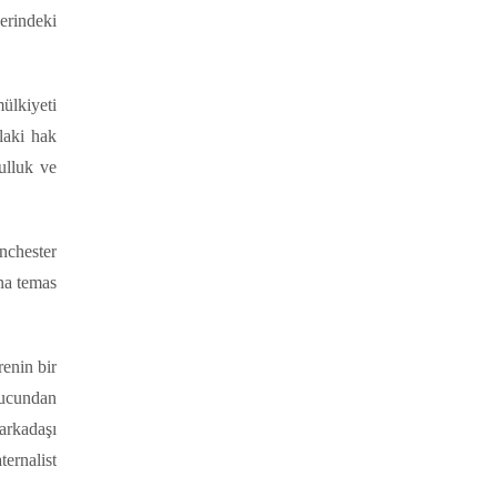
erindeki
ülkiyeti
laki hak
ulluk ve
nchester
na temas
renin bir
 ucundan
 arkadaşı
ternalist