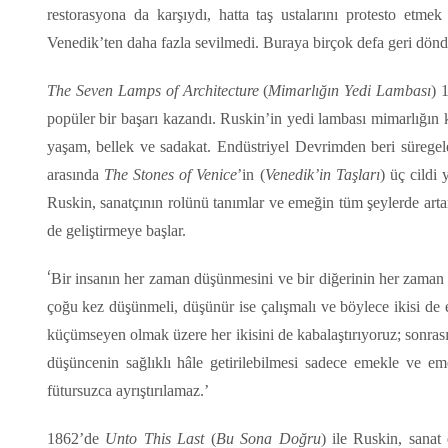
restorasyona da karşıydı, hatta taş ustalarını protesto etmek
Venedik’ten daha fazla sevilmedi. Buraya birçok defa geri döndü, 
The Seven Lamps of Architecture
(
Mimarlığın Yedi Lambası
) 
popüler bir başarı kazandı. Ruskin’in yedi lambası mimarlığın k
yaşam, bellek ve sadakat. Endüstriyel Devrimden beri süregelen 
arasında
The Stones of Venice
’in (
Venedik’in Taşları
) üç cildi
Ruskin, sanatçının rolünü tanımlar ve emeğin tüm şeylerde arta
de geliştirmeye başlar.
‘
Bir insanın her zaman düşünmesini ve bir diğerinin her zaman ç
çoğu kez düşünmeli, düşünür ise çalışmalı ve böylece ikisi de e
küçümseyen olmak üzere her ikisini de kabalaştırıyoruz; sonrasınd
düşüncenin sağlıklı hâle getirilebilmesi sadece emekle ve em
fütursuzca ayrıştırılamaz.’
1862’de
Unto This Last
(
Bu Sona Doğru
) ile Ruskin, sanat 