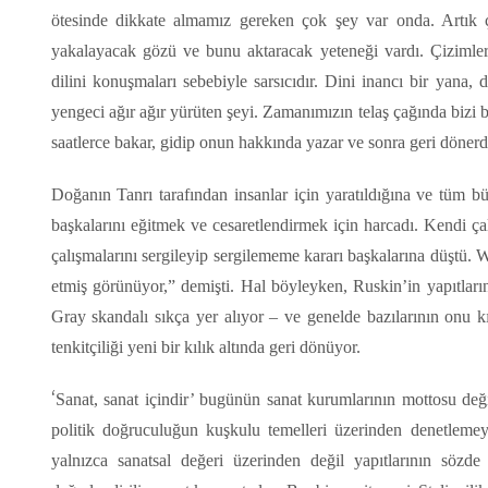
ötesinde dikkate almamız gereken çok şey var onda. Artık ç
yakalayacak gözü ve bunu aktaracak yeteneği vardı. Çizimler
dilini konuşmaları sebebiyle sarsıcıdır. Dini inancı bir yana, 
yengeci ağır ağır yürüten şeyi. Zamanımızın telaş çağında bizi 
saatlerce bakar, gidip onun hakkında yazar ve sonra geri dönerd
Doğanın Tanrı tarafından insanlar için yaratıldığına ve tüm b
başkalarını eğitmek ve cesaretlendirmek için harcadı. Kendi ç
çalışmalarını sergileyip sergilememe kararı başkalarına düştü. 
etmiş görünüyor,” demişti. Hal böyleyken, Ruskin’in yapıtları
Gray skandalı sıkça yer alıyor – ve genelde bazılarının onu k
tenkitçiliği yeni bir kılık altında geri dönüyor.
‘
Sanat, sanat içindir’ bugünün sanat kurumlarının mottosu değ
politik doğruculuğun kuşkulu temelleri üzerinden denetlemey
yalnızca sanatsal değeri üzerinden değil yapıtlarının sözde