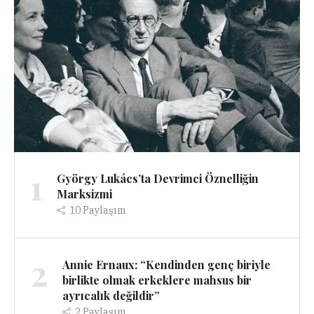
1
György Lukács’ta Devrimci Öznelliğin
Marksizmi
10
Paylaşım
2
Annie Ernaux: “Kendinden genç biriyle
birlikte olmak erkeklere mahsus bir
ayrıcalık değildir”
2
Paylaşım