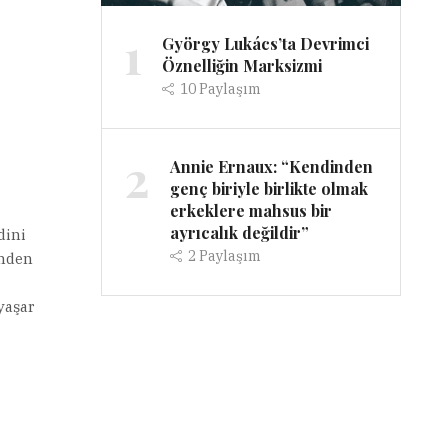
1
György Lukács’ta Devrimci
Öznelliğin Marksizmi
10
Paylaşım
2
Annie Ernaux: “Kendinden
genç biriyle birlikte olmak
erkeklere mahsus bir
ayrıcalık değildir”
dini
2
Paylaşım
enden
yaşar