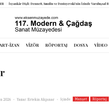
r Dişli: Dennett, Smolin ve Dostoyevski’nin İzinde Varoluşsal Bir Sentez
H
ART-İZAN
VİZÖR
RÖPORTAJ
DOSYA
VİDEO
r
Manşet
Röportaj
İçinde
an 2026
Yazar:
Ertekin Akpınar