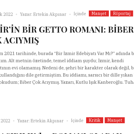
Manşet
Röportaj
İçinde
ık 2022
Yazar:
Ertekin Akpınar
İR’İN BİR GETTO ROMANI: BİBER
 ACIYMIŞ
m 2021 tarihinde, burada “Bir İzmir Edebiyatı Var Mı?” adında b
ım. Alt metnin özetinde, temel iddiam şuydu; İzmir, kendi
tının evi olamamış. Nedeni de, şehri bir karakter olarak değil, b
ullandığını dile getirmiştim. Bu iddiamı, sarsıcı bir dille yıkan 
kudum; Biber Çok Acıymış. Yazarı, Kutlu Işık Kanberoğlu. Tuhaf
Kritik
Manşet
İçinde
 2022
Yazar:
Ertekin Akpınar