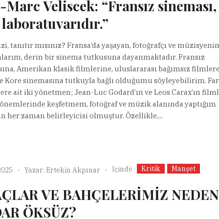
-Marc Veliscek: “Fransız sineması,
 laboratuvarıdır.”
zi, tanıtır mısınız? Fransa’da yaşayan, fotoğrafçı ve müzisyeni
larım, derin bir sinema tutkusuna dayanmaktadır. Fransız
ına, Amerikan klasik filmlerine, uluslararası bağımsız filmlere
le Kore sinemasına tutkuyla bağlı olduğumu söyleyebilirim. Far
re ait iki yönetmen; Jean-Luc Godard’ın ve Leos Carax’ın filml
önemlerinde keşfetmem, fotoğraf ve müzik alanında yaptığım
n her zaman belirleyicisi olmuştur. Özellikle,...
Kritik
Manşet
İçinde
2025
Yazar:
Ertekin Akpınar
ÇLAR VE BAHÇELERİMİZ NEDEN
AR ÖKSÜZ?