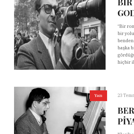
BİR
GOD
“Bir ro
bir yol
benden 
başka b
gördüğü
hiçbir i
23 Tem
Yazı
BER
PİY