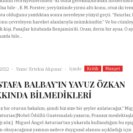
akımın teorisyenlerinden -ki buna gereksiz/sıradan modernistl
olsa bile- , E. M. Forster; yeryüzünde yirmi altı konu, otuz iki te
ota olduğunu yazdıktan sonra neredeyse yüzyıl geçti. “Sınırlar,
nu çevreleyen hareket alanlarıyla mümkündür.” Ve bu cümley
k kişi, Pasajlar kitabında Benjamin’di. Orası, derin bir ayna. O 
ızda bile...
Kritik
Manşet
İçinde
 2022
Yazar:
Ertekin Akpınar
TAFA BALBAY’IN YAVUZ ÖZKAN
KINDA BİLMEDİKLERİ
iz bir oturun bakalım, şimdi biz size bir şeyler anlatacağız.” Mi
sturias [Nobel Ödüllü Guatemalalı yazarın, Fransız meslektaşl
ği söz.] Miguel Ángel Asturias’tan yukarıda kullandığım bu epig
n okuyacağınız yazının sadece duygusal alanını açıkladığı için