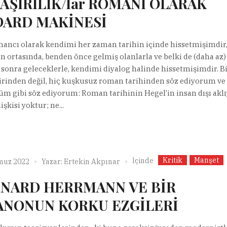
 AŞIRILIK/lar ROMANI OLARAK
ARD MAKİNESİ
mancı olarak kendimi her zaman tarihin içinde hissetmişimdir,
un ortasında, benden önce gelmiş olanlarla ve belki de (daha az)
sonra geleceklerle, kendimi diyalog halinde hissetmişimdir. B
irinden değil, hiç kuşkusuz roman tarihinden söz ediyorum v
m gibi söz ediyorum: Roman tarihinin Hegel’in insan dışı aklı
lişkisi yoktur; ne...
Kritik
Manşet
İçinde
muz 2022
Yazar:
Ertekin Akpınar
NARD HERRMANN VE BİR
ANONUN KORKU EZGİLERİ