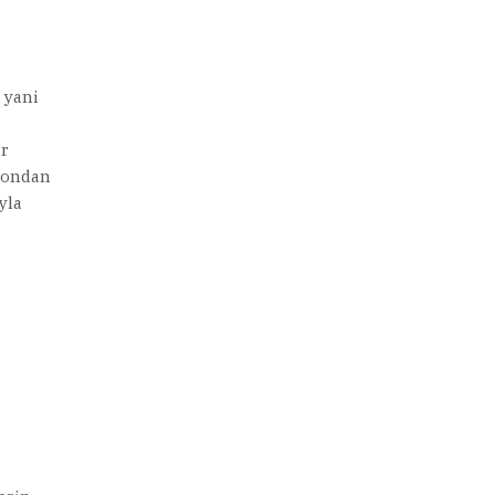
 yani
ir
e ondan
yla