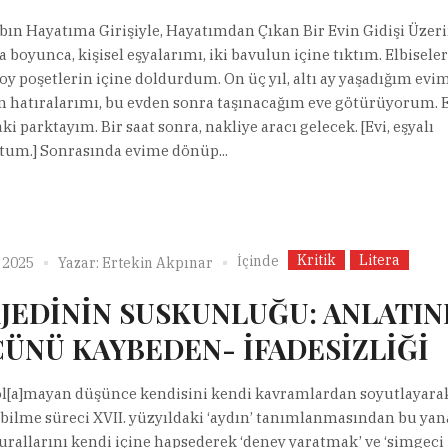
abın Hayatıma Girişiyle, Hayatımdan Çıkan Bir Evin Gidişi Üzer
a boyunca, kişisel eşyalarımı, iki bavulun içine tıktım. Elbisele
boy poşetlerin içine doldurdum. On üç yıl, altı ay yaşadığım evi
 hatıralarımı, bu evden sonra taşınacağım eve götürüyorum. 
i parktayım. Bir saat sonra, nakliye aracı gelecek. [Evi, eşyalı
um.] Sonrasında evime dönüp...
Kritik
Litera
İçinde
 2025
Yazar:
Ertekin Akpınar
JEDİNİN SUSKUNLUĞU: ANLATINI
ÜNÜ KAYBEDEN- İFADESİZLİĞİ
l[a]mayan düşünce kendisini kendi kavramlardan soyutlayara
bilme süreci XVII. yüzyıldaki ‘aydın’ tanımlanmasından bu yan
urallarını kendi içine hapsederek ‘deney yaratmak’ ve ‘simgeci