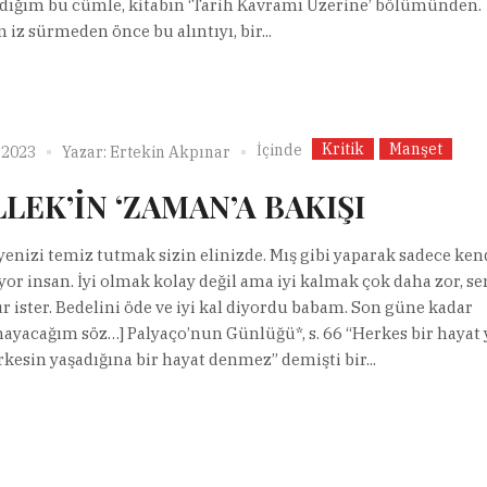
adığım bu cümle, kitabın ‘Tarih Kavramı Üzerine’ bölümünden.
 iz sürmeden önce bu alıntıyı, bir...
Kritik
Manşet
İçinde
 2023
Yazar:
Ertekin Akpınar
LLEK’İN ‘ZAMAN’A BAKIŞI
yenizi temiz tutmak sizin elinizde. Mış gibi yaparak sadece ken
yor insan. İyi olmak kolay değil ama iyi kalmak çok daha zor, s
r ister. Bedelini öde ve iyi kal diyordu babam. Son güne kadar
yacağım söz…] Palyaço’nun Günlüğü*, s. 66 “Herkes bir hayat 
kesin yaşadığına bir hayat denmez” demişti bir...