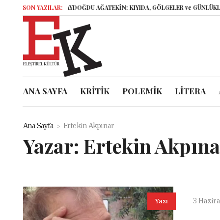
ELİF AYDOĞDU AĞATEKİN: KIYIDA, GÖLGELER ve GÜNLÜKLER
SON YAZILAR:
İsyankâ
ANA SAYFA
KRİTİK
POLEMİK
LİTERA
Ana Sayfa
Ertekin Akpınar
Yazar:
Ertekin Akpına
3 Hazir
Yazı