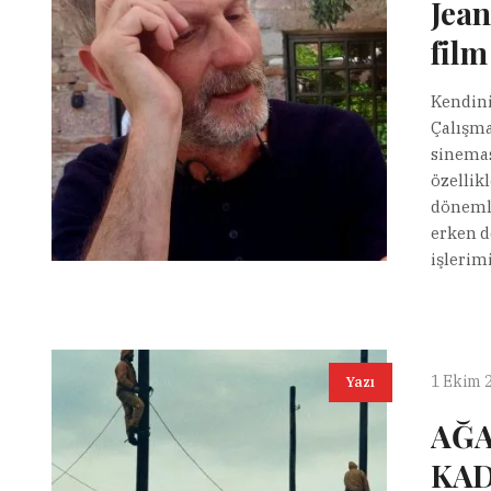
Jean
film
Kendini
Çalışma
sinemas
özellik
dönemle
erken d
işlerimi
1 Ekim 
Yazı
AĞA
KAD