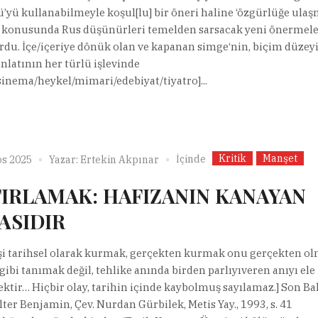
’yü kullanabilmeyle koşul[lu] bir öneri haline ‘özgürlüğe ula
’ konusunda Rus düşünürleri temelden sarsacak yeni önermel
du. İçe/içeriye dönük olan ve kapanan simge‘nin, biçim düzey
anlatının her türlü işlevinde
sinema/heykel/mimari/edebiyat/tiyatro]...
Kritik
Manşet
İçinde
os 2025
Yazar:
Ertekin Akpınar
IRLAMAK: HAFIZANIN KANAYAN
ASIDIR
i tarihsel olarak kurmak, gerçekten kurmak onu gerçekten o
gibi tanımak değil, tehlike anında birden parlıyıveren anıyı ele
ktir… Hiçbir olay, tarihin içinde kaybolmuş sayılamaz.] Son Ba
lter Benjamin, Çev. Nurdan Gürbilek, Metis Yay., 1993, s. 41