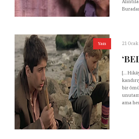
Alıntıl
Buradan
21 Ocak
Yazı
‘BE
[… Hikâ
kandırı
bir ömü
unutama
ama her