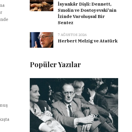
İsyankâr Dişli: Dennett,
şma
Smolin ve Dostoyevski’nin
er
İzinde Varoluşsal Bir
inde
Sentez
7 AĞUSTOS 2026
Herbert Melzig ve Atatürk
Popüler Yazılar
lmuş
kışta