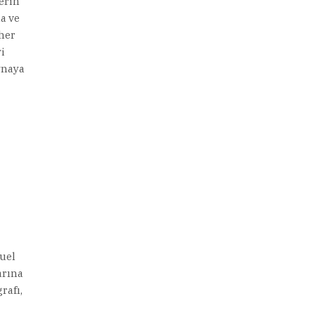
erin
ma ve
 her
i
aynaya
guel
arına
rafı,