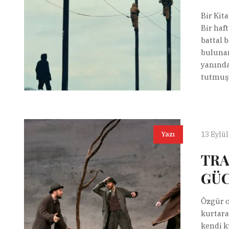
Bir Kit
Bir haft
battal 
bulunan
yanındak
tutmuşt
13 Eylül
Yazı
TRA
GÜC
Özgür o
kurtara
kendi k