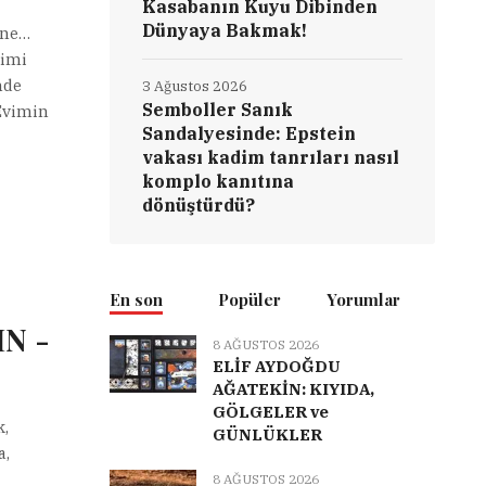
Kasabanın Kuyu Dibinden
Dünyaya Bakmak!
ine…
rimi
mde
3 Ağustos 2026
Semboller Sanık
Evimin
Sandalyesinde: Epstein
vakası kadim tanrıları nasıl
komplo kanıtına
dönüştürdü?
En son
Popüler
Yorumlar
N -
8 AĞUSTOS 2026
ELİF AYDOĞDU
AĞATEKİN: KIYIDA,
GÖLGELER ve
k,
GÜNLÜKLER
a,
8 AĞUSTOS 2026