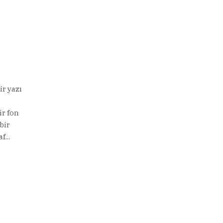
ir yazı
ir fon
bir
...