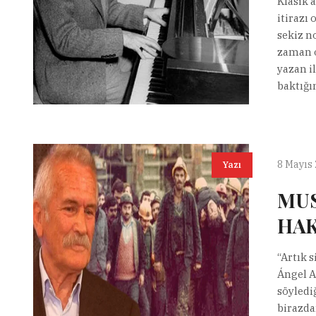
Klasik 
itirazı 
sekiz n
zaman o
yazan il
baktığın
8 Mayıs
Yazı
MUS
HAK
“Artık s
Ángel A
söyledi
birazda