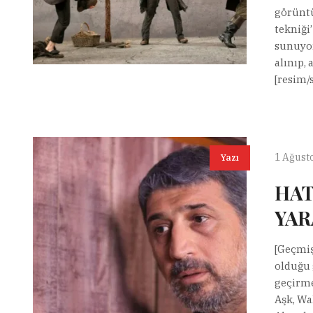
görüntü
tekniği
sunuyor
alınıp, 
[resim/
1 Ağust
Yazı
HAT
YAR
[Geçmiş
olduğu 
geçirme
Aşk, Wa