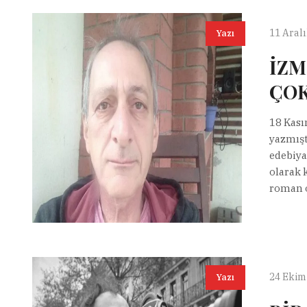
11 Aral
Yazı
İZM
ÇOK
18 Kası
yazmışt
edebiya
olarak k
roman o
24 Ekim
Yazı