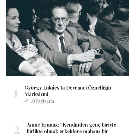
1
György Lukács’ta Devrimci Öznelliğin
Marksizmi
10
Paylaşım
2
Annie Ernaux: “Kendinden genç biriyle
birlikte olmak erkeklere mahsus bir