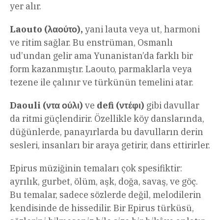
yer alır.
Laouto (λαούτο),
yani lauta veya ut, harmoni
ve ritim sağlar. Bu enstrüman, Osmanlı
ud’undan gelir ama Yunanistan’da farklı bir
form kazanmıştır. Laouto, parmaklarla veya
tezene ile çalınır ve türkünün temelini atar.
Daouli (ντα ούλι)
ve
defi (ντέφι)
gibi davullar
da ritmi güçlendirir. Özellikle köy danslarında,
düğünlerde, panayırlarda bu davulların derin
sesleri, insanları bir araya getirir, dans ettirirler.
Epirus müziğinin temaları çok spesifiktir:
ayrılık, gurbet, ölüm, aşk, doğa, savaş, ve göç.
Bu temalar, sadece sözlerde değil, melodilerin
kendisinde de hissedilir. Bir Epirus türküsü,