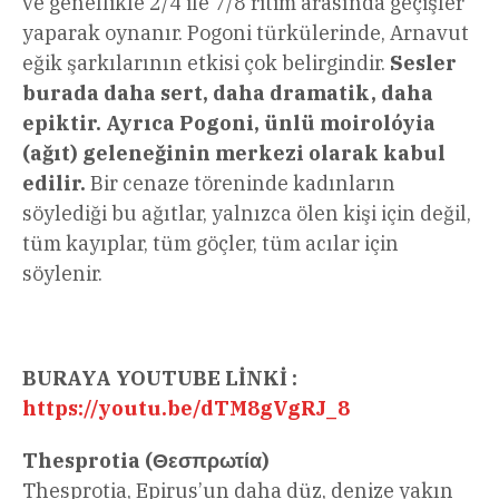
ve genellikle 2/4 ile 7/8 ritim arasında geçişler
yaparak oynanır. Pogoni türkülerinde, Arnavut
eğik şarkılarının etkisi çok belirgindir.
Sesler
burada daha sert, daha dramatik, daha
epiktir. Ayrıca Pogoni, ünlü moirolóyia
(ağıt) geleneğinin merkezi olarak kabul
edilir.
Bir cenaze töreninde kadınların
söylediği bu ağıtlar, yalnızca ölen kişi için değil,
tüm kayıplar, tüm göçler, tüm acılar için
söylenir.
BURAYA YOUTUBE LİNKİ :
https://youtu.be/dTM8gVgRJ_8
Thesprotia (Θεσπρωτία)
Thesprotia, Epirus’un daha düz, denize yakın