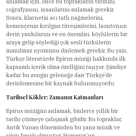
anlamak için, önce bu toprakların tarihini,
coğrafyasını, insanlarını anlamak gerekir.
Sonra, klarnetin acı tatlı nağmelerini,
kemençenin kırılgan titreşimlerini, laouto’nun
derin yankılarını ve en önemlisi, köylülerin bir
araya gelip söylediği çok sesli türkülerin
inanılmaz uyumunu dinlemek gerekir. Bu yazı,
Türkçe literatürde Epirus müziği hakkında ilk
kapsamlı içerik olma özelliğini taşıyor. Şimdiye
kadar bu zengin geleneğe dair Türkçe’de
derinlemesine bir kaynak bulunmuyordu.
Tarihsel Kökler: Zamanın Katmanları
Epirus müziğini anlamak, binlerce yıllık bir
tarihi çözmeye çalışmak gibidir. Bu topraklar,
Antik Yunan döneminden bu yana müzik ve
şiirin beşiği olmuştur. Homeros’un