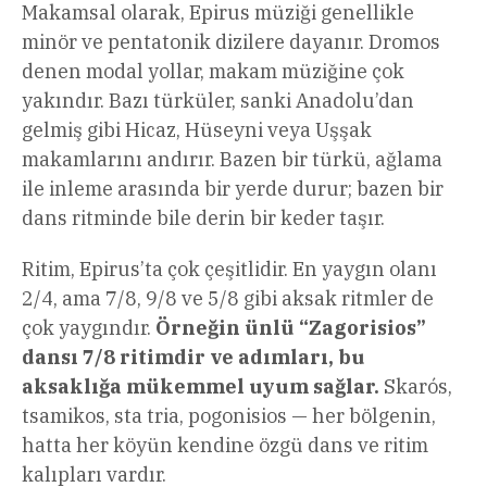
Makamsal olarak, Epirus müziği genellikle
minör ve pentatonik dizilere dayanır. Dromos
denen modal yollar, makam müziğine çok
yakındır. Bazı türküler, sanki Anadolu’dan
gelmiş gibi Hicaz, Hüseyni veya Uşşak
makamlarını andırır. Bazen bir türkü, ağlama
ile inleme arasında bir yerde durur; bazen bir
dans ritminde bile derin bir keder taşır.
Ritim, Epirus’ta çok çeşitlidir. En yaygın olanı
2/4, ama 7/8, 9/8 ve 5/8 gibi aksak ritmler de
çok yaygındır.
Örneğin ünlü “Zagorisios”
dansı 7/8 ritimdir ve adımları, bu
aksaklığa mükemmel uyum sağlar.
Skarós,
tsamikos, sta tria, pogonisios — her bölgenin,
hatta her köyün kendine özgü dans ve ritim
kalıpları vardır.