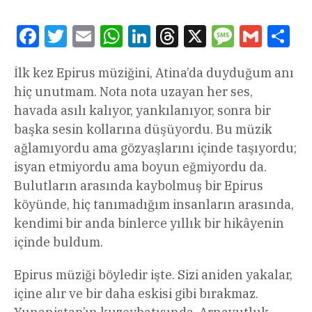
Facebook
Twitter
Email
WhatsApp
LinkedIn
Threads
X
Message
Gmail
Sha
İlk kez Epirus müziğini, Atina’da duyduğum anı
hiç unutmam. Nota nota uzayan her ses,
havada asılı kalıyor, yankılanıyor, sonra bir
başka sesin kollarına düşüyordu. Bu müzik
ağlamıyordu ama gözyaşlarını içinde taşıyordu;
isyan etmiyordu ama boyun eğmiyordu da.
Bulutların arasında kaybolmuş bir Epirus
köyünde, hiç tanımadığım insanların arasında,
kendimi bir anda binlerce yıllık bir hikâyenin
içinde buldum.
Epirus müziği böyledir işte. Sizi aniden yakalar,
içine alır ve bir daha eskisi gibi bırakmaz.