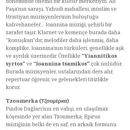
döneminde önemli bir kültür merkeziydi. Ali
Paşa’nın sarayı, Yahudi mahallesi, müslim ve
Hristiyan müzisyenlerinin buluştuğu
kahvehaneler… Ioannina müziği, şehirli bir
zarafet taşır. Klarnet ve kemençe burada daha
“konuşkan”dır, melodiler daha işlenmiş, daha
komplike. Ioannina’nın türküleri, genellikle aşk
ve ayrılık üzerinedir. Özellikle
“Yiannitikos
syrtos”
ve
“Ioannina tsamikos”
çok ünlüdür.
Burada müzisyenler, ustalarından ders alır,
repertuar öğrenir, ve gelenekleri titizlikle
korur.
Tzoumerka (Τζουμέρκα)
Pindos Dağları’nın en vahşi, en ulaşılmaz
köşesinde yer alan Tzoumerka, Epirus
müziğinin belki de en saf, en arkaik formunu