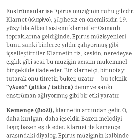
Enstrümanlar ise Epirus müziğinin ruhu gibidir.
Klarnet (κλαρίνο), şüphesiz en önemlisidir. 19.
yüzyılda Albert sistemi klarnetler Osmanlı
topraklarına geldiğinde, Epirus müzisyenleri
bunu sanki binlerce yıldır çalıyormuş gibi
içselleştirdiler. Klarnetin tiz, keskin, neredeyse
çığlık gibi sesi, bu müziğin acısını mükemmel
bir şekilde ifade eder. Bir klarnetçi, bir notayı
tutarak onu titretir, büker, uzatır — bu teknik
“γλυκά” (glika / tatlıca)
denir ve sanki
enstrüman ağlıyormuş gibi bir etki yaratır.
Kemençe (βιολί),
klarnetin ardından gelir. O,
daha kırılgan, daha içseldir. Bazen melodiyi
taşır, bazen eşlik eder. Klarnet ile kemençe
arasındaki diyalog, Epirus müziğinin kalbinde