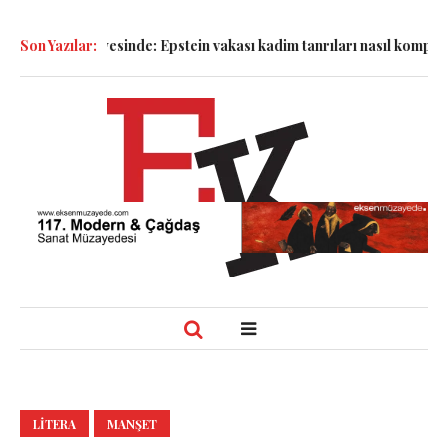
dalyesinde: Epstein vakası kadim tanrıları nasıl komplo kanıtına d
Son Yazılar:
LITERA
MANŞET