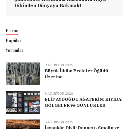
Dibinden Dünyaya Bakmak!
En son
Popüler
Yorumlar
9 AĞUSTOS 2026
Büyük İddia: Proleter Öğüdü
Üzerine
8 AĞUSTOS 2026
ELİF AYDOĞDU AĞATEKİN: KIYIDA,
GÖLGELER ve GÜNLÜKLER
8 AĞUSTOS 2026
İsyankâr Dişli: Dennett, Smolin ve