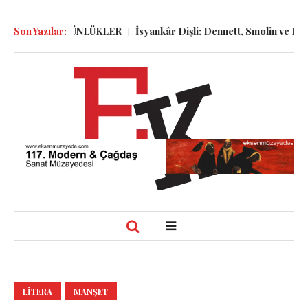
GELER ve GÜNLÜKLER
Son Yazılar:
İsyankâr Dişli: Dennett, Smolin ve Dostoye
LITERA
MANŞET