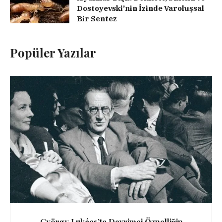
Dostoyevski’nin İzinde Varoluşsal
Bir Sentez
Popüler Yazılar
György Lukács’ta Devrimci Öznelliğin