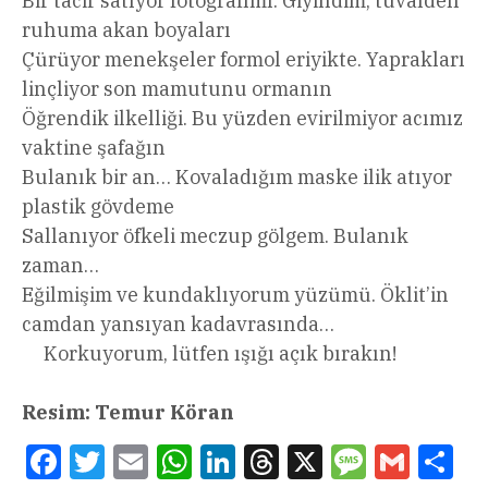
Bir tacir satıyor fotoğrafımı. Giyindim, tuvalden
ruhuma akan boyaları
Çürüyor menekşeler formol eriyikte. Yaprakları
linçliyor son mamutunu ormanın
Öğrendik ilkelliği. Bu yüzden evirilmiyor acımız
vaktine şafağın
Bulanık bir an… Kovaladığım maske ilik atıyor
plastik gövdeme
Sallanıyor öfkeli meczup gölgem. Bulanık
zaman…
Eğilmişim ve kundaklıyorum yüzümü. Öklit’in
camdan yansıyan kadavrasında…
Korkuyorum, lütfen ışığı açık bırakın!
Resim: Temur Köran
Facebook
Twitter
Email
WhatsApp
LinkedIn
Threads
X
Message
Gmail
Sha