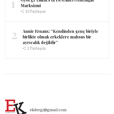
1
Marksizmi
10
Paylaşım
2
Annie Ernaux: “Kendinden genç biriyle
birlikte olmak erkeklere mahsus bir
ayrıcalık değildir”
2
Paylaşım
ekdergi@gmail.com