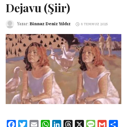
Dejavu (Şiir)
Binnaz Deniz Yıldız
Yazar:
8 TEMMUZ 2025
Facebook
Twitter
Email
WhatsApp
LinkedIn
Threads
X
Message
Gmail
Sha