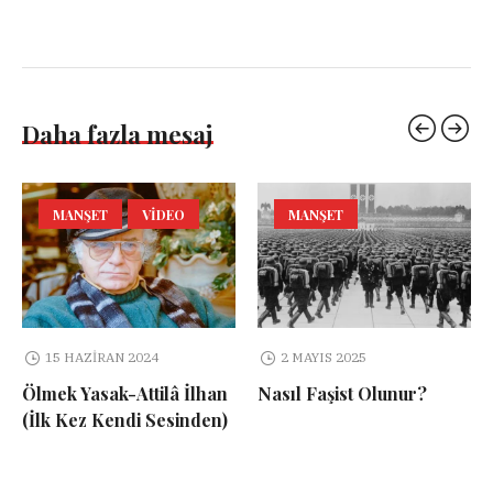
Daha fazla mesaj
MANŞET
VIDEO
MANŞET
15 HAZIRAN 2024
2 MAYIS 2025
Ölmek Yasak-Attilâ İlhan
Nasıl Faşist Olunur?
(İlk Kez Kendi Sesinden)