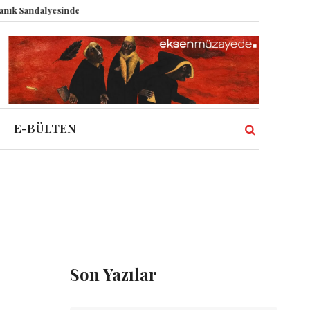
andalyesinde: Epstein vakası kadim tanrıları nasıl komplo kanıtına dönüştü
E-BÜLTEN
Son Yazılar