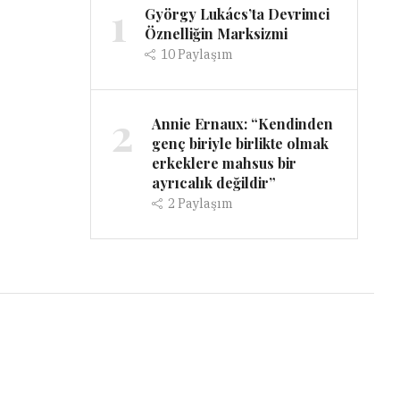
1
György Lukács’ta Devrimci
Öznelliğin Marksizmi
10
Paylaşım
2
Annie Ernaux: “Kendinden
genç biriyle birlikte olmak
erkeklere mahsus bir
ayrıcalık değildir”
2
Paylaşım