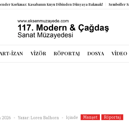
 Korkmaz: Kasabanın Kuyu Dibinden Dünyaya Bakmak!
Semboller Sanık S
ART-İZAN
VİZÖR
RÖPORTAJ
DOSYA
VİDEO
Manşet
Röportaj
İçinde
n 2026
Yazar:
Loren Balhorn