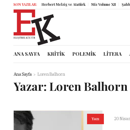
SON YAZILAR:
Herbert Melzig ve Atatürk
Miz Volume XII
Şahbender
ANA SAYFA
KRİTİK
POLEMİK
LİTERA
Ana Sayfa
Loren Balhorn
Yazar:
Loren Balhorn
20 Nisa
Yazı