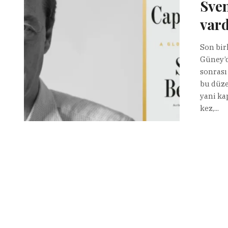
Sven
vard
Son birk
Güney’d
sonrası
bu düze
yani ka
kez,...