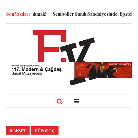
ya Bakmak!
Son Yazılar:
Semboller Sanık Sandalyesinde: Epstein vakası kadim 
MANŞET
RÖPORTAJ