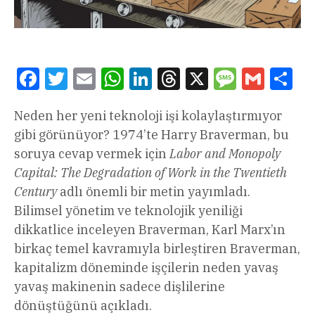
Facebook
Twitter
Email
WhatsApp
LinkedIn
Threads
X
Message
Gmail
Sha
Neden her yeni teknoloji işi kolaylaştırmıyor
gibi görünüyor? 1974’te Harry Braverman, bu
soruya cevap vermek için
Labor and Monopoly
Capital: The Degradation of Work in the Twentieth
Century
adlı önemli bir metin yayımladı.
Bilimsel yönetim ve teknolojik yeniliği
dikkatlice inceleyen Braverman, Karl Marx’ın
birkaç temel kavramıyla birleştiren Braverman,
kapitalizm döneminde işçilerin neden yavaş
yavaş makinenin sadece dişlilerine
dönüştüğünü açıkladı.