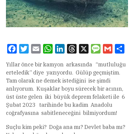
Facebook
Twitter
Email
WhatsApp
LinkedIn
Threads
X
Message
Gmail
Sha
Yıllar önce bir kamyon arkasında “mutluluğu
erteledik” diye yazıyordu. Gülüp geçmiştim.
Tam olarak ne demek istediğini ise şimdi
anlıyorum. Kuşaklar boyu sürecek bir acının,
üst üste gelen iki büyük deprem felaketi ile 6
Şubat 2023 tarihinde bu kadim Anadolu
coğrafyasına sabitleneceğini bilmiyordum!
Suçlu kim peki? Doğa ana mı? Devlet baba mı?