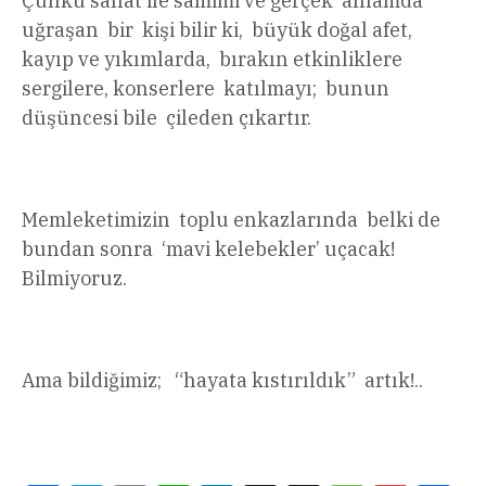
Çünkü sanat ile samimi ve gerçek anlamda
uğraşan bir kişi bilir ki, büyük doğal afet,
kayıp ve yıkımlarda, bırakın etkinliklere
sergilere, konserlere katılmayı; bunun
düşüncesi bile çileden çıkartır.
Memleketimizin toplu enkazlarında belki de
bundan sonra ‘mavi kelebekler’ uçacak!
Bilmiyoruz.
Ama bildiğimiz; “hayata kıstırıldık” artık!..