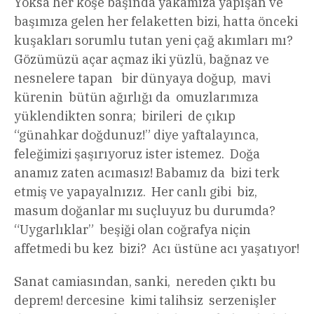
Yoksa her köşe başında yakamıza yapışan ve
başımıza gelen her felaketten bizi, hatta önceki
kuşakları sorumlu tutan yeni çağ akımları mı?
Gözümüzü açar açmaz iki yüzlü, bağnaz ve
nesnelere tapan bir dünyaya doğup, mavi
kürenin bütün ağırlığı da omuzlarımıza
yüklendikten sonra; birileri de çıkıp
“günahkar doğdunuz!” diye yaftalayınca,
feleğimizi şaşırıyoruz ister istemez. Doğa
anamız zaten acımasız! Babamız da bizi terk
etmiş ve yapayalnızız. Her canlı gibi biz,
masum doğanlar mı suçluyuz bu durumda?
“Uygarlıklar” beşiği olan coğrafya niçin
affetmedi bu kez bizi? Acı üstüne acı yaşatıyor!
Sanat camiasından, sanki, nereden çıktı bu
deprem! dercesine kimi talihsiz serzenişler