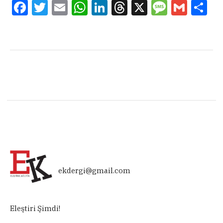
Facebook
Twitter
Email
WhatsApp
LinkedIn
Threads
X
Message
Gmail
Sha
ekdergi@gmail.com
Eleştiri Şimdi!