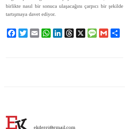
birlikte nasıl bir sonuca ulaşacağını çarpıcı bir şekilde
tartışmaya davet ediyor.
Facebook
Twitter
Email
WhatsApp
LinkedIn
Threads
X
Message
Gmail
Sha
ekdergi@gmail.com