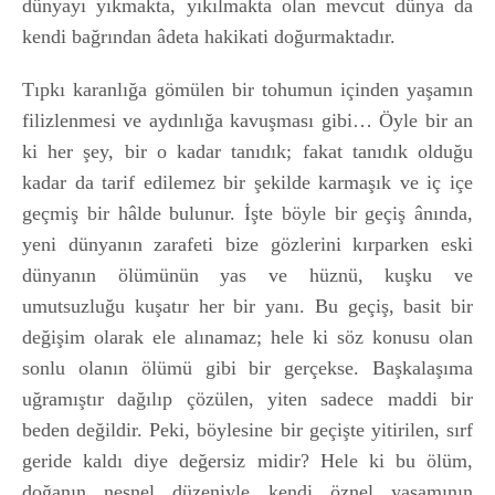
dünyayı yıkmakta, yıkılmakta olan mevcut dünya da
kendi bağrından âdeta hakikati doğurmaktadır.
Tıpkı karanlığa gömülen bir tohumun içinden yaşamın
filizlenmesi ve aydınlığa kavuşması gibi… Öyle bir an
ki her şey, bir o kadar tanıdık; fakat tanıdık olduğu
kadar da tarif edilemez bir şekilde karmaşık ve iç içe
geçmiş bir hâlde bulunur. İşte böyle bir geçiş ânında,
yeni dünyanın zarafeti bize gözlerini kırparken eski
dünyanın ölümünün yas ve hüznü, kuşku ve
umutsuzluğu kuşatır her bir yanı. Bu geçiş, basit bir
değişim olarak ele alınamaz; hele ki söz konusu olan
sonlu olanın ölümü gibi bir gerçekse. Başkalaşıma
uğramıştır dağılıp çözülen, yiten sadece maddi bir
beden değildir. Peki, böylesine bir geçişte yitirilen, sırf
geride kaldı diye değersiz midir? Hele ki bu ölüm,
doğanın nesnel düzeniyle kendi öznel yaşamının