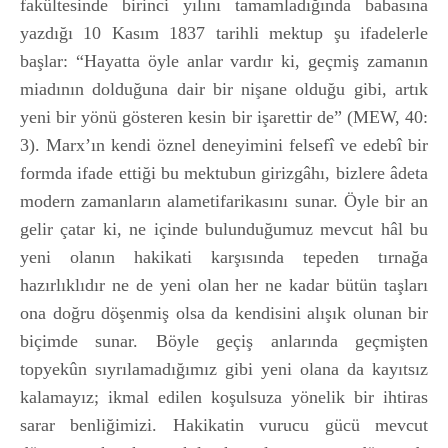
fakültesinde birinci yılını tamamladığında babasına
yazdığı 10 Kasım 1837 tarihli mektup şu ifadelerle
başlar: “Hayatta öyle anlar vardır ki, geçmiş zamanın
miadının dolduğuna dair bir nişane olduğu gibi, artık
yeni bir yönü gösteren kesin bir işarettir de” (MEW, 40:
3). Marx’ın kendi öznel deneyimini felsefî ve edebî bir
formda ifade ettiği bu mektubun girizgâhı, bizlere âdeta
modern zamanların alametifarikasını sunar. Öyle bir an
gelir çatar ki, ne içinde bulunduğumuz mevcut hâl bu
yeni olanın hakikati karşısında tepeden tırnağa
hazırlıklıdır ne de yeni olan her ne kadar bütün taşları
ona doğru döşenmiş olsa da kendisini alışık olunan bir
biçimde sunar. Böyle geçiş anlarında geçmişten
topyekûn sıyrılamadığımız gibi yeni olana da kayıtsız
kalamayız; ikmal edilen koşulsuza yönelik bir ihtiras
sarar benliğimizi. Hakikatin vurucu gücü mevcut