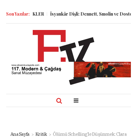
 ve GÜNLÜKLER
Son Yazılar:
İsyankâr Dişli: Dennett, Smolin ve Dostoyevski’ni
Ana Sayfa
Kritik
Ölümü Schelling’le Düşünmek: Clara