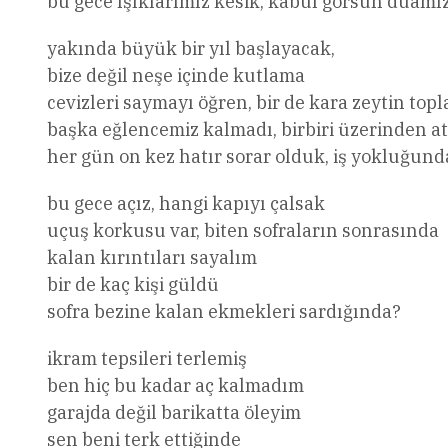
bu gece ışıklarımız kesik, kabul görsün duamı
yakında büyük bir yıl başlayacak,
bize değil neşe içinde kutlama
cevizleri saymayı öğren, bir de kara zeytin top
başka eğlencemiz kalmadı, birbiri üzerinden a
her gün on kez hatır sorar olduk, iş yokluğund
bu gece açız, hangi kapıyı çalsak
uçuş korkusu var, biten sofraların sonrasında
kalan kırıntıları sayalım
bir de kaç kişi güldü
sofra bezine kalan ekmekleri sardığında?
ikram tepsileri terlemiş
ben hiç bu kadar aç kalmadım
garajda değil barikatta öleyim
sen beni terk ettiğinde