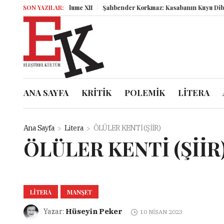
SON YAZILAR:
Miz Volume XII
Şahbender Korkmaz: Kasabanın Kuyu Dibinden 
ANA SAYFA
KRİTİK
POLEMİK
LİTERA
Ana Sayfa
Litera
ÖLÜLER KENTİ (ŞİİR)
ÖLÜLER KENTİ (ŞİİR
LITERA
MANŞET
Hüseyin Peker
Yazar:
10 NISAN 2023