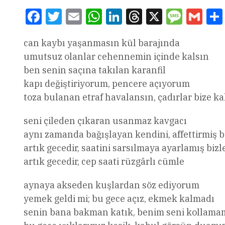
Facebook
Twitter
Email
WhatsApp
LinkedIn
Threads
X
Message
Gmai
can kaybı yaşanmasın kül barajında
umutsuz olanlar cehennemin içinde kalsın
ben senin saçına takılan karanfil
kapı değiştiriyorum, pencere açıyorum
toza bulanan etraf havalansın, çadırlar bize ka
seni çileden çıkaran usanmaz kavgacı
aynı zamanda bağışlayan kendini, affettirmiş 
artık gecedir, saatini sarsılmaya ayarlamış bizl
artık gecedir, cep saati rüzgârlı cümle
aynaya akseden kuşlardan söz ediyorum
yemek geldi mi; bu gece açız, ekmek kalmadı
senin bana bakman katık, benim seni kollama