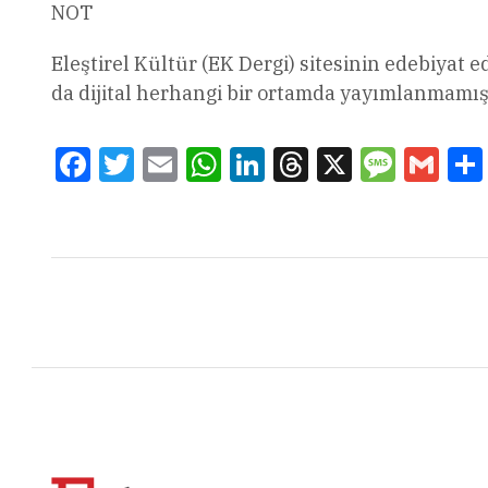
NOT
Eleştirel Kültür (EK Dergi) sitesinin edebiyat 
da dijital herhangi bir ortamda yayımlanmamış ö
Facebook
Twitter
Email
WhatsApp
LinkedIn
Threads
X
Message
Gmai