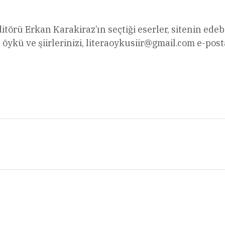
editörü Erkan Karakiraz’ın seçtiği eserler, sitenin ed
ykü ve şiirlerinizi,
literaoykusiir@gmail.com
e-posta
l
Share