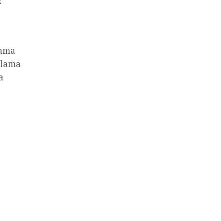
z
lama
tlama
a