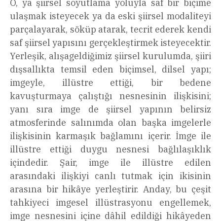
O, ya şiirsel soyutlama yoluyla saf bir biçime
ulaşmak isteyecek ya da eski şiirsel modaliteyi
parçalayarak, söküp atarak, tecrit ederek kendi
saf şiirsel yapısını gerçekleştirmek isteyecektir.
Yerleşik, alışageldiğimiz şiirsel kurulumda, şiiri
dışsallıkta temsil eden biçimsel, dilsel yapı;
imgeyle, illüstre ettiği, bir bedene
kavuşturmaya çalıştığı nesnesinin ilişkisini;
yanı sıra imge de şiirsel yapının belirsiz
atmosferinde salınımda olan başka imgelerle
ilişkisinin karmaşık bağlamını içerir. İmge ile
illüstre ettiği duygu nesnesi bağlılaşıklık
içindedir. Şair, imge ile illüstre edilen
arasındaki ilişkiyi canlı tutmak için ikisinin
arasına bir hikâye yerleştirir. Anday, bu çeşit
tahkiyeci imgesel illüstrasyonu engellemek,
imge nesnesini içine dâhil edildiği hikâyeden