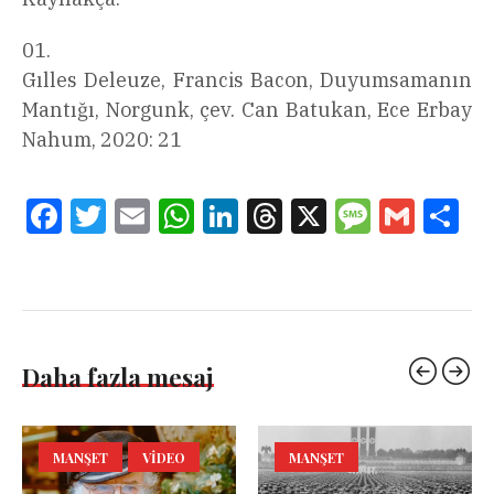
Gılles Deleuze, Francis Bacon, Duyumsamanın
Mantığı, Norgunk, çev. Can Batukan, Ece Erbay
Nahum, 2020: 21
Facebook
Twitter
Email
WhatsApp
LinkedIn
Threads
X
Message
Gmail
Sha
Daha fazla mesaj
MANŞET
VIDEO
MANŞET