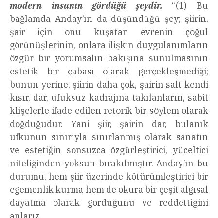
modern insanın gördüğü şeydir.
“(1) Bu
bağlamda Anday’ın da düşündüğü şey; şiirin,
şair için onu kuşatan evrenin çoğul
görünüşlerinin, onlara ilişkin duygulanımların
özgür bir yorumsalın bakışına sunulmasının
estetik bir çabası olarak gerçekleşmediği;
bunun yerine, şiirin daha çok, şairin salt kendi
kısır, dar, ufuksuz kadrajına takılanların, sabit
klişelerle ifade edilen retorik bir söylem olarak
doğduğudur. Yani şiir, şairin dar, bulanık
ufkunun sınırıyla sınırlanmış olarak sanatın
ve estetiğin sonsuzca özgürleştirici, yüceltici
niteliğinden yoksun bırakılmıştır. Anday’ın bu
durumu, hem şiir üzerinde kötürümleştirici bir
egemenlik kurma hem de okura bir çeşit algısal
dayatma olarak gördüğünü ve reddettiğini
anlarız.