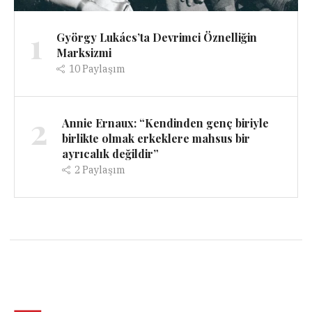
1
György Lukács’ta Devrimci Öznelliğin
Marksizmi
10
Paylaşım
2
Annie Ernaux: “Kendinden genç biriyle
birlikte olmak erkeklere mahsus bir
ayrıcalık değildir”
2
Paylaşım