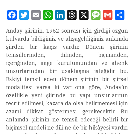
Facebook
Twitter
Email
WhatsApp
LinkedIn
Threads
X
Message
Gmail
Sha
Anday şiirinin, 1962 sonrası için girdiği özgün
kulvarda bildiğimiz ve alışageldiğimiz anlamda
şiirden bir kaçış vardır. Dönem şiirinin
temsillerinden, dilinden, biçiminden,
içeriğinden, imge kurulumundan ve ahenk
unsurlarından bir uzaklaşma isteğidir bu.
Eskiyi temsil eden dönem şiirinin bir şiirsel
modalitesi varsa ki var ona göre, Anday’ın
özellikle yeni şiirinde bu yapı unsurlarının
tecrit edilmesi, kazara da olsa belirmemesi için
azami dikkat göstermesi gerekecektir. Bu
anlamda şiirinin ne temsil edeceği belirli bir
biçimsel modeli ne dili ne de bir hikâyesi vardır.