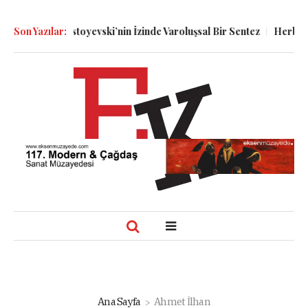
stoyevski’nin İzinde Varoluşsal Bir Sentez
Son Yazılar:
Herbert Melzig ve Atat
Ana Sayfa
Ahmet İlhan