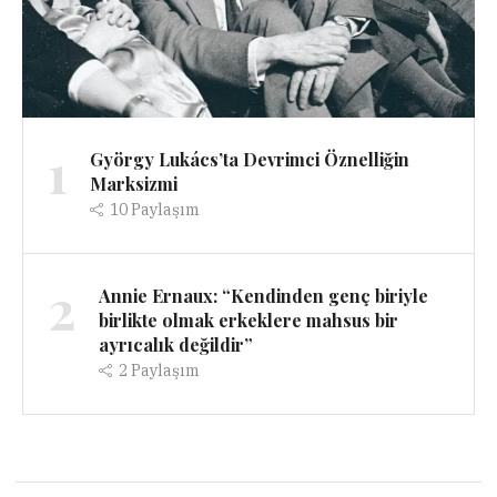
1
György Lukács’ta Devrimci Öznelliğin
Marksizmi
10
Paylaşım
2
Annie Ernaux: “Kendinden genç biriyle
birlikte olmak erkeklere mahsus bir
ayrıcalık değildir”
2
Paylaşım