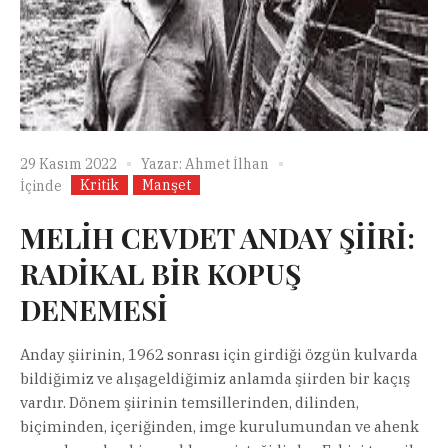
29 Kasım 2022
Yazar:
Ahmet İlhan
Kritik
Manşet
İçinde
MELİH CEVDET ANDAY ŞİİRİ:
RADİKAL BİR KOPUŞ
DENEMESİ
Anday şiirinin, 1962 sonrası için girdiği özgün kulvarda
bildiğimiz ve alışageldiğimiz anlamda şiirden bir kaçış
vardır. Dönem şiirinin temsillerinden, dilinden,
biçiminden, içeriğinden, imge kurulumundan ve ahenk