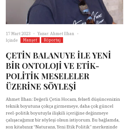
17 Mart 2023
Yazar:
Ahmet İlhan
Manşet
Röportaj
İçinde
ÇETİN BALANUYE İLE YENİ
BİR ONTOLOJİ VE ETİK-
POLİTİK MESELELER
ÜZERİNE SÖYLEŞİ
Ahmet İlhan: Değerli Çetin Hocam, felsefi düşüncenizin
teknik boyutuna çokça girmemeye, daha çok güncel
reel-politik boyutuyla ilişkili içeriğine değinmeye
çalışacağımız bir söyleşi olsun istiyorum. Bu bağlamda,
son kitabınız “Naturans, Yeni Etik Politik” merkezinde