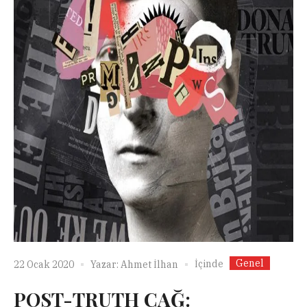
Genel
İçinde
22 Ocak 2020
Yazar:
Ahmet İlhan
POST-TRUTH ÇAĞ: