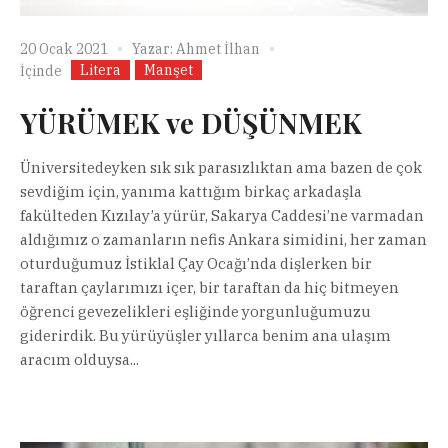
20 Ocak 2021
Yazar:
Ahmet İlhan
Litera
Manşet
İçinde
YÜRÜMEK ve DÜŞÜNMEK
Üniversitedeyken sık sık parasızlıktan ama bazen de çok
sevdiğim için, yanıma kattığım birkaç arkadaşla
fakülteden Kızılay’a yürür, Sakarya Caddesi’ne varmadan
aldığımız o zamanların nefis Ankara simidini, her zaman
oturduğumuz İstiklal Çay Ocağı’nda dişlerken bir
taraftan çaylarımızı içer, bir taraftan da hiç bitmeyen
öğrenci gevezelikleri eşliğinde yorgunluğumuzu
giderirdik. Bu yürüyüşler yıllarca benim ana ulaşım
aracım olduysa...