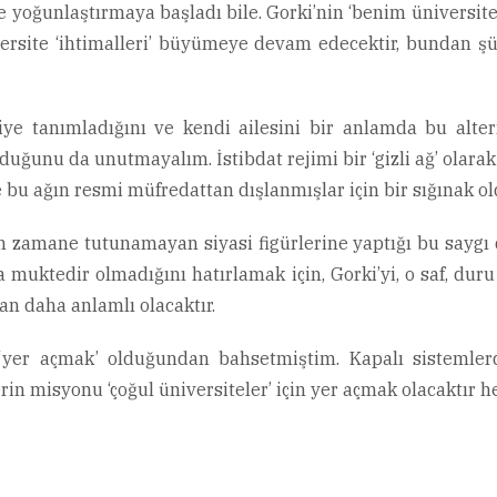
oğunlaştırmaya başladı bile. Gorki’nin ‘benim üniversitem’
versite ‘ihtimalleri’ büyümeye devam edecektir, bundan şü
iye tanımladığını ve kendi ailesini bir anlamda bu altern
uğunu da unutmayalım. İstibdat rejimi bir ‘gizli ağ’ olarak 
 ve bu ağın resmi müfredattan dışlanmışlar için bir sığına
olan zamane tutunamayan siyasi figürlerine yaptığı bu saygı
muktedir olmadığını hatırlamak için, Gorki’yi, o saf, duru
an daha anlamlı olacaktır.
n ‘yer açmak’ olduğundan bahsetmiştim. Kapalı sistemler
n misyonu ‘çoğul üniversiteler’ için yer açmak olacaktır h
l
Share