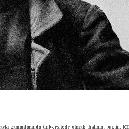
l
Share
o ‘baskı zamanlarında üniversitede olmak’ halinin, bugün,