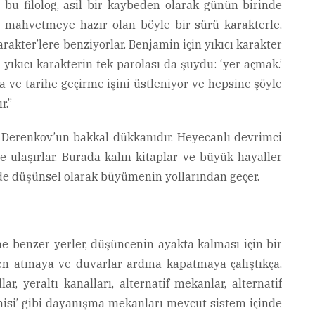
bu filolog, asil bir kaybeden olarak günün birinde
a mahvetmeye hazır olan böyle bir sürü karakterle,
arakter’lere benziyorlar. Benjamin için yıkıcı karakter
 yıkıcı karakterin tek parolası da şuydu: ‘yer açmak.’
a ve tarihe geçirme işini üstleniyor ve hepsine şöyle
r.”
ey Derenkov’un bakkal dükkanıdır. Heyecanlı devrimci
e ulaşırlar. Burada kalın kitaplar ve büyük hayaller
lerde düşünsel olarak büyümenin yollarından geçer.
 benzer yerler, düşüncenin ayakta kalması için bir
rden atmaya ve duvarlar ardına kapatmaya çalıştıkça,
r, yeraltı kanalları, alternatif mekanlar, alternatif
emisi’ gibi dayanışma mekanları mevcut sistem içinde