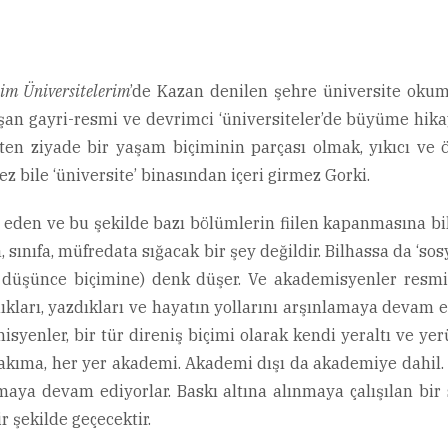
im Üniversitelerim
’de Kazan denilen şehre üniversite okuma
şan gayri-resmi ve devrimci ‘üniversiteler’de büyüme hikay
ten ziyade bir yaşam biçiminin parçası olmak, yıkıcı ve ö
z bile ‘üniversite’ binasından içeri girmez Gorki.
eden ve bu şekilde bazı bölümlerin fiilen kapanmasına bil
sınıfa, müfredata sığacak bir şey değildir. Bilhassa da ‘sos
r düşünce biçimine) denk düşer. Ve akademisyenler resmi
adıkları, yazdıkları ve hayatın yollarını arşınlamaya devam 
syenler, bir tür direniş biçimi olarak kendi yeraltı ve ye
akıma, her yer akademi. Akademi dışı da akademiye dahil. Y
lmaya devam ediyorlar. Baskı altına alınmaya çalışılan bi
r şekilde geçecektir.