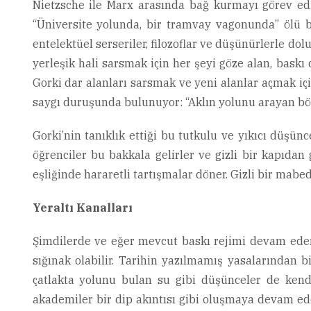
Nietzsche ile Marx arasında bağ kurmayı görev edi
“Üniversite yolunda, bir tramvay vagonunda” ölü b
entelektüel serseriler, filozoflar ve düşünürlerle dol
yerleşik hali sarsmak için her şeyi göze alan, baskı 
Gorki dar alanları sarsmak ve yeni alanlar açmak içi
saygı duruşunda bulunuyor: “Aklın yolunu arayan böyl
Gorki’nin tanıklık ettiği bu tutkulu ve yıkıcı düşü
öğrenciler bu bakkala gelirler ve gizli bir kapıdan
eşliğinde hararetli tartışmalar döner. Gizli bir mabe
Yeraltı Kanalları
Şimdilerde ve eğer mevcut baskı rejimi devam eder
sığınak olabilir. Tarihin yazılmamış yasalarından b
çatlakta yolunu bulan su gibi düşünceler de kendiler
akademiler bir dip akıntısı gibi oluşmaya devam ede