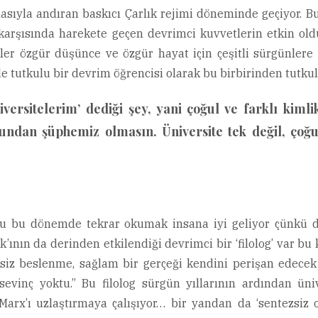
lasıyla andıran baskıcı Çarlık rejimi döneminde geçiyor. B
 karşısında harekete geçen devrimci kuvvetlerin etkin old
erler özgür düşünce ve özgür hayat için çeşitli sürgünler
de tutkulu bir devrim öğrencisi olarak bu birbirinden tutkul
iversitelerim’ dediği şey, yani çoğul ve farklı kiml
undan şüphemiz olmasın. Üniversite tek değil, çoğu
ğu bu dönemde tekrar okumak insana iyi geliyor çünkü d
’ının da derinden etkilendiği devrimci bir ‘filolog’ var bu
rsiz beslenme, sağlam bir gerçeği kendini perişan edece
sevinç yoktu.” Bu filolog sürgün yıllarının ardından ü
arx’ı uzlaştırmaya çalışıyor… bir yandan da ‘sentezsiz 