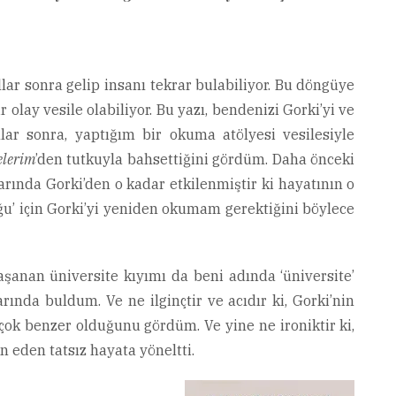
llar sonra gelip insanı tekrar bulabiliyor. Bu döngüye
olay vesile olabiliyor. Bu yazı, bendenizi Gorki’yi ve
ıllar sonra, yaptığım bir okuma atölyesi vesilesiyle
elerim
’den tutkuyla bahsettiğini gördüm. Daha önceki
arında Gorki’den o kadar etkilenmiştir ki hayatının o
ğu’ için Gorki’yi yeniden okumam gerektiğini böylece
aşanan üniversite kıyımı da beni adında ‘üniversite’
ında buldum. Ve ne ilginçtir ve acıdır ki, Gorki’nin
çok benzer olduğunu gördüm. Ve yine ne ironiktir ki,
n eden tatsız hayata yöneltti.