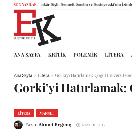
SON YAZILAR:
İsyankâr Dişli: Dennett, Smolin ve Dostoyevski’nin İzinde Varoluşsa
ANA SAYFA
KRİTİK
POLEMİK
LİTERA
Ana Sayfa
Litera
Gorki’yi Hatırlamak: Çoğul Üniversitele
Gorki’yi Hatırlamak: 
LITERA
MANŞET
Ahmet Ergenç
Yazar:
4 EYLÜL 2017