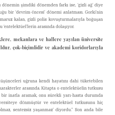
u dönemin şimdiki dönemden farkı ise, ‘gizli ağ’ diye
uğu bir ‘devrim-öncesi’ dönemi anlatması. Gorki’nin
e maruz kalan, gizli polis kovuşturmalarıyla boğuşan
u ‘entelektüel’lerin arasında dolaşıyor.
iklere, mekanlara ve hallere yayılan üniversite
ldur, çok-biçimlidir ve akademi koridorlarıyla
üşünceleri uğruna kendi hayatını dahi tüketebilen
 karakterler arasında. Kitapta o entelektüelin tutkusu
k bir inatla aramak, onu sürekli yarı-hasta durumda
niversiteye dönmüştür ve entelektüel tutkusunu hiç
olmaz, sentezsiz yaşanmaz’ diyordu.” Son anda bile