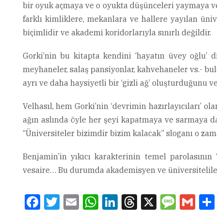
bir oyuk açmaya ve o oyukta düşünceleri yaymaya ve y
farklı kimliklere, mekanlara ve hallere yayılan üni
biçimlidir ve akademi koridorlarıyla sınırlı değildir.
Gorki’nin bu kitapta kendini ‘hayatın üvey oğlu’ d
meyhaneler, salaş pansiyonlar, kahvehaneler vs.- buld
ayrı ve daha haysiyetli bir ‘gizli ağ’ oluşturduğunu
Velhasıl, hem Gorki’nin ‘devrimin hazırlayıcıları’ 
ağın aslında öyle her şeyi kapatmaya ve sarmaya da 
“Üniversiteler bizimdir bizim kalacak” sloganı o zam
Benjamin’in yıkıcı karakterinin temel parolasını
vesaire… Bu durumda akademisyen ve üniversitelileri
Facebook
Twitter
Email
WhatsApp
LinkedIn
Threads
X
Message
Gmai