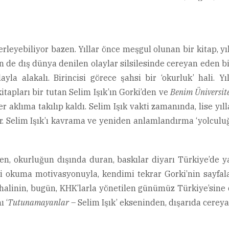
erleyebiliyor bazen. Yıllar önce meşgul olunan bir kitap, yı
de dış dünya denilen olaylar silsilesinde cereyan eden bir 
yla alakalı. Birincisi görece şahsi bir ‘okurluk’ hali. Y
itapları bir tutan Selim Işık’ın Gorki’den ve
Benim Üniversit
klıma takılıp kaldı. Selim Işık vakti zamanında, lise yıll
r. Selim Işık’ı kavrama ve yeniden anlamlandırma ‘yolculu
en, okurluğun dışında duran, baskılar diyarı Türkiye’de y
li okuma motivasyonuyla, kendimi tekrar Gorki’nin sayfalar
 halinin, bugün, KHK’larla yönetilen günümüz Türkiye’sine 
 ‘
Tutunamayanlar
– Selim Işık’ ekseninden, dışarıda cereya