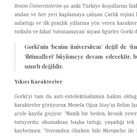
Benim Üniversitelerim
şu anki Türkiye koşullarını faz
anılan ve her yeri kaplamaya çalışan Çarlık rejimi
anlattığı ve ilk gençlik yıllarına yön veren karakt
tutkulu ve fakat ‘tutunamayan’ siyasi figürler. Gorki 
Gorki’nin ‘benim üniversitem’ değil de ‘ün
‘ihtimalleri’ büyümeye devam edecektir, b
sınırlı değildir.
Yıkıcı Karakterler
Gorki’yi tam da anti-entelektüalizmin hakim oldu
karakterler görüyoruz. Mesela Oğuz Atay’ın Selim Işık
şöyle kayda geçiyor: “Nazik bir beden, kronik yete
tutuyordu; okumaktan başka tattığı, yaşadığı tek 
kaybetmez: “Veremden ölürken bile Nietzsche ile M