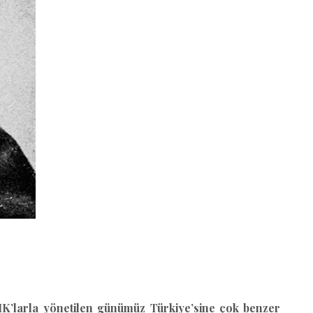
 KHK’larla yönetilen günümüz Türkiye’sine çok benzer