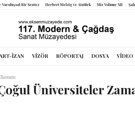
l Bir Sentez
Herbert Melzig ve Atatürk
Miz Volume XII
Şahbender Kor
ART-İZAN
VİZÖR
RÖPORTAJ
DOSYA
VİDEO
r Zamanı
Çoğul Üniversiteler Zam