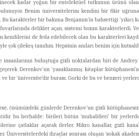
necek kadar yoğun bir entelektüel tutkunun ürünü olan 
ulunuyor. Benim üniversitelerim kendini bir fikir uğrun
u. Bu karakterler bir bakıma Benjamin’in bahsettiği ‘yıkıcı k
duvarlarında delikler açan, sistemi bozan karakterlerdi. Ve
n kendilerini de feda edebilecek olan bu karakterleri kayd
e çok çilekeş tanıdım. Hepsinin anıları benim için kutsaldı
nce insanlarının buluştuğu gizli noktalardan biri de Andr
 geçerek Derenkov’un ‘yasaklanmış kitaplar kütüphanesi’n
d ve bir ‘üniversite’dir burası. Gorki de bu ve benzeri yer
se, önümüzdeki günlerde Derenkov’un gizli kütüphanesine
iridir bu herhalde: birileri bütün ‘muhalifleri’ bir yerle
ine çatlaklar açarak ilerler. Mikro kanallar, gizli kanalla
r. Üniversitelerdeki ihraçlar sonrası oluşan ‘sokak akad