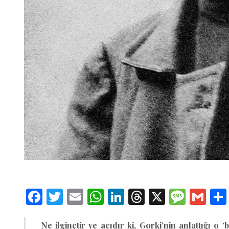
Facebook
Twitter
Email
WhatsApp
LinkedIn
Threads
X
Message
Gmai
Ne ilginçtir ve acıdır ki, Gorki’nin anlattığı 