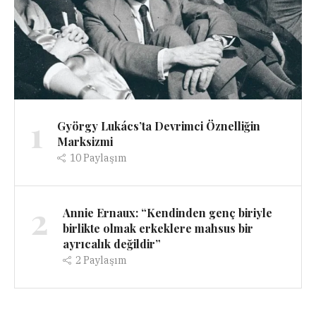
1
György Lukács’ta Devrimci Öznelliğin
Marksizmi
10
Paylaşım
2
Annie Ernaux: “Kendinden genç biriyle
birlikte olmak erkeklere mahsus bir
ayrıcalık değildir”
2
Paylaşım