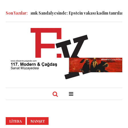
emboller Sanık Sandalyesinde: Epstein vakası kadim tanrıları nasıl
Son Yazılar:
LITERA
MANŞET