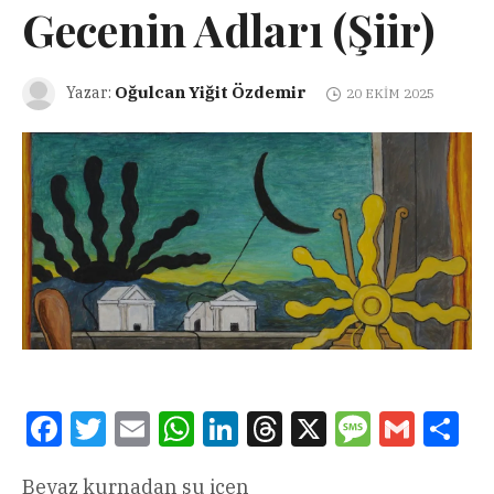
Gecenin Adları (Şiir)
Oğulcan Yiğit Özdemir
Yazar:
20 EKIM 2025
Facebook
Twitter
Email
WhatsApp
LinkedIn
Threads
X
Message
Gmail
Sha
Beyaz kurnadan su içen