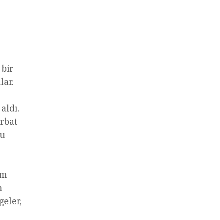
 bir
lar.
aldı.
rbat
bu
um
n
geler,