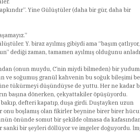
ler.
apkındır”. Yine Gülüştüler (daha bir gür, daha bir
laşamayız.”
tüler. Y. biraz ayılmış gibiydi ama “başım çatlıyor,
lsun” dediği zaman, tamamen ayılmış olduğunu anladı
ndan (onun muydu, C’nin miydi bilmeden) bir yudum 
ün ve soğumuş granül kahvenin bu soğuk bileşimi be
stüne tükürmeyi düşündüyse de yuttu. Her ne kadar 
arın başına dönerken, çekyattakiler öpüşüyordu.
 bakıp, defteri kapatıp, duşa girdi. Duştayken uzun
onu boşlamış olan fikirler beynine birer birer hüc
özünün önünde somut bir şekilde olmasa da kafasında
r sanki bir şeyleri döllüyor ve imgeler doğuyordu. İm