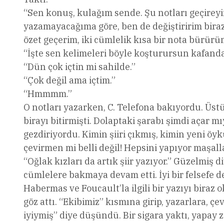
“Sen konuş, kulağım sende. Şu notları geçireyi
yazamayacağıma göre, ben de değiştiririm biraz
özet geçerim, iki cümlelik kısa bir nota bürür
“İşte sen kelimeleri böyle koşturursun kafanda
“Dün çok içtin mi sahilde.”
“Çok değil ama içtim.”
“Hmmmm.”
O notları yazarken, C. Telefona bakıyordu. Üstü
birayı bitirmişti. Dolaptaki şarabı şimdi açar 
gezdiriyordu. Kimin şiiri çıkmış, kimin yeni öy
çevirmen mi belli değil! Hepsini yapıyor maşal
“Oğlak kızları da artık şiir yazıyor.” Güzelmiş 
cümlelere bakmaya devam etti. İyi bir felsefe de
Habermas ve Foucault’la ilgili bir yazıyı biraz o
göz attı. “Ekibimiz” kısmına girip, yazarlara, ç
iyiymiş” diye düşündü. Bir sigara yaktı, yapay