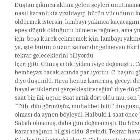
Duştan çıkınca aklına gelen şeyleri unutmamak 
nasıl karanlıkta vızıldayıp, bütün vücudunu ke
öldürmek istersin, lambayı yakınca kaçacağın
epey düşük olduğunu bilmene rağmen, ama yine
için, boşa kürek çekmemek için, lambayı yakın
ya, işte bütün o uzun zamandır gelmeyen fikirl
tekrar geleceklerini biliyordu.
İçeri gitti. Güneş artık iyiden iyiye doğmuştu.
bembeyaz bacaklarında parlıyordu. C. başını 
diye düşündü. Hava henüz kararmış, geceyi dü
hayal ettiklerimi gerçekleştireceğim” diye düş
saat bir, iki, üçtür. Saat artık dört oldu mu, so
“Tüh, dibi görmüşüz, muhabbet bitti” duygusu, 
olması da aynen böyleydi. Halbuki 1 saat önce Y
Sabah olmamış, daha gün doğmamıştı. Bu hüzü
kararacağının bilgisi oldu. Sevindi. Tekrar ha
Sıkı bir Heidegger’ci olan Y. C’yle yine tartışıy