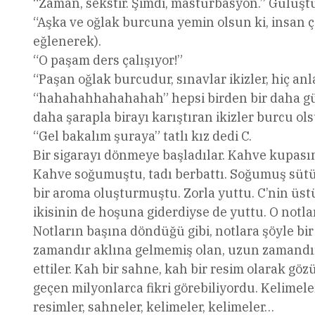
“Zaman, sekstir. Şimdi, mastürbasyon.” Gülüştü
“Aşka ve oğlak burcuna yemin olsun ki, insan ç
eğlenerek).
“O paşam ders çalışıyor!”
“Paşan oğlak burcudur, sınavlar ikizler, hiç an
“hahahahhahahahah” hepsi birden bir daha gülüş
daha şarapla birayı karıştıran ikizler burcu o
“Gel bakalım şuraya” tatlı kız dedi C.
Bir sigarayı dönmeye başladılar. Kahve kupası
Kahve soğumuştu, tadı berbattı. Soğumuş süt
bir aroma oluşturmuştu. Zorla yuttu. C’nin ü
ikisinin de hoşuna giderdiyse de yuttu. O notl
Notların başına döndüğü gibi, notlara şöyle bir
zamandır aklına gelmemiş olan, uzun zamandır 
ettiler. Kah bir sahne, kah bir resim olarak g
geçen milyonlarca fikri görebiliyordu. Kelimele
resimler, sahneler, kelimeler, kelimeler…