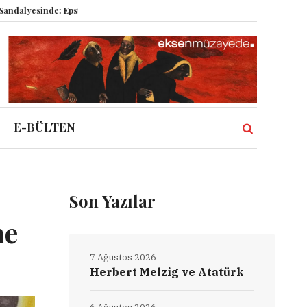
inde: Epstein vakası kadim tanrıları nasıl komplo kanıtına dönüştürdü?
D
E-BÜLTEN
Son Yazılar
ne
7 Ağustos 2026
Herbert Melzig ve Atatürk