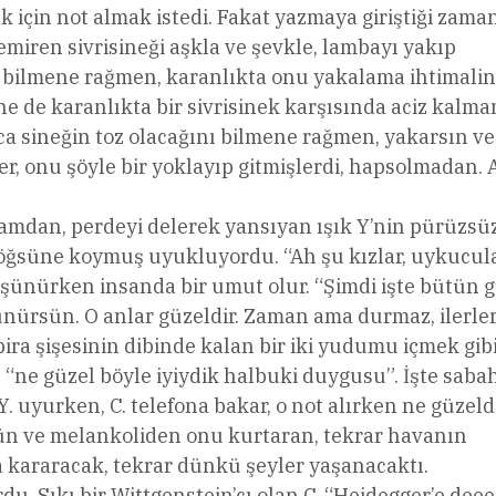
için not almak istedi. Fakat yazmaya giriştiği zaman
miren sivrisineği aşkla ve şevkle, lambayı yakıp
ı bilmene rağmen, karanlıkta onu yakalama ihtimalin
 de karanlıkta bir sivrisinek karşısında aciz kalm
ca sineğin toz olacağını bilmene rağmen, yakarsın ve
er, onu şöyle bir yoklayıp gitmişlerdi, hapsolmadan.
 Camdan, perdeyi delerek yansıyan ışık Y’nin pürüzsü
göğsüne koymuş uyukluyordu. “Ah şu kızlar, uykucul
şünürken insanda bir umut olur. “Şimdi işte bütün 
ünürsün. O anlar güzeldir. Zaman ama durmaz, ilerler
n bira şişesinin dibinde kalan bir iki yudumu içmek gibi
“ne güzel böyle iyiydik halbuki duygusu”. İşte saba
. uyurken, C. telefona bakar, o not alırken ne güzeldi
n ve melankoliden onu kurtaran, tekrar havanın
va kararacak, tekrar dünkü şeyler yaşanacaktı.
ordu. Sıkı bir Wittgenstein’cı olan C. “Heidegger’e deee