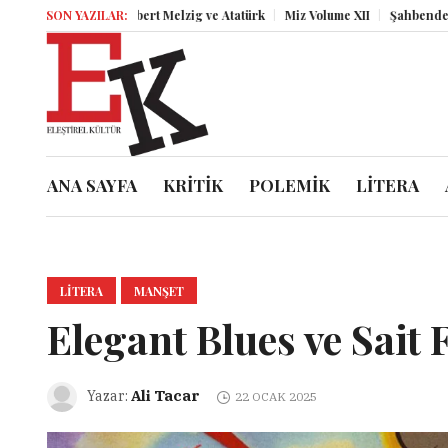
SON YAZILAR:
Herbert Melzig ve Atatürk
Miz Volume XII
Şahbender Korkmaz
ANA SAYFA
KRİTİK
POLEMİK
LİTERA
LITERA
MANŞET
Elegant Blues ve Sait 
Ali Tacar
Yazar:
22 OCAK 2025