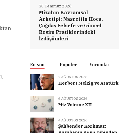
30 Temmuz 2026
Mizahın Kavramsal
Arketipi: Nasrettin Hoca,
Çağdaş Felsefe ve Güncel
ıktan
Resim Pratiklerindeki
İzdüşümleri
ı
En son
Popüler
Yorumlar
ı,
7 AĞUSTOS 2026
Herbert Melzig ve Atatürk
6 AĞUSTOS 2026
Miz Volume XII
4 AĞUSTOS 2026
Şahbender Korkmaz:
Kasabanın Kuyu Dibinden