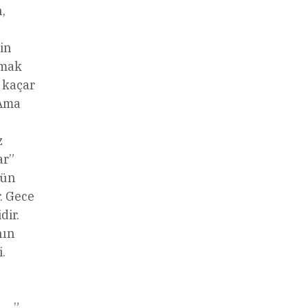
,
in
amak
 kaçar
 Ama
z
ar”
gün
. Gece
dir.
hın
.
 ….”