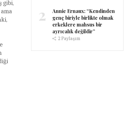
 gibi,
2
Annie Ernaux: “Kendinden
ı ama
genç biriyle birlikte olmak
ki,
erkeklere mahsus bir
ayrıcalık değildir”
2
Paylaşım
e
h
diği