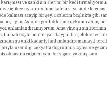
arışması ve sanki sinirlerimi bir kedi tırmalıyormuş
kahve içtikçe uykunun hem kafein sayesinde kaçmas
de kalması acayip bir şey. Gözlerim boşlukta gibi san
 boşa gibi. Aslında gördüklerime uykumu almış bir
or, anlamlandıramıyorum. Ama yine şu sinirlerimin
u hali böyle bir ölü, yarı baygın bir şekilde tecrüb
ından şu anki kadar iyi anlamlandıramamayı) terci
rlarıyla uzandığı çekyatta doğrulmuş, öylesine gezin
miş olmasına rağmen yeni bir sigara yakmış, onu