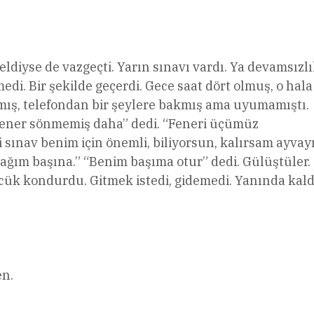
l
Share
ldiyse de vazgeçti. Yarın sınavı vardı. Ya devamsızl
di. Bir şekilde geçerdi. Gece saat dört olmuş, o hala
ış, telefondan bir şeylere bakmış ama uyumamıştı.
 fener sönmemiş daha” dedi. “Feneri üçümüz
 sınav benim için önemli, biliyorsun, kalırsam ayvay
ağım başına.” “Benim başıma otur” dedi. Gülüştüler.
ük kondurdu. Gitmek istedi, gidemedi. Yanında kald
en.