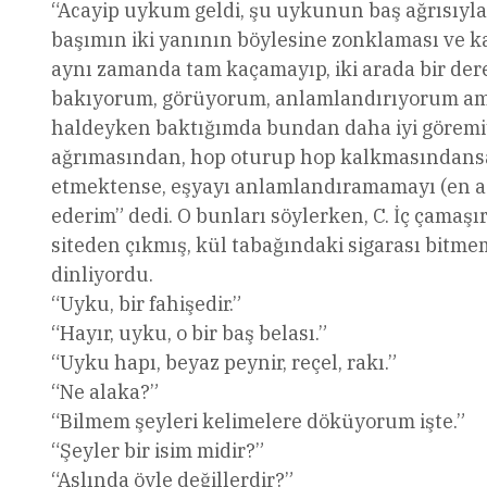
“Acayip uykum geldi, şu uykunun baş ağrısıyla k
başımın iki yanının böylesine zonklaması ve 
aynı zamanda tam kaçamayıp, iki arada bir dere
bakıyorum, görüyorum, anlamlandırıyorum ama
haldeyken baktığımda bundan daha iyi göremiy
ağrımasından, hop oturup hop kalkmasındansa, b
etmektense, eşyayı anlamlandıramamayı (en az
ederim” dedi. O bunları söylerken, C. İç çamaşı
siteden çıkmış, kül tabağındaki sigarası bitme
dinliyordu.
“Uyku, bir fahişedir.”
“Hayır, uyku, o bir baş belası.”
“Uyku hapı, beyaz peynir, reçel, rakı.”
“Ne alaka?”
“Bilmem şeyleri kelimelere döküyorum işte.”
“Şeyler bir isim midir?”
“Aslında öyle değillerdir?”