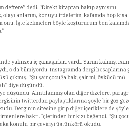
m deftere” dedi. “Direkt kitaptan bakıp aynısını
, olayı anlarım, konuyu irdelerim, kafamda hop kısa 
üm onu. İşte kelimeleri böyle koştururum ben kafamda
.”
nde yalnızca iç çamaşırları vardı. Yarım kalmış, ısı
mıydı, o da bilmiyordu. Instagramda dergi hesaplarına 
küsü çıkmış. “Şu şair çocuğa bak, şair mi, öykücü mü
lah” diye düşündü.
diye düşündü. Alıntılanmış olan diğer dizelere, paragr
rgisinin twitterdan paylaştıklarına şöyle bir göz gezd
kudu. Derginin sitesine girip diğer içeriklere de şöyle
evirmenlere baktı. İçlerinden bir kızı beğendi. “Şu çoc
 zeka konulu bir çeviriyi üstünkörü okudu.