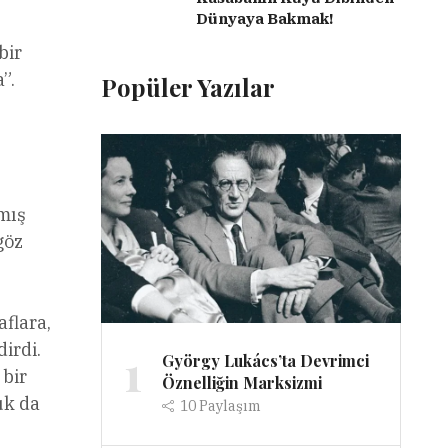
Dünyaya Bakmak!
bir
”.
Popüler Yazılar
nmış
göz
aflara,
irdi.
1
György Lukács’ta Devrimci
 bir
Öznelliğin Marksizmi
uk da
10
Paylaşım