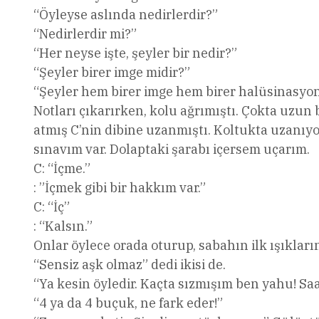
“Öyleyse aslında nedirlerdir?”
“Nedirlerdir mi?”
“Her neyse işte, şeyler bir nedir?”
“Şeyler birer imge midir?”
“Şeyler hem birer imge hem birer halüsinasyon 
Notları çıkarırken, kolu ağrımıştı. Çokta uzun
atmış C’nin dibine uzanmıştı. Koltukta uzanıyo
sınavım var. Dolaptaki şarabı içersem uçarım.
C: “İçme.”
: ”İçmek gibi bir hakkım var.”
C: “İç”
: “Kalsın.”
Onlar öylece orada oturup, sabahın ilk ışıkları
“Sensiz aşk olmaz” dedi ikisi de.
“Ya kesin öyledir. Kaçta sızmışım ben yahu! Sa
“4 ya da 4 buçuk, ne fark eder!”