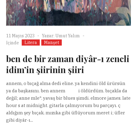
11 Mayıs 2023
Yazar:
Umut Yalım
Litera
Manşet
İçinde
ben de bir zaman diyâr-ı zencli
idim’in şiirinin şiiri
annem, o bıçağ alma dedi eline. ya kendini öld ürürsün
ya da başkasını. ben annem i öldürdüm. bıçakla da
değil; anne mle*. yavaş bir blues şimdi. elmore james. late
hour s at midnight. gitarla çalmıyorum bu parçayı. ç
aldığım şey bıçak. mızıka gibi üflüyorum meret i; üfler
gibi diyâr-ı...