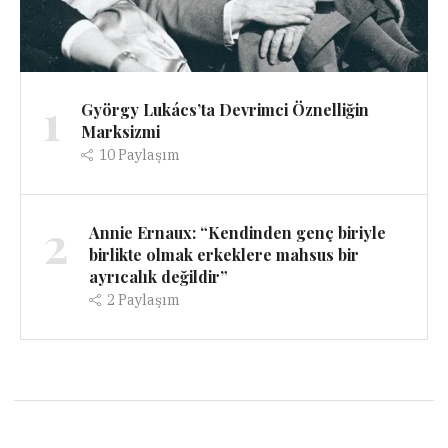
1
György Lukács’ta Devrimci Öznelliğin
Marksizmi
10
Paylaşım
2
Annie Ernaux: “Kendinden genç biriyle
birlikte olmak erkeklere mahsus bir
ayrıcalık değildir”
2
Paylaşım