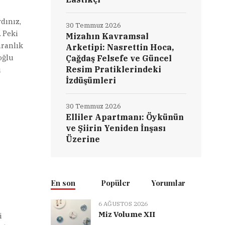
dınız,
30 Temmuz 2026
. Peki
Mizahın Kavramsal
aranlık
Arketipi: Nasrettin Hoca,
oğlu
Çağdaş Felsefe ve Güncel
Resim Pratiklerindeki
ı
İzdüşümleri
30 Temmuz 2026
Elliler Apartmanı: Öykünün
ve Şiirin Yeniden İnşası
Üzerine
En son
Popüler
Yorumlar
6 AĞUSTOS 2026
Miz Volume XII
i