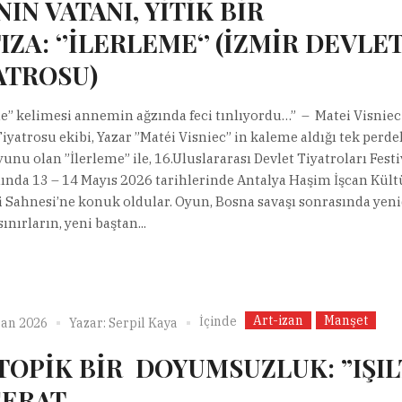
NIN VATANI, YİTİK BİR
IZA: ‘’İLERLEME‘’ (İZMİR DEVLE
ATROSU)
me” kelimesi annemin ağzında feci tınlıyordu…” – Matei Visnie
Tiyatrosu ekibi, Yazar ”Matéi Visniec” in kaleme aldığı tek perde
unu olan ”İlerleme” ile, 16.Uluslararası Devlet Tiyatroları Festi
nda 13 – 14 Mayıs 2026 tarihlerinde Antalya Haşim İşcan Kült
 Sahnesi’ne konuk oldular. Oyun, Bosna savaşı sonrasında yen
sınırların, yeni baştan...
Art-izan
Manşet
İçinde
ran 2026
Yazar:
Serpil Kaya
TOPİK BİR DOYUMSUZLUK: ”IŞIL
ŞERAT