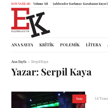
SON YAZILAR:
Miz Volume XII
Şahbender Korkmaz: Kasabanın Kuyu Dibind
ANA SAYFA
KRİTİK
POLEMİK
LİTERA
Ana Sayfa
Serpil Kaya
Yazar:
Serpil Kaya
14 Tem
Yazı