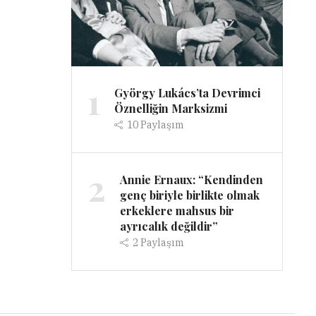
1
György Lukács’ta Devrimci
Öznelliğin Marksizmi
10
Paylaşım
2
Annie Ernaux: “Kendinden
genç biriyle birlikte olmak
erkeklere mahsus bir
ayrıcalık değildir”
2
Paylaşım