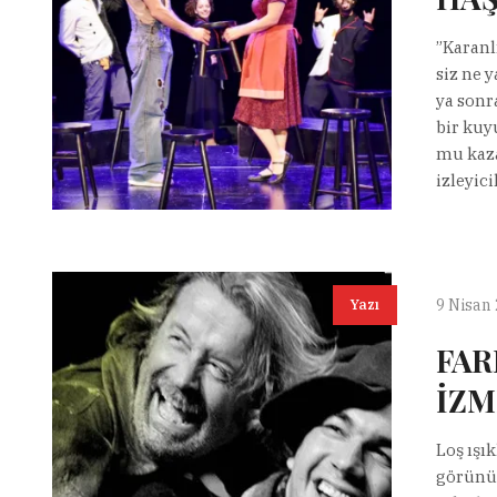
”Karanl
siz ne y
ya sonr
bir kuy
mu kaza
izleyicil
9 Nisan
Yazı
FAR
İZM
Loş ışı
görünüm