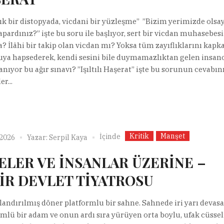
ık bir distopyada, vicdani bir yüzleşme” ”Bizim yerimizde olsay
apardınız?” işte bu soru ile başlıyor, sert bir vicdan muhasebesi
a? İlâhi bir takip olan vicdan mı? Yoksa tüm zayıflıklarını kapk
uya hapsederek, kendi sesini bile duymamazlıktan gelen insan
nıyor bu ağır sınavı? ”Işıltılı Haşerat” işte bu sorunun cevabın
er...
Kritik
Manşet
İçinde
 2026
Yazar:
Serpil Kaya
ELER VE İNSANLAR ÜZERİNE –
İR DEVLET TİYATROSU
klandırılmış döner platformlu bir sahne. Sahnede iri yarı devasa
lü bir adam ve onun ardı sıra yürüyen orta boylu, ufak cüssel