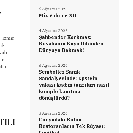
6 Ağustos 2026
T
Miz Volume XII
4 Ağustos 2026
Şahbender Korkmaz:
c İzmir
Kasabanın Kuyu Dibinden
lik
Dünyaya Bakmak!
vali
ür
3 Ağustos 2026
iden
Semboller Sanık
Sandalyesinde: Epstein
vakası kadim tanrıları nasıl
komplo kanıtına
dönüştürdü?
3 Ağustos 2026
TILI
Dünyadaki Bütün
Restoranların Tek Rüyası:
Lastikçi