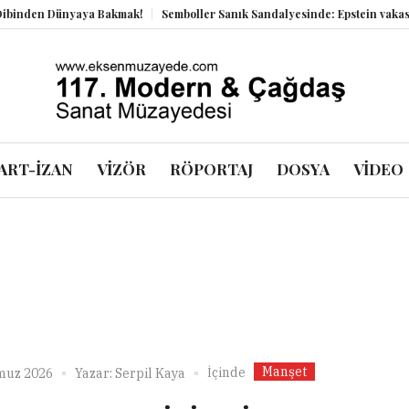
en Dünyaya Bakmak!
Semboller Sanık Sandalyesinde: Epstein vakası kadim
ART-İZAN
VİZÖR
RÖPORTAJ
DOSYA
VİDEO
Manşet
İçinde
muz 2026
Yazar:
Serpil Kaya