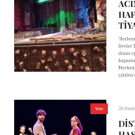
ACI
HAF
TİY
‘İlerle
Devlet 
dram oy
kapsamı
Merkezi
çizilen 
28 Hazi
Yazı
DİS
HA