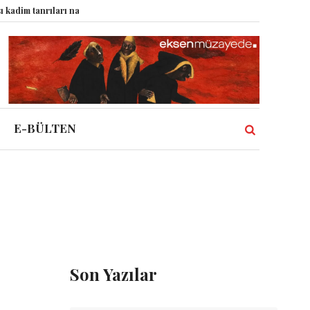
 tanrıları nasıl komplo kanıtına dönüştürdü?
Dünyadaki Bütün Restoranla
E-BÜLTEN
Son Yazılar