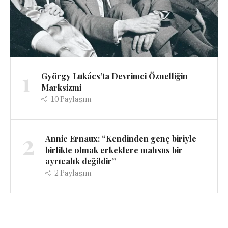
1
György Lukács’ta Devrimci Öznelliğin
Marksizmi
10
Paylaşım
2
Annie Ernaux: “Kendinden genç biriyle
birlikte olmak erkeklere mahsus bir
ayrıcalık değildir”
2
Paylaşım