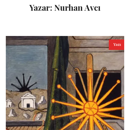
Yazar:
Nurhan Avcı
Yazı