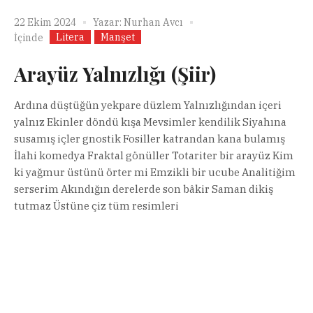
22 Ekim 2024
Yazar:
Nurhan Avcı
Litera
Manşet
İçinde
Arayüz Yalnızlığı (Şiir)
Ardına düştüğün yekpare düzlem Yalnızlığından içeri
yalnız Ekinler döndü kışa Mevsimler kendilik Siyahına
susamış içler gnostik Fosiller katrandan kana bulamış
İlahi komedya Fraktal gönüller Totariter bir arayüz Kim
ki yağmur üstünü örter mi Emzikli bir ucube Analitiğim
serserim Akındığın derelerde son bâkir Saman dikiş
tutmaz Üstüne çiz tüm resimleri