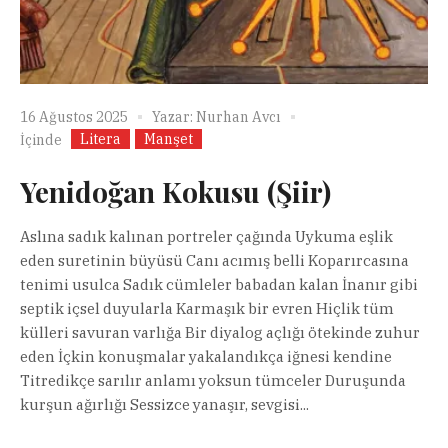
16 Ağustos 2025
Yazar:
Nurhan Avcı
Litera
Manşet
İçinde
Yenidoğan Kokusu (Şiir)
Aslına sadık kalınan portreler çağında Uykuma eşlik
eden suretinin büyüsü Canı acımış belli Koparırcasına
tenimi usulca Sadık cümleler babadan kalan İnanır gibi
septik içsel duyularla Karmaşık bir evren Hiçlik tüm
külleri savuran varlığa Bir diyalog açlığı ötekinde zuhur
eden İçkin konuşmalar yakalandıkça iğnesi kendine
Titredikçe sarılır anlamı yoksun tümceler Duruşunda
kurşun ağırlığı Sessizce yanaşır, sevgisi...