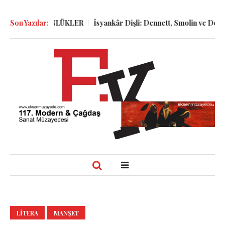
ELER ve GÜNLÜKLER
Son Yazılar:
İsyankâr Dişli: Dennett, Smolin ve Dostoyevs
LITERA
MANŞET