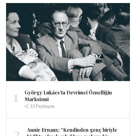
1
György Lukács’ta Devrimci Öznelliğin
Marksizmi
10
Paylaşım
2
Annie Ernaux: “Kendinden genç biriyle