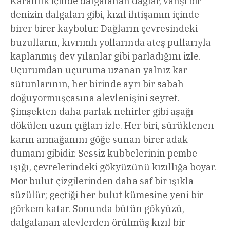
Karanlık içinde dalgalanan dağlar, vahşi bir
denizin dalgaları gibi, kızıl ihtişamın içinde
birer birer kaybolur. Dağların çevresindeki
buzulların, kıvrımlı yollarında ateş pullarıyla
kaplanmış dev yılanlar gibi parladığını izle.
Uçurumdan uçuruma uzanan yalnız kar
sütunlarının, her birinde ayrı bir sabah
doğuyormuşçasına alevlenişini seyret.
Şimşekten daha parlak nehirler gibi aşağı
dökülen uzun çığları izle. Her biri, sürüklenen
karın armağanını göğe sunan birer adak
dumanı gibidir. Sessiz kubbelerinin pembe
ışığı, çevrelerindeki gökyüzünü kızıllığa boyar.
Mor bulut çizgilerinden daha saf bir ışıkla
süzülür; geçtiği her bulut kümesine yeni bir
görkem katar. Sonunda bütün gökyüzü,
dalgalanan alevlerden örülmüş kızıl bir