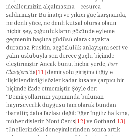
ideallerimizin alçalmasına— cesurca
saldırmıştır. Bu inatçı ve yıkıcı güç karşısında,
ne denli yüce, ne denli kutsal olursa olsun
hiçbir şey, çoğunlukların gözünde eyleme
geçmenin başlıca güdüsü olarak ayakta
duramaz. Ruskin, açgözlülük anlayışını sert ve
yalın üslubuyla son derece güçlü biçimde
eleştirmiştir. Ancak bunu, hiçbir yerde,
Fors
Clavigera
’da
[11]
demiryolu girişimciliğiyle
ilişkilendirdiği sözler kadar kısa ve çarpıcı bir
biçimde ifade etmemiştir. Şöyle der:
“Demiryollarının yapımında bulunan
hayırseverlik duygusu tam olarak bundan
ibarettir, daha fazlası değil: Eğer İngiliz halkına,
mühendislerin Mont Cenis
[12]
ve Gothard
[13]
tünellerindeki deneyimlerinden sonra artık