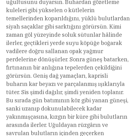
uğultusunu duyarsın. Buhardan gözetleme
kuleleri gibi yükselen o kütlelerin
temellerinden koparıldığını, yüklü bulutlardan
siyah saçaklar gibi sarktığını görürsün. Kimi
zaman göl yüzeyinde soluk sütunlar hâlinde
ilerler, geçtikleri yerde suyu köpüğe boğarak
vadilere doğru sallanan opak yağmur
perdelerine dönüşürler. Sonra güneş batarken,
fırtınanın bir anlığına tepelerden çekildiğini
görürsün. Geniş dağ yamaçları, kaprisli
buharın kar beyazı ve parçalanmış ışıklarıyla
tüter. Sis şimdi dağılır, şimdi yeniden toplanır.
Bu sırada gün batımının köz gibi yanan güneşi,
sanki uzanıp dokunulabilecek kadar
yakınmışçasına, kızgın bir küre gibi bulutların
arasında ilerler. Uğuldayan rüzgârın ve
savrulan bulutların içinden geçerken