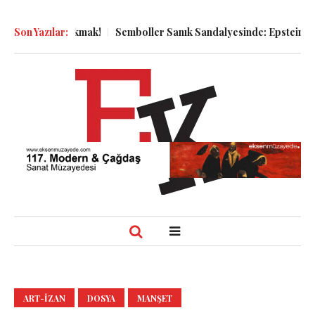
a Bakmak!
Son Yazılar:
Semboller Sanık Sandalyesinde: Epstein vakası kadim 
ART-IZAN
DOSYA
MANŞET