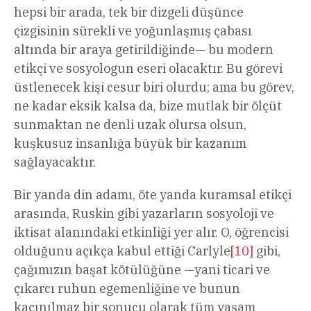
hepsi bir arada, tek bir dizgeli düşünce
çizgisinin sürekli ve yoğunlaşmış çabası
altında bir araya getirildiğinde— bu modern
etikçi ve sosyologun eseri olacaktır. Bu görevi
üstlenecek kişi cesur biri olurdu; ama bu görev,
ne kadar eksik kalsa da, bize mutlak bir ölçüt
sunmaktan ne denli uzak olursa olsun,
kuşkusuz insanlığa büyük bir kazanım
sağlayacaktır.
Bir yanda din adamı, öte yanda kuramsal etikçi
arasında, Ruskin gibi yazarların sosyoloji ve
iktisat alanındaki etkinliği yer alır. O, öğrencisi
olduğunu açıkça kabul ettiği Carlyle
[10]
gibi,
çağımızın başat kötülüğüne —yani ticari ve
çıkarcı ruhun egemenliğine ve bunun
kaçınılmaz bir sonucu olarak tüm yaşam