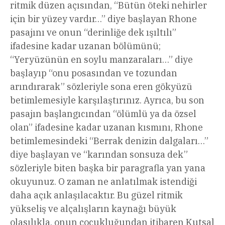
ritmik düzen açısından, “Bütün öteki nehirler
için bir yüzey vardır…” diye başlayan Rhone
pasajını ve onun “derinliğe dek ışıltılı”
ifadesine kadar uzanan bölümünü;
“Yeryüzünün en soylu manzaraları…” diye
başlayıp “onu posasından ve tozundan
arındırarak” sözleriyle sona eren gökyüzü
betimlemesiyle karşılaştırınız. Ayrıca, bu son
pasajın başlangıcından “ölümlü ya da özsel
olan” ifadesine kadar uzanan kısmını, Rhone
betimlemesindeki “Berrak denizin dalgaları…”
diye başlayan ve “karından sonsuza dek”
sözleriyle biten başka bir paragrafla yan yana
okuyunuz. O zaman ne anlatılmak istendiği
daha açık anlaşılacaktır. Bu güzel ritmik
yükseliş ve alçalışların kaynağı büyük
olasılıkla, onun çocukluğundan itibaren Kutsal