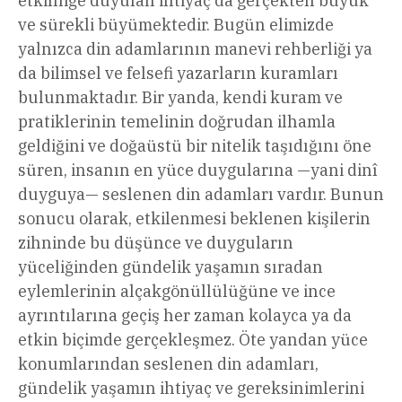
etkinliğe duyulan ihtiyaç da gerçekten büyük
ve sürekli büyümektedir. Bugün elimizde
yalnızca din adamlarının manevi rehberliği ya
da bilimsel ve felsefi yazarların kuramları
bulunmaktadır. Bir yanda, kendi kuram ve
pratiklerinin temelinin doğrudan ilhamla
geldiğini ve doğaüstü bir nitelik taşıdığını öne
süren, insanın en yüce duygularına —yani dinî
duyguya— seslenen din adamları vardır. Bunun
sonucu olarak, etkilenmesi beklenen kişilerin
zihninde bu düşünce ve duyguların
yüceliğinden gündelik yaşamın sıradan
eylemlerinin alçakgönüllülüğüne ve ince
ayrıntılarına geçiş her zaman kolayca ya da
etkin biçimde gerçekleşmez. Öte yandan yüce
konumlarından seslenen din adamları,
gündelik yaşamın ihtiyaç ve gereksinimlerini