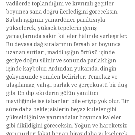
vadilerde toplandığını ve kıvrımlı geçitler
boyunca sana doğru ilerlediğini göreceksin.
Sabah ışığının yanardöner parıltısıyla
yükselerek, yüksek tepelerin geniş
yamaçlarında sakin kitleler hâlinde yerleşirler.
Bu devasa dağ sıralarının fersahlar boyunca
uzanan sırtları, maddi ışığın örtüsü içinde
geriye doğru silinir ve sonunda parlaklığın
içinde kaybolur. Ardından yukarıda, dingin
gökyüzünde yeniden belirirler: Temelsiz ve
ulaşılamaz; vahşi, parlak ve gerçeküstü bir düş
gibi. En dipteki derin gölün yanıltıcı
maviliğinde ise tabanları bile eriyip yok olur. Bir
süre daha bekle; sislerin beyaz kuleler gibi
yükseldiğini ve yarımadalar boyunca kaleler
gibi dikildiğini göreceksin. Yoğun ve hareketsiz
görünürler; fakat her an biraz daha yükselerek