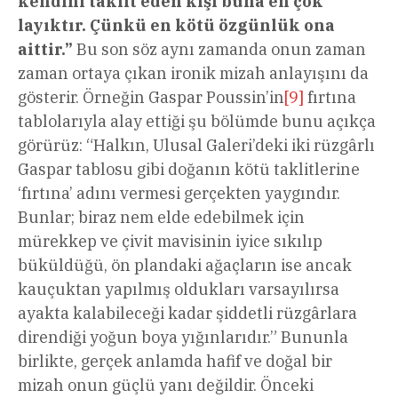
kendini taklit eden kişi buna en çok
layıktır. Çünkü en kötü özgünlük ona
aittir.”
Bu son söz aynı zamanda onun zaman
zaman ortaya çıkan ironik mizah anlayışını da
gösterir. Örneğin Gaspar Poussin’in
[9]
fırtına
tablolarıyla alay ettiği şu bölümde bunu açıkça
görürüz: “Halkın, Ulusal Galeri’deki iki rüzgârlı
Gaspar tablosu gibi doğanın kötü taklitlerine
‘fırtına’ adını vermesi gerçekten yaygındır.
Bunlar; biraz nem elde edebilmek için
mürekkep ve çivit mavisinin iyice sıkılıp
büküldüğü, ön plandaki ağaçların ise ancak
kauçuktan yapılmış oldukları varsayılırsa
ayakta kalabileceği kadar şiddetli rüzgârlara
direndiği yoğun boya yığınlarıdır.” Bununla
birlikte, gerçek anlamda hafif ve doğal bir
mizah onun güçlü yanı değildir. Önceki