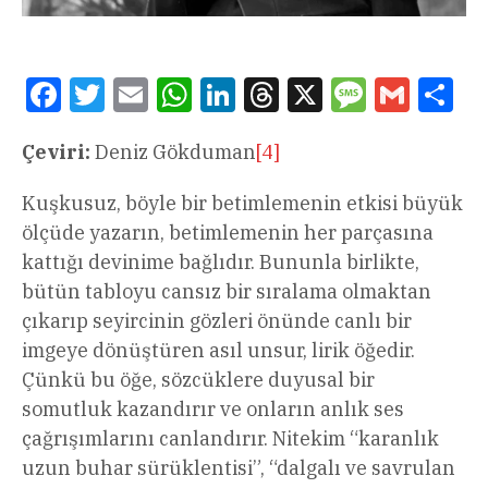
Facebook
Twitter
Email
WhatsApp
LinkedIn
Threads
X
Message
Gmail
Sha
Çeviri:
Deniz Gökduman
[4]
Kuşkusuz, böyle bir betimlemenin etkisi büyük
ölçüde yazarın, betimlemenin her parçasına
kattığı devinime bağlıdır. Bununla birlikte,
bütün tabloyu cansız bir sıralama olmaktan
çıkarıp seyircinin gözleri önünde canlı bir
imgeye dönüştüren asıl unsur, lirik öğedir.
Çünkü bu öğe, sözcüklere duyusal bir
somutluk kazandırır ve onların anlık ses
çağrışımlarını canlandırır. Nitekim “karanlık
uzun buhar sürüklentisi”, “dalgalı ve savrulan