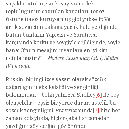
saçakla örtülür; sanki sayısız melek
topluluğunun savrulan kanatları, tonoz
üstüne tonoz kuruyormuş gibi yükselir. Ve
artık sevinçten bakamayacak hâle geldiğinde,
bütün bunların Yapıcısı ve Yaratıcısı
karşısında korku ve sevgiyle eğildiğinde, söyle
bana: O’nun mesajını insanlara en iyi kim
iletebilmiştir?” –
Modern Ressamlar, Cilt I, Bölüm
IV’ün sonu.
Ruskin, bir İngilizce yazarı olarak sözcük
dağarcığının eksiksizliği ve zenginliği
bakımından —belki yalnızca Shelley
[6]
ile boy
ölçüşebilir— eşsiz bir yerde durur; üstelik bu
sözcük zenginliğini,
Præterita
‘sında
[7]
bize her
zaman kolaylıkla, hiçbir çaba harcamadan
yazdığını söylediğini göz önünde