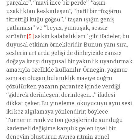
parçalar”, “mavi ince bir perde”, “aşırı
uzaklıktan keskinleşen”, “hafif bir rüzgârın
titrettiği kuğu göğsü”, “taşan ışığın geniş
patlaması” ve “beyaz, yumuşak, sessiz
sirüsün
[5]
sakin kalabalıkları” gibi ifadeler, bu
duyusal etkinin örnekleridir. Bunun yanı sıra,
seslerin art arda gelişi de dinleyicide cansız
doğaya karşı duygusal bir yakınlık uyandırmak
amacıyla özellikle kullanılır. Örneğin, yağmur
sonrası oluşan bulanıklık maviye doğru
çözülürken yazarın parantez içinde verdiği
“giderek derinleşen, derinleşen…” ifadesi
dikkat çeker. Bu yineleme, okuyucuyu aynı sesi
iki kez algılamaya yönlendirir; böylece
Turner’ın renk ve ton geçişlerinde sunduğu
kademeli değişime karşılık gelen içsel bir
deneyim oluşturur. Ayrıca ritmin genel