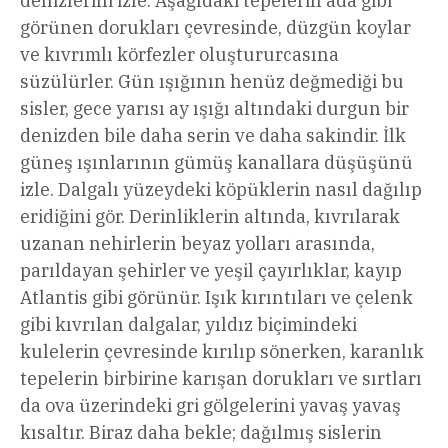
denizlerini izle. Aşağıdaki tepelerin ada gibi
görünen dorukları çevresinde, düzgün koylar
ve kıvrımlı körfezler oluştururcasına
süzülürler. Gün ışığının henüz değmediği bu
sisler, gece yarısı ay ışığı altındaki durgun bir
denizden bile daha serin ve daha sakindir. İlk
güneş ışınlarının gümüş kanallara düşüşünü
izle. Dalgalı yüzeydeki köpüklerin nasıl dağılıp
eridiğini gör. Derinliklerin altında, kıvrılarak
uzanan nehirlerin beyaz yolları arasında,
parıldayan şehirler ve yeşil çayırlıklar, kayıp
Atlantis gibi görünür. Işık kırıntıları ve çelenk
gibi kıvrılan dalgalar, yıldız biçimindeki
kulelerin çevresinde kırılıp sönerken, karanlık
tepelerin birbirine karışan dorukları ve sırtları
da ova üzerindeki gri gölgelerini yavaş yavaş
kısaltır. Biraz daha bekle; dağılmış sislerin