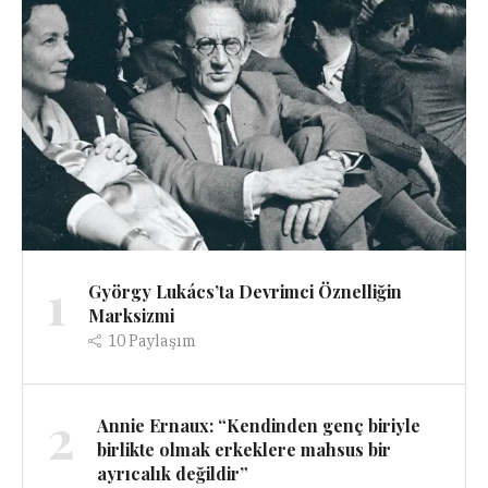
1
György Lukács’ta Devrimci Öznelliğin
Marksizmi
10
Paylaşım
2
Annie Ernaux: “Kendinden genç biriyle
birlikte olmak erkeklere mahsus bir
ayrıcalık değildir”