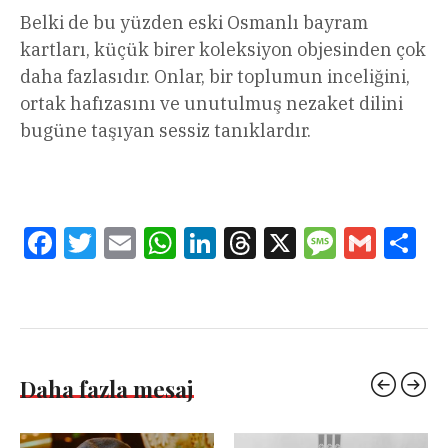
Belki de bu yüzden eski Osmanlı bayram
kartları, küçük birer koleksiyon objesinden çok
daha fazlasıdır. Onlar, bir toplumun inceliğini,
ortak hafızasını ve unutulmuş nezaket dilini
bugüne taşıyan sessiz tanıklardır.
Facebook
Twitter
Email
WhatsApp
LinkedIn
Threads
X
Message
Gmail
Sha
Daha fazla mesaj