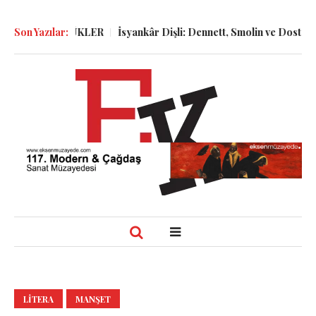
ve GÜNLÜKLER
Son Yazılar:
İsyankâr Dişli: Dennett, Smolin ve Dostoyevski’nin
LITERA
MANŞET