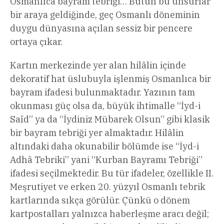
Osmanlıca bayram tebriği… Bütün bu unsurlar
bir araya geldiğinde, geç Osmanlı döneminin
duygu dünyasına açılan sessiz bir pencere
ortaya çıkar.
Kartın merkezinde yer alan hilâlin içinde
dekoratif hat üslubuyla işlenmiş Osmanlıca bir
bayram ifadesi bulunmaktadır. Yazının tam
okunması güç olsa da, büyük ihtimalle “İyd-i
Saîd” ya da “İydiniz Mübarek Olsun” gibi klasik
bir bayram tebriği yer almaktadır. Hilâlin
altındaki daha okunabilir bölümde ise “İyd-i
Adhâ Tebriki” yani “Kurban Bayramı Tebriği”
ifadesi seçilmektedir. Bu tür ifadeler, özellikle II.
Meşrutiyet ve erken 20. yüzyıl Osmanlı tebrik
kartlarında sıkça görülür. Çünkü o dönem
kartpostalları yalnızca haberleşme aracı değil;