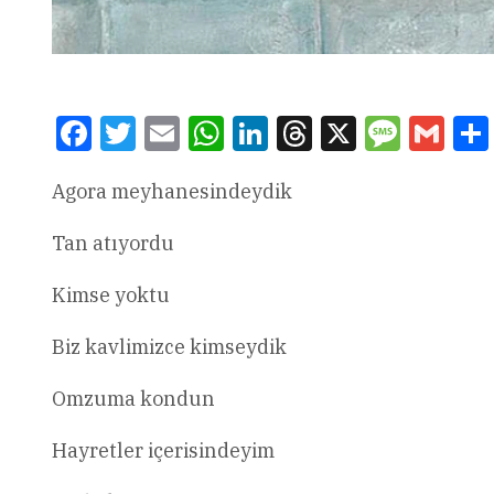
Facebook
Twitter
Email
WhatsApp
LinkedIn
Threads
X
Message
Gmai
Agora meyhanesindeydik
Tan atıyordu
Kimse yoktu
Biz kavlimizce kimseydik
Omzuma kondun
Hayretler içerisindeyim