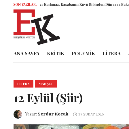
Şahbender Korkmaz: Kasabanın Kuyu Dibinden Dünyaya Bakmak!
SON YAZILAR:
Sem
ANA SAYFA
KRİTİK
POLEMİK
LİTERA
LITERA
MANŞET
12 Eylül (Şiir)
Serdar Koçak
Yazar:
19 ŞUBAT 2026