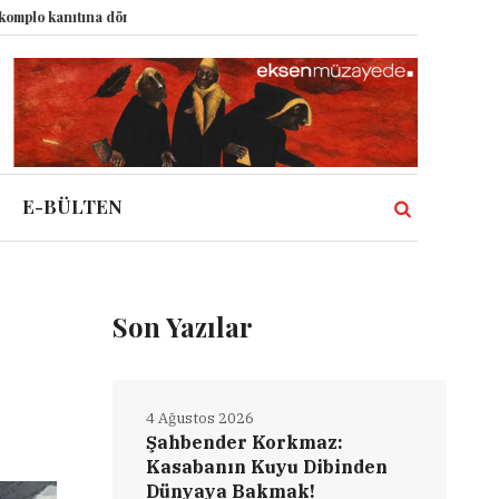
nıtına dönüştürdü?
Dünyadaki Bütün Restoranların Tek Rüyası: Lastikçi
E-BÜLTEN
Son Yazılar
4 Ağustos 2026
Şahbender Korkmaz:
Kasabanın Kuyu Dibinden
Dünyaya Bakmak!