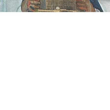
l
Share