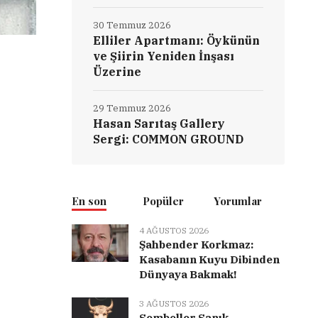
30 Temmuz 2026
Elliler Apartmanı: Öykünün
ve Şiirin Yeniden İnşası
Üzerine
29 Temmuz 2026
Hasan Sarıtaş Gallery
Sergi: COMMON GROUND
En son
Popüler
Yorumlar
4 AĞUSTOS 2026
Şahbender Korkmaz:
Kasabanın Kuyu Dibinden
Dünyaya Bakmak!
3 AĞUSTOS 2026
Semboller Sanık