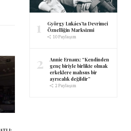
1
György Lukács’ta Devrimci
Öznelliğin Marksizmi
10
Paylaşım
2
Annie Ernaux: “Kendinden
genç biriyle birlikte olmak
erkeklere mahsus bir
ayrıcalık değildir”
2
Paylaşım
ATLI: