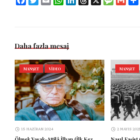
Facebook
Twitter
Email
WhatsApp
LinkedIn
Threads
X
Message
Gmai
Daha fazla mesaj
MANŞET
VIDEO
MANŞET
15 HAZIRAN 2024
2 MAYIS 202
Ölmek Yasak-Attilâ İlhan (İlk Kez
Nasıl Faşist