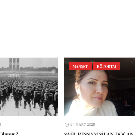
l
Share
MANŞET
RÖPORTAJ
5
14 MART 2025
 Olunur?
ŞAİR, RESSAM ŞİLAN DOĞAN 