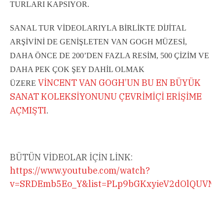
TURLARI KAPSIYOR.
SANAL TUR VİDEOLARIYLA BİRLİKTE DİJİTAL
ARŞİVİNİ DE GENİŞLETEN VAN GOGH MÜZESİ,
DAHA ÖNCE DE 200’DEN FAZLA RESİM, 500 ÇİZİM VE
DAHA PEK ÇOK ŞEY DAHİL OLMAK
VİNCENT VAN GOGH’UN BU EN BÜYÜK
ÜZERE
SANAT KOLEKSİYONUNU ÇEVRİMİÇİ ERİŞİME
AÇMIŞTI
.
BÜTÜN VİDEOLAR İÇİN LİNK:
https://www.youtube.com/watch?
v=SRDEmb5Eo_Y&list=PLp9bGKxyieV2dOlQUVMq