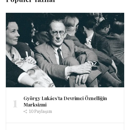
1
György Lukács’ta Devrimci Öznelliğin
Marksizmi
10
Paylaşım