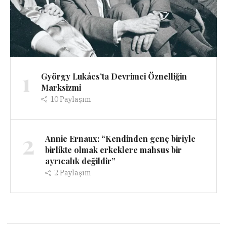
1
György Lukács’ta Devrimci Öznelliğin
Marksizmi
10
Paylaşım
2
Annie Ernaux: “Kendinden genç biriyle
birlikte olmak erkeklere mahsus bir
ayrıcalık değildir”
2
Paylaşım