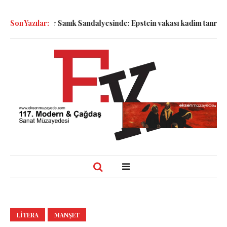
Semboller Sanık Sandalyesinde: Epstein vakası kadim tanrıları na
Son Yazılar:
LITERA
MANŞET