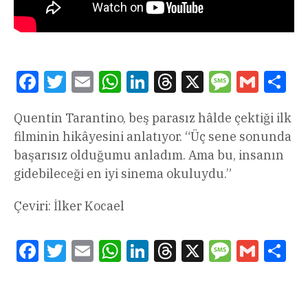
Facebook
Twitter
Email
WhatsApp
LinkedIn
Threads
X
Message
Gmail
Sha
Quentin Tarantino, beş parasız hâlde çektiği ilk
filminin hikâyesini anlatıyor. “Üç sene sonunda
başarısız olduğumu anladım. Ama bu, insanın
gidebileceği en iyi sinema okuluydu.”
Çeviri: İlker Kocael
Facebook
Twitter
Email
WhatsApp
LinkedIn
Threads
X
Message
Gmail
Sha