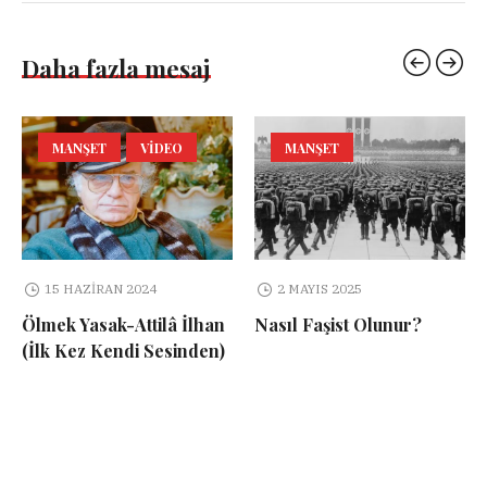
Daha fazla mesaj
MANŞET
VIDEO
MANŞET
15 HAZIRAN 2024
2 MAYIS 2025
Ölmek Yasak-Attilâ İlhan
Nasıl Faşist Olunur?
(İlk Kez Kendi Sesinden)