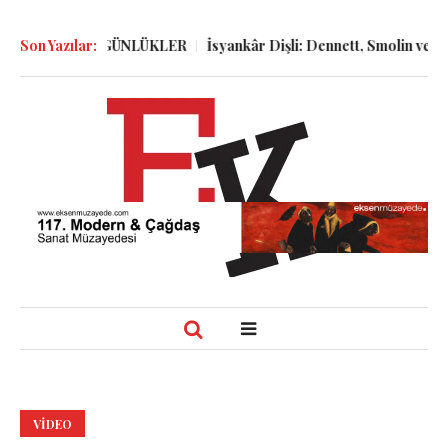
ÖLGELER ve GÜNLÜKLER
Son Yazılar:
İsyankâr Dişli: Dennett, Smolin ve Dost
VIDEO