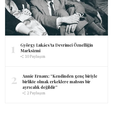
1
György Lukács’ta Devrimci Öznelliğin
Marksizmi
10
Paylaşım
2
Annie Ernaux: “Kendinden genç biriyle
birlikte olmak erkeklere mahsus bir
ayrıcalık değildir”
2
Paylaşım