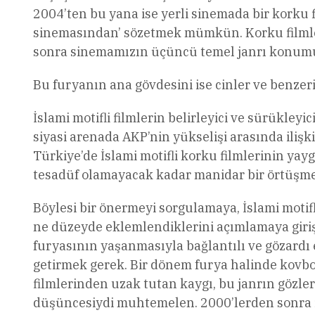
2004’ten bu yana ise yerli sinemada bir korku f
sinemasından’ sözetmek mümkün. Korku filmle
sonra sinemamızın üçüncü temel janrı konum
Bu furyanın ana gövdesini ise cinler ve benzeri 
İslami motifli filmlerin belirleyici ve sürükle
siyasi arenada AKP’nin yükselişi arasında ilişk
Türkiye’de İslami motifli korku filmlerinin yayg
tesadüf olamayacak kadar manidar bir örtüşm
Böylesi bir önermeyi sorgulamaya, İslami motifl
ne düzeyde eklemlendiklerini açımlamaya girişm
furyasının yaşanmasıyla bağlantılı ve gözardı
getirmek gerek. Bir dönem furya halinde kovbo
filmlerinden uzak tutan kaygı, bu janrın gözler
düşüncesiydi muhtemelen. 2000’lerden sonra ise