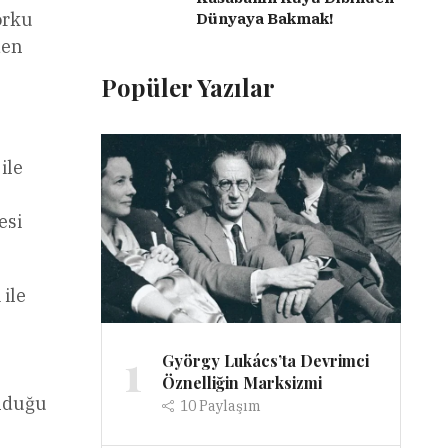
orku
Dünyaya Bakmak!
den
Popüler Yazılar
ile
esi
 ile
1
György Lukács’ta Devrimci
u
Öznelliğin Marksizmi
olduğu
10
Paylaşım