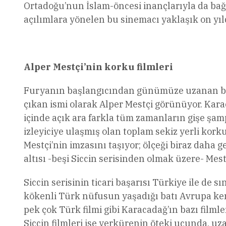
Ortadoğu’nun İslam-öncesi inançlarıyla da bağ
açılımlara yönelen bu sinemacı yaklaşık on yı
Alper Mestçi’nin korku filmleri
Furyanın başlangıcından günümüze uzanan bir
çıkan ismi olarak Alper Mestçi görünüyor. Kar
içinde açık ara farkla tüm zamanların gişe şa
izleyiciye ulaşmış olan toplam sekiz yerli kork
Mestçi’nin imzasını taşıyor; ölçeği biraz daha g
altısı -beşi Siccin serisinden olmak üzere- Mestç
Siccin serisinin ticari başarısı Türkiye ile de s
kökenli Türk nüfusun yaşadığı batı Avrupa ken
pek çok Türk filmi gibi Karacadağ’ın bazı filmle
Siccin filmleri ise yerkürenin öteki ucunda, uza