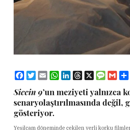
Facebook
Twitter
Email
WhatsApp
LinkedIn
Threads
X
Message
Gmai
Siccin 9
’un meziyeti yalnızca
senaryolaştırılmasında değil, g
gösteriyor.
Yeşilçam döneminde çekilen yerli korku filmleri