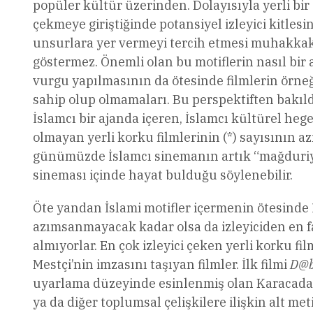
popüler kültür üzerinden. Dolayısıyla yerli bir
çekmeye giriştiğinde potansiyel izleyici kitles
unsurlara yer vermeyi tercih etmesi muhakkak 
göstermez. Önemli olan bu motiflerin nasıl bir 
vurgu yapılmasının da ötesinde filmlerin örneğ
sahip olup olmamaları. Bu perspektiften bakıld
İslamcı bir ajanda içeren, İslamcı kültürel heg
olmayan yerli korku filmlerinin (*) sayısının
günümüzde İslamcı sinemanın artık “mağduriyet
sineması içinde hayat bulduğu söylenebilir.
Öte yandan İslami motifler içermenin ötesinde İ
azımsanmayacak kadar olsa da izleyiciden en fa
almıyorlar. En çok izleyici çeken yerli korku 
Mestçi’nin imzasını taşıyan filmler. İlk filmi
D@b
uyarlama düzeyinde esinlenmiş olan Karacadağ 
ya da diğer toplumsal çelişkilere ilişkin alt m