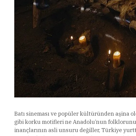
Batı sineması ve popüler kültüründen aşina o
gibi korku motifleri ne Anadolu’nun folklorunu
inançlarının asli unsuru değiller, Türkiye yur