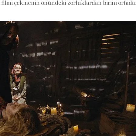
ku filmi çekmenin önündeki zorluklardan birini ortad