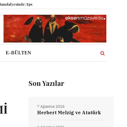
pstein vakası kadim tanrıları nasıl komplo kanıtına dönüştürdü?
Dünyadak
E-BÜLTEN
Son Yazılar
Mİ
7 Ağustos 2026
Herbert Melzig ve Atatürk