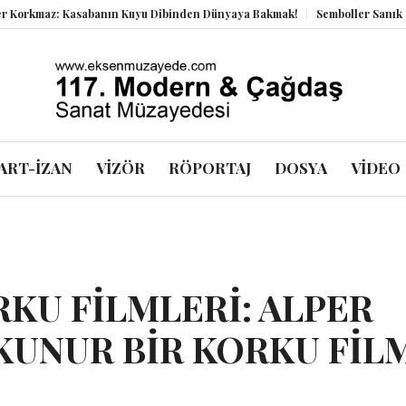
banın Kuyu Dibinden Dünyaya Bakmak!
Semboller Sanık Sandalyesinde: E
ART-İZAN
VİZÖR
RÖPORTAJ
DOSYA
VİDEO
RKU FİLMLERİ: ALPER
KUNUR BİR KORKU FİL