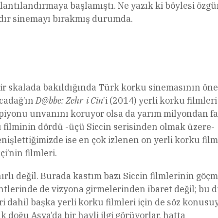
lantılandırmaya başlamıştı. Ne yazık ki böylesi özgü
ldır sinemayı bırakmış durumda.
 skalada bakıldığında Türk korku sinemasının öne
acadağ’ın
D@bbe: Zehr-i Cin
’i (2014) yerli korku filmleri
mpiyonu unvanını koruyor olsa da yarım milyondan fa
u filminin dördü -üçü Siccin serisinden olmak üzere-
enişlettiğimizde ise en çok izlenen on yerli korku fil
i’nin filmleri.
ınırlı değil. Burada kastım bazı Siccin filmlerinin göç
tlerinde de vizyona girmelerinden ibaret değil; bu
ri dahil başka yerli korku filmleri için de söz konusu
k doğu Asya’da bir hayli ilgi görüyorlar, hatta