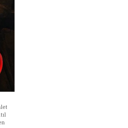
let
tıl
en