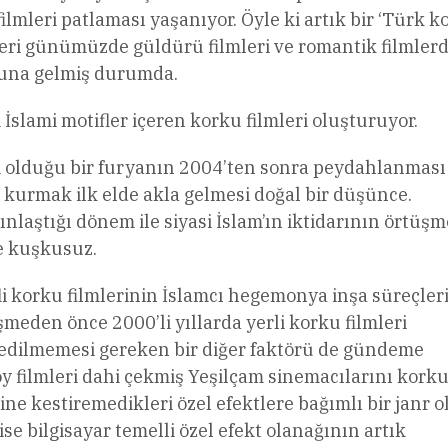
ilmleri patlaması yaşanıyor. Öyle ki artık bir ‘Türk k
ri günümüzde güldürü filmleri ve romantik filmler
una gelmiş durumda.
İslami motifler içeren korku filmleri oluşturuyor.
yici olduğu bir furyanın 2004’ten sonra peydahlanması 
i kurmak ilk elde akla gelmesi doğal bir düşünce.
ınlaştığı dönem ile siyasi İslam’ın iktidarının örtüşm
e kuşkusuz.
i korku filmlerinin İslamcı hegemonya inşa süreçleri
eden önce 2000’li yıllarda yerli korku filmleri
 edilmemesi gereken bir diğer faktörü de gündeme
y filmleri dahi çekmiş Yeşilçam sinemacılarını kork
ine kestiremedikleri özel efektlere bağımlı bir janr 
 bilgisayar temelli özel efekt olanağının artık