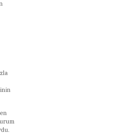
n
zla
minin
men
 durum
ydu.