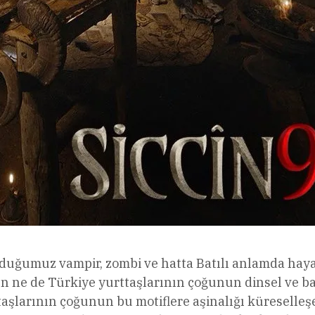
lduğumuz vampir, zombi ve hatta Batılı anlamda haya
n ne de Türkiye yurttaşlarının çoğunun dinsel ve ba
ttaşlarının çoğunun bu motiflere aşinalığı küreselleş