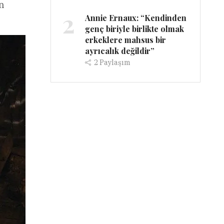
an
2
Annie Ernaux: “Kendinden
genç biriyle birlikte olmak
erkeklere mahsus bir
ayrıcalık değildir”
2
Paylaşım