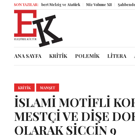
Herbert Melzig ve Atatürk
SON YAZILAR:
Miz Volume XII
Şahbender Korkmaz: Kasa
ANA SAYFA
KRİTİK
POLEMİK
LİTERA
KRITIK
MANŞET
İSLAMİ MOTİFLİ KO
MESTÇİ VE DİŞE DO
OLARAK SİCCİN 9