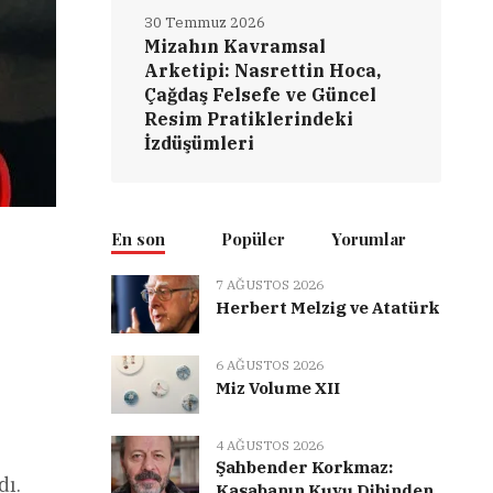
30 Temmuz 2026
Mizahın Kavramsal
Arketipi: Nasrettin Hoca,
Çağdaş Felsefe ve Güncel
Resim Pratiklerindeki
İzdüşümleri
En son
Popüler
Yorumlar
7 AĞUSTOS 2026
Herbert Melzig ve Atatürk
6 AĞUSTOS 2026
Miz Volume XII
4 AĞUSTOS 2026
Şahbender Korkmaz:
dı.
Kasabanın Kuyu Dibinden