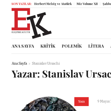
SON YAZILAR:
Herbert Melzig ve Atatürk
Miz Volume XII
Şahbende
ANA SAYFA
KRİTİK
POLEMİK
LİTERA
Ana Sayfa
Stanislav Ursachi
Yazar:
Stanislav Ursa
9 Mayıs
Yazı