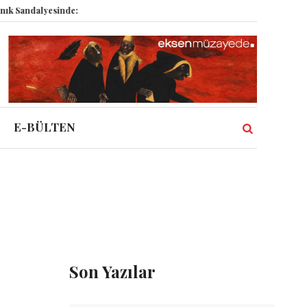
Sandalyesinde: Epstein vakası kadim tanrıları nasıl komplo kanıtına dönüşt
E-BÜLTEN
Son Yazılar