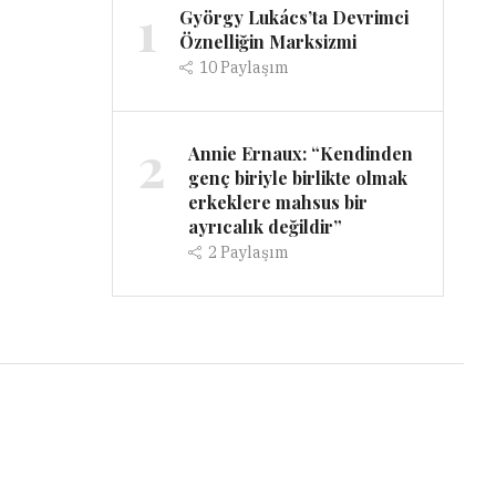
1
György Lukács’ta Devrimci
Öznelliğin Marksizmi
10
Paylaşım
2
Annie Ernaux: “Kendinden
genç biriyle birlikte olmak
erkeklere mahsus bir
ayrıcalık değildir”
2
Paylaşım