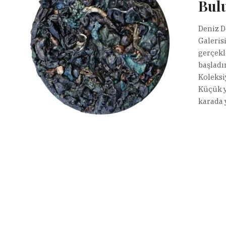
Bul
Deniz D
Galeris
gerçekl
başladı
Koleksi
Küçük y
karada 