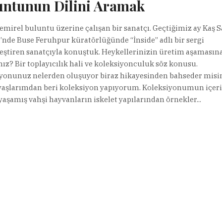
untunun Dilini Aramak
emirel buluntu üzerine çalışan bir sanatçı. Geçtiğimiz ay Kaş 
i’nde Buse Feruhpur küratörlüğünde “İnside” adlı bir sergi
eştiren sanatçıyla konuştuk. Heykellerinizin üretim aşamasına
nız? Bir toplayıcılık hali ve koleksiyonculuk söz konusu.
yonunuz nelerden oluşuyor biraz hikayesinden bahseder misi
aşlarımdan beri koleksiyon yapıyorum. Koleksiyonumun içer
yaşamış vahşi hayvanların iskelet yapılarından örnekler...