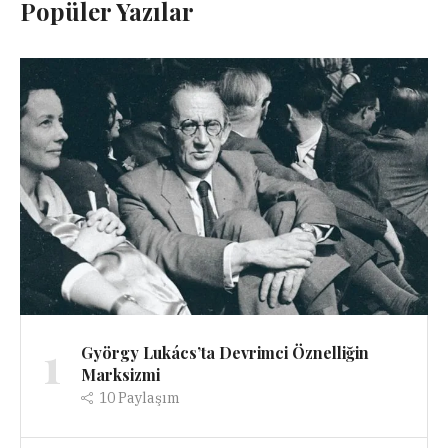
Popüler Yazılar
1
György Lukács’ta Devrimci Öznelliğin
Marksizmi
10
Paylaşım