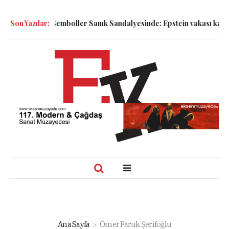
 Bakmak!
Son Yazılar:
Semboller Sanık Sandalyesinde: Epstein vakası kadim ta
Ana Sayfa
Ömer Faruk Şerifoğlu