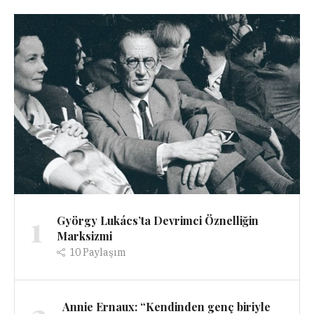
1
György Lukács’ta Devrimci Öznelliğin
Marksizmi
10
Paylaşım
Annie Ernaux: “Kendinden genç biriyle