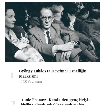
1
György Lukács’ta Devrimci Öznelliğin
Marksizmi
10
Paylaşım
2
Annie Ernaux: “Kendinden genç biriyle
birlikte olmak erkeklere mahsus bir