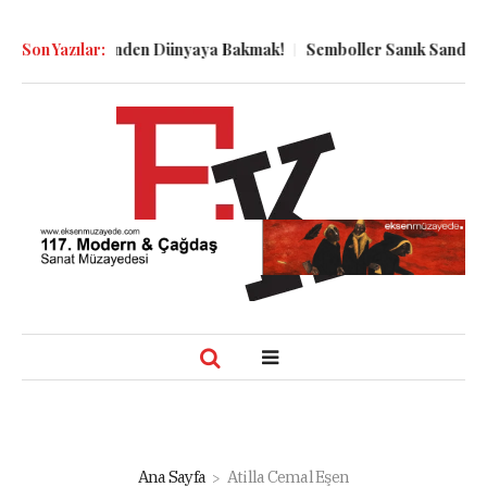
ın Kuyu Dibinden Dünyaya Bakmak!
Son Yazılar:
Semboller Sanık Sandalyesind
Ana Sayfa
Atilla Cemal Eşen