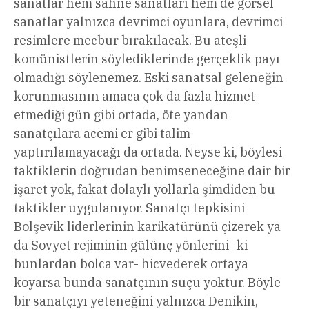
sanatlar hem sahne sanatları hem de görsel
sanatlar yalnızca devrimci oyunlara, devrimci
resimlere mecbur bırakılacak. Bu ateşli
komünistlerin söylediklerinde gerçeklik payı
olmadığı söylenemez. Eski sanatsal geleneğin
korunmasının amaca çok da fazla hizmet
etmediği gün gibi ortada, öte yandan
sanatçılara acemi er gibi talim
yaptırılamayacağı da ortada. Neyse ki, böylesi
taktiklerin doğrudan benimseneceğine dair bir
işaret yok, fakat dolaylı yollarla şimdiden bu
taktikler uygulanıyor. Sanatçı tepkisini
Bolşevik liderlerinin karikatürünü çizerek ya
da Sovyet rejiminin gülünç yönlerini -ki
bunlardan bolca var- hicvederek ortaya
koyarsa bunda sanatçının suçu yoktur. Böyle
bir sanatçıyı yeteneğini yalnızca Denikin,