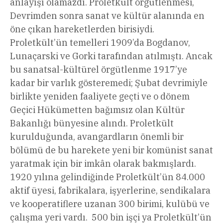
anlayışı olamazdı. Proletkült örgütlenmesi,
Devrimden sonra sanat ve kültür alanında en
öne çıkan hareketlerden birisiydi.
Proletkült’ün temelleri 1909’da Bogdanov,
Lunaçarski ve Gorki tarafından atılmıştı. Ancak
bu sanatsal-kültürel örgütlenme 1917’ye
kadar bir varlık gösteremedi; Şubat devrimiyle
birlikte yeniden faaliyete geçti ve o dönem
Geçici Hükümetten bağımsız olan Kültür
Bakanlığı bünyesine alındı. Proletkült
kurulduğunda, avangardların önemli bir
bölümü de bu harekete yeni bir komünist sanat
yaratmak için bir imkân olarak bakmışlardı.
1920 yılına gelindiğinde Proletkült’ün 84.000
aktif üyesi, fabrikalara, işyerlerine, sendikalara
ve kooperatiflere uzanan 300 birimi, kulübü ve
çalışma yeri vardı. 500 bin işçi ya Proletkült’ün