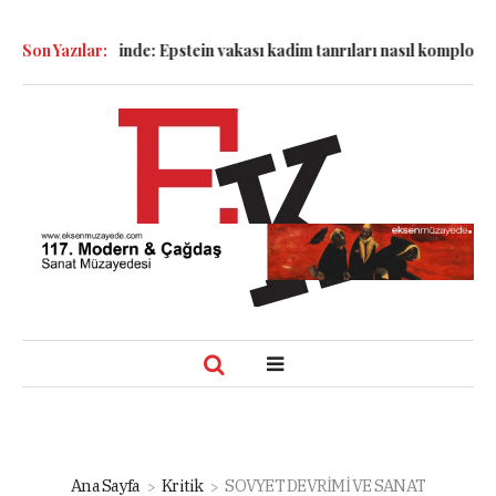
esinde: Epstein vakası kadim tanrıları nasıl komplo kanıtına dönü
Son Yazılar:
Ana Sayfa
Kritik
SOVYET DEVRİMİ VE SANAT