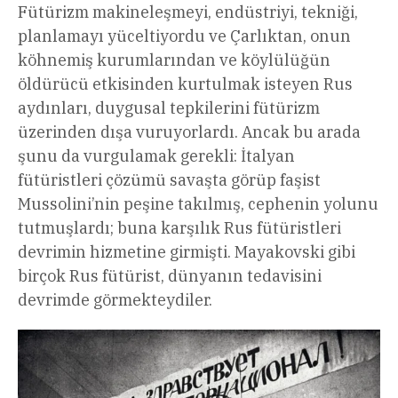
Fütürizm makineleşmeyi, endüstriyi, tekniği,
planlamayı yüceltiyordu ve Çarlıktan, onun
köhnemiş kurumlarından ve köylülüğün
öldürücü etkisinden kurtulmak isteyen Rus
aydınları, duygusal tepkilerini fütürizm
üzerinden dışa vuruyorlardı. Ancak bu arada
şunu da vurgulamak gerekli: İtalyan
fütüristleri çözümü savaşta görüp faşist
Mussolini’nin peşine takılmış, cephenin yolunu
tutmuşlardı; buna karşılık Rus fütüristleri
devrimin hizmetine girmişti. Mayakovski gibi
birçok Rus fütürist, dünyanın tedavisini
devrimde görmekteydiler.