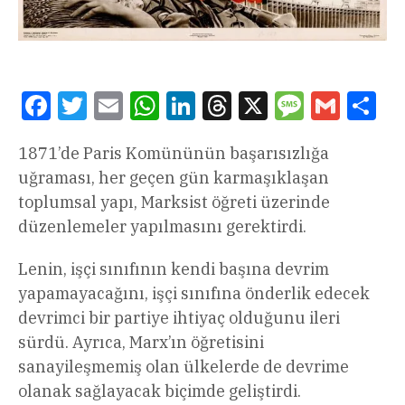
Facebook
Twitter
Email
WhatsApp
LinkedIn
Threads
X
Message
Gmail
Sha
1871’de Paris Komününün başarısızlığa
uğraması, her geçen gün karmaşıklaşan
toplumsal yapı, Marksist öğreti üzerinde
düzenlemeler yapılmasını gerektirdi.
Lenin, işçi sınıfının kendi başına devrim
yapamayacağını, işçi sınıfına önderlik edecek
devrimci bir partiye ihtiyaç olduğunu ileri
sürdü. Ayrıca, Marx’ın öğretisini
sanayileşmemiş olan ülkelerde de devrime
olanak sağlayacak biçimde geliştirdi.