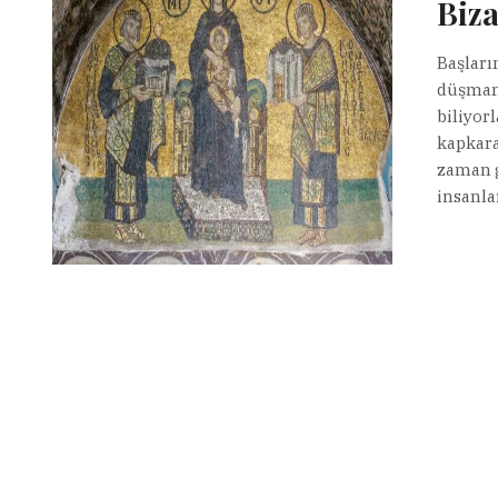
Biza
Başları
düşmand
biliyor
kapkara
zaman g
insanlar