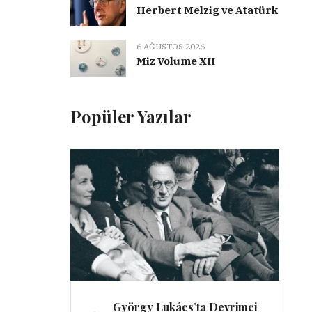
Herbert Melzig ve Atatürk
6 AĞUSTOS 2026
Miz Volume XII
Popüler Yazılar
György Lukács’ta Devrimci