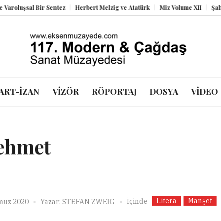
luşsal Bir Sentez
Herbert Melzig ve Atatürk
Miz Volume XII
Şahbend
ART-İZAN
VİZÖR
RÖPORTAJ
DOSYA
VİDEO
Mehmet
Litera
Manşet
İçinde
muz 2020
Yazar:
STEFAN ZWEIG