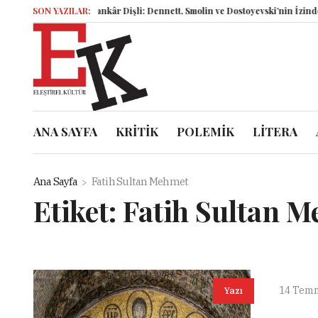
SON YAZILAR:
İsyankâr Dişli: Dennett, Smolin ve Dostoyevski’nin İzinde Varo
ANA SAYFA
KRİTİK
POLEMİK
LİTERA
Ana Sayfa
Fatih Sultan Mehmet
Etiket:
Fatih Sultan 
14 Tem
Yazı