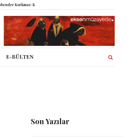
er Korkmaz: Kasabanın Kuyu Dibinden Dünyaya Bakmak!
Semboller Sanık
E-BÜLTEN
Son Yazılar