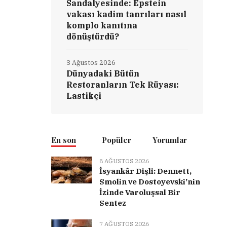
Sandalyesinde: Epstein
vakası kadim tanrıları nasıl
komplo kanıtına
dönüştürdü?
3 Ağustos 2026
Dünyadaki Bütün
Restoranların Tek Rüyası:
Lastikçi
En son
Popüler
Yorumlar
8 AĞUSTOS 2026
İsyankâr Dişli: Dennett,
Smolin ve Dostoyevski’nin
İzinde Varoluşsal Bir
Sentez
7 AĞUSTOS 2026