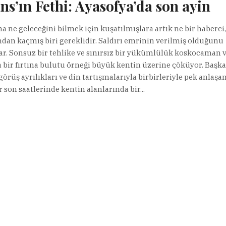
ns’ın Fethi: Ayasofya’da son ayin
na ne geleceğini bilmek için kuşatılmışlara artık ne bir haberci,
an kaçmış biri gereklidir. Saldırı emrinin verilmiş olduğunu
lar. Sonsuz bir tehlike ve sınırsız bir yükümlülük koskocaman 
 bir fırtına bulutu örneği büyük kentin üzerine çöküyor. Başka
örüş ayrılıkları ve din tartışmalarıyla birbirleriyle pek anlaş
 son saatlerinde kentin alanlarında bir...