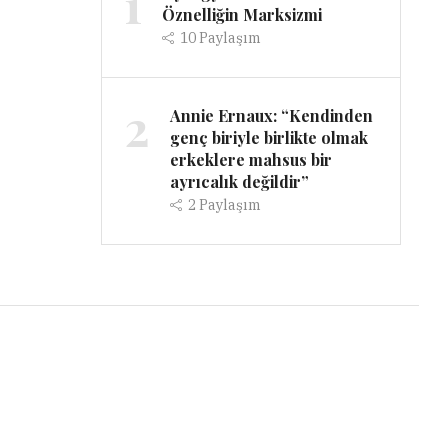
1
Öznelliğin Marksizmi
10
Paylaşım
2
Annie Ernaux: “Kendinden
genç biriyle birlikte olmak
erkeklere mahsus bir
ayrıcalık değildir”
2
Paylaşım