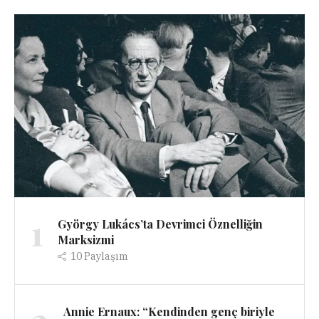
1
György Lukács’ta Devrimci Öznelliğin
Marksizmi
10
Paylaşım
Annie Ernaux: “Kendinden genç biriyle