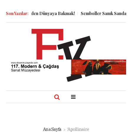
n Kuyu Dibinden Dünyaya Bakmak!
Son Yazılar:
Semboller Sanık Sandalyesind
Ana Sayfa
‘Apollinaire