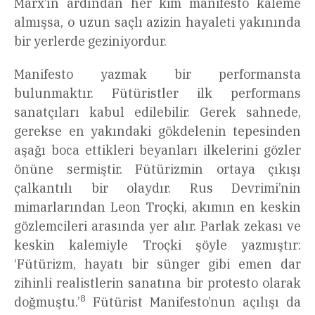
Marx’ın ardından her kim manifesto kaleme
almışsa, o uzun saçlı azizin hayaleti yakınında
bir yerlerde geziniyordur.
Manifesto yazmak bir performansta
bulunmaktır. Fütüristler ilk performans
sanatçıları kabul edilebilir. Gerek sahnede,
gerekse en yakındaki gökdelenin tepesinden
aşağı boca ettikleri beyanları ilkelerini gözler
önüne sermiştir. Fütürizmin ortaya çıkışı
çalkantılı bir olaydır. Rus Devrimi’nin
mimarlarından Leon Troçki, akımın en keskin
gözlemcileri arasında yer alır. Parlak zekası ve
keskin kalemiyle Troçki şöyle yazmıştır:
‘Fütürizm, hayatı bir sünger gibi emen dar
zihinli realistlerin sanatına bir protesto olarak
8
doğmuştu.’
Fütürist Manifesto’nun açılışı da