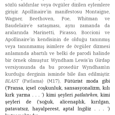
sözlü saldırılar veya övgüler dizilen eylemlere
girişir. Apollinaire’in manifestosu Montaigne,
Wagner, Beethoven, Poe, Whitman ve
Baudelaire’e sataşması, aynı zamanda da
aralarında Marinetti, Picasso, Boccioni ve
Apollinaire’in kendisinin de olduğu tanınmış
veya tanınmamış isimlere de övgüler dizmesi
anlamında abartılı ve belki de parodi halinde
bir örnek olmuştur. Wyndham Lewis’in Girdap
versiyonunda da bu prosedür Wyndham’ın
kurduğu derginin isminde bile ilan edilmiştir.
BLAST
(Patlama) (M17),
Fütürist moda gibi
(‘Fransa, içsel coşkunluk, sansasyonalizm, kılı
kırk yarma . . .
’
) kimi şeyleri
patlatırken
, kimi
şeyleri de (‘soğuk, alicenaplık, kırılgan,
patavatsız, hayalperest, aptal İngiliz . . .
’
)