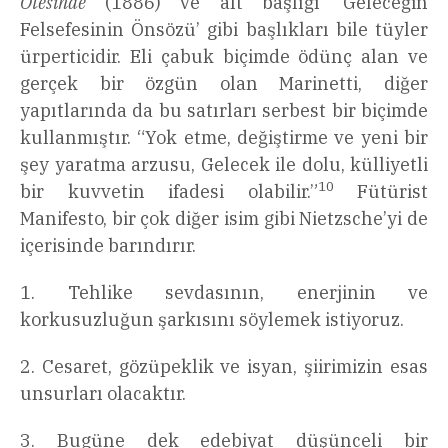
Ötesinde
(1886) ve alt başlığı ‘Geleceğin
Felsefesinin Önsözü’ gibi başlıkları bile tüyler
ürperticidir. Eli çabuk biçimde ödünç alan ve
gerçek bir özgün olan Marinetti, diğer
yapıtlarında da bu satırları serbest bir biçimde
kullanmıştır. “Yok etme, değiştirme ve yeni bir
şey yaratma arzusu, Gelecek ile dolu, külliyetli
10
bir kuvvetin ifadesi olabilir.”
Fütürist
Manifesto, bir çok diğer isim gibi Nietzsche’yi de
içerisinde barındırır.
1. Tehlike sevdasının, enerjinin ve
korkusuzluğun şarkısını söylemek istiyoruz.
2. Cesaret, gözüpeklik ve isyan, şiirimizin esas
unsurları olacaktır.
3. Bugüne dek edebiyat düşünceli bir