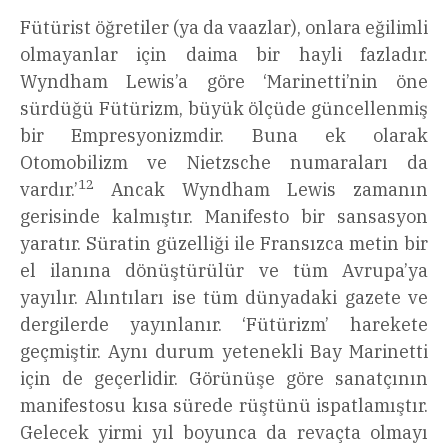
Fütürist öğretiler (ya da vaazlar), onlara eğilimli
olmayanlar için daima bir hayli fazladır.
Wyndham Lewis’a göre ‘Marinetti’nin öne
sürdüğü Fütürizm, büyük ölçüde güncellenmiş
bir Empresyonizmdir. Buna ek olarak
Otomobilizm ve Nietzsche numaraları da
12
vardır.’
Ancak Wyndham Lewis zamanın
gerisinde kalmıştır. Manifesto bir sansasyon
yaratır. Süratin güzelliği ile Fransızca metin bir
el ilanına dönüştürülür ve tüm Avrupa’ya
yayılır. Alıntıları ise tüm dünyadaki gazete ve
dergilerde yayınlanır. ‘Fütürizm’ harekete
geçmiştir. Aynı durum yetenekli Bay Marinetti
için de geçerlidir. Görünüşe göre sanatçının
manifestosu kısa sürede rüştünü ispatlamıştır.
Gelecek yirmi yıl boyunca da revaçta olmayı