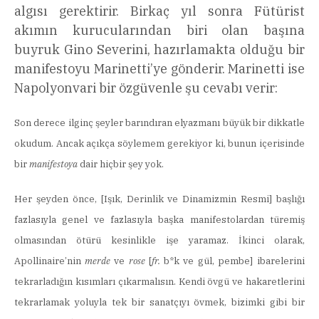
algısı gerektirir. Birkaç yıl sonra Fütürist
akımın kurucularından biri olan başına
buyruk Gino Severini, hazırlamakta olduğu bir
manifestoyu Marinetti’ye gönderir. Marinetti ise
Napolyonvari bir özgüvenle şu cevabı verir:
Son derece ilginç şeyler barındıran elyazmanı büyük bir dikkatle
okudum. Ancak açıkça söylemem gerekiyor ki, bunun içerisinde
bir
manifestoya
dair hiçbir şey yok.
Her şeyden önce, [Işık, Derinlik ve Dinamizmin Resmi] başlığı
fazlasıyla genel ve fazlasıyla başka manifestolardan türemiş
olmasından ötürü kesinlikle işe yaramaz. İkinci olarak,
Apollinaire’nin
merde
ve
rose
[
fr.
b*k ve gül, pembe]
ibarelerini
tekrarladığın kısımları çıkarmalısın. Kendi övgü ve hakaretlerini
tekrarlamak yoluyla tek bir sanatçıyı övmek, bizimki gibi bir