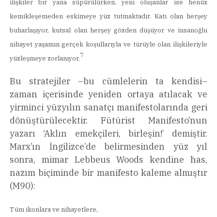
ilişkiler bir yana süpürülürken, yeni oluşanlar ise henüz
kemikleşemeden eskimeye yüz tutmaktadır. Katı olan herşey
buharlaşıyor, kutsal olan herşey gözden düşüyor ve insanoğlu
nihayet yaşamın gerçek koşullarıyla ve türüyle olan ilişkileriyle
7
yüzleşmeye zorlanıyor.
Bu stratejiler –bu cümlelerin ta kendisi–
zaman içerisinde yeniden ortaya atılacak ve
yirminci yüzyılın sanatçı manifestolarında geri
dönüştürülecektir. Fütürist Manifesto’nun
yazarı ‘Aklın emekçileri, birleşin!’ demiştir.
Marx’ın İngilizce’de belirmesinden yüz yıl
sonra, mimar Lebbeus Woods kendine has,
nazım biçiminde bir manifesto kaleme almıştır
(M90):
Tüm ikonlara ve nihayetlere,