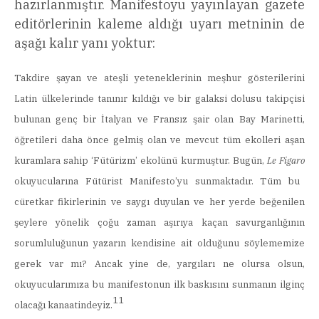
hazırlanmıştır. Manifestoyu yayınlayan gazete
editörlerinin kaleme aldığı uyarı metninin de
aşağı kalır yanı yoktur:
Takdire şayan ve ateşli yeteneklerinin meşhur gösterilerini
Latin ülkelerinde tanınır kıldığı ve bir galaksi dolusu takipçisi
bulunan genç bir İtalyan ve Fransız şair olan Bay Marinetti,
öğretileri daha önce gelmiş olan ve mevcut tüm ekolleri aşan
kuramlara sahip ‘Fütürizm’ ekolünü kurmuştur. Bugün,
Le Figaro
okuyucularına Fütürist Manifesto’yu sunmaktadır. Tüm bu
cüretkar fikirlerinin ve saygı duyulan ve her yerde beğenilen
şeylere yönelik çoğu zaman aşırıya kaçan savurganlığının
sorumluluğunun yazarın kendisine ait olduğunu söylememize
gerek var mı? Ancak yine de, yargıları ne olursa olsun,
okuyucularımıza bu manifestonun ilk baskısını sunmanın ilginç
11
olacağı kanaatindeyiz.