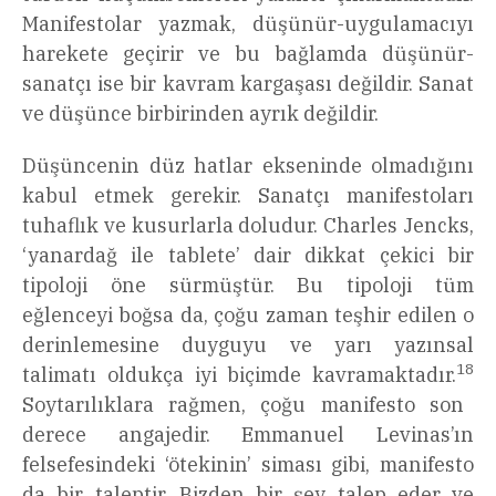
Manifestolar yazmak, düşünür-uygulamacıyı
harekete geçirir ve bu bağlamda düşünür-
sanatçı ise bir kavram kargaşası değildir. Sanat
ve düşünce birbirinden ayrık değildir.
Düşüncenin düz hatlar ekseninde olmadığını
kabul etmek gerekir. Sanatçı manifestoları
tuhaflık ve kusurlarla doludur. Charles Jencks,
‘yanardağ ile tablete’ dair dikkat çekici bir
tipoloji öne sürmüştür. Bu tipoloji tüm
eğlenceyi boğsa da, çoğu zaman teşhir edilen o
derinlemesine duyguyu ve yarı yazınsal
18
talimatı oldukça iyi biçimde kavramaktadır.
Soytarılıklara rağmen, çoğu manifesto son
derece angajedir. Emmanuel Levinas’ın
felsefesindeki ‘ötekinin’ siması gibi, manifesto
da bir taleptir. Bizden bir şey talep eder ve