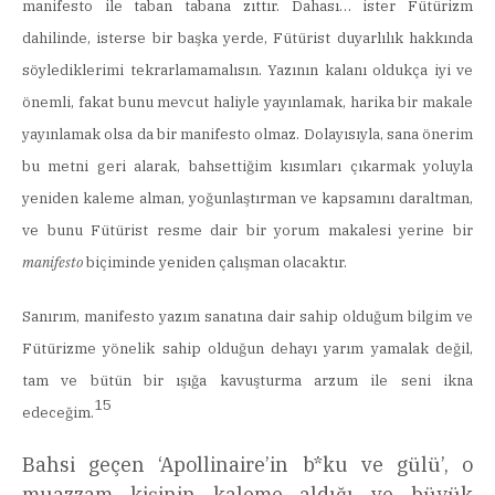
manifesto ile taban tabana zıttır. Dahası… ister Fütürizm
dahilinde, isterse bir başka yerde, Fütürist duyarlılık hakkında
söylediklerimi tekrarlamamalısın. Yazının kalanı oldukça iyi ve
önemli, fakat bunu mevcut haliyle yayınlamak, harika bir makale
yayınlamak olsa da bir manifesto olmaz. Dolayısıyla, sana önerim
bu metni geri alarak, bahsettiğim kısımları çıkarmak yoluyla
yeniden kaleme alman, yoğunlaştırman ve kapsamını daraltman,
ve bunu Fütürist resme dair bir yorum makalesi yerine bir
manifesto
biçiminde yeniden çalışman olacaktır.
Sanırım, manifesto yazım sanatına dair sahip olduğum bilgim ve
Fütürizme yönelik sahip olduğun dehayı yarım yamalak değil,
tam ve bütün bir ışığa kavuşturma arzum ile seni ikna
15
edeceğim.
Bahsi geçen ‘Apollinaire’in b*ku ve gülü’, o
muazzam kişinin kaleme aldığı ve büyük