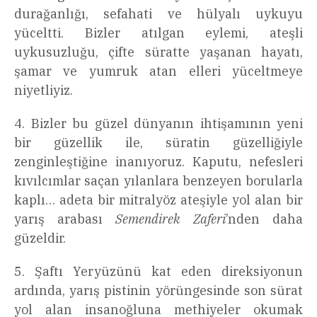
durağanlığı, sefahati ve hülyalı uykuyu
yüceltti. Bizler atılgan eylemi, ateşli
uykusuzluğu, çifte süratte yaşanan hayatı,
şamar ve yumruk atan elleri yüceltmeye
niyetliyiz.
4. Bizler bu güzel dünyanın ihtişamının yeni
bir güzellik ile, süratin güzelliğiyle
zenginleştiğine inanıyoruz. Kaputu, nefesleri
kıvılcımlar saçan yılanlara benzeyen borularla
kaplı… adeta bir mitralyöz ateşiyle yol alan bir
yarış arabası
Semendirek Zaferi
’nden daha
güzeldir.
5. Şaftı Yeryüzünü kat eden direksiyonun
ardında, yarış pistinin yörüngesinde son sürat
yol alan insanoğluna methiyeler okumak