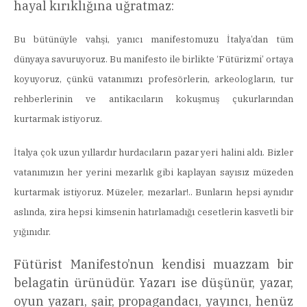
hayal kırıklığına uğratmaz:
Bu bütünüyle vahşi, yanıcı manifestomuzu İtalya’dan tüm
dünyaya savuruyoruz. Bu manifesto ile birlikte ‘Fütürizmi’ ortaya
koyuyoruz, çünkü vatanımızı profesörlerin, arkeologların, tur
rehberlerinin ve antikacıların kokuşmuş çukurlarından
kurtarmak istiyoruz.
İtalya çok uzun yıllardır hurdacıların pazar yeri halini aldı. Bizler
vatanımızın her yerini mezarlık gibi kaplayan sayısız müzeden
kurtarmak istiyoruz. Müzeler, mezarlar!.. Bunların hepsi aynıdır
aslında, zira hepsi kimsenin hatırlamadığı cesetlerin kasvetli bir
yığınıdır.
Fütürist Manifesto’nun kendisi muazzam bir
belagatin ürünüdür. Yazarı ise düşünür, yazar,
oyun yazarı, şair, propagandacı, yayıncı, henüz