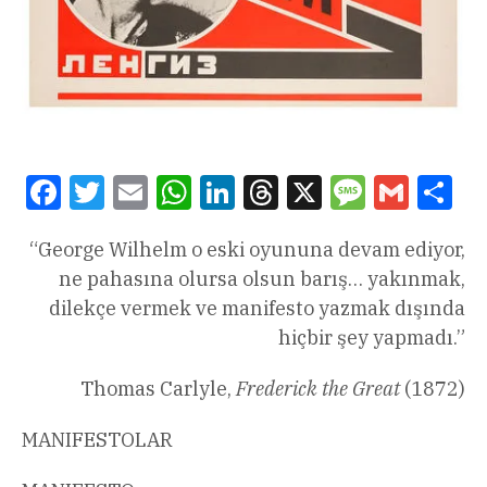
Facebook
Twitter
Email
WhatsApp
LinkedIn
Threads
X
Message
Gmail
Sha
“
George Wilhelm o eski oyununa devam ediyor,
ne pahasına olursa olsun barış… yakınmak,
dilekçe vermek ve manifesto yazmak dışında
hiçbir şey yapmadı.”
Thomas Carlyle,
Frederick the Great
(1872)
MANIFESTOLAR