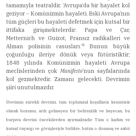
tamamıyla teatraldir. ‘Avrupa’da bir hayalet kol
geziyor – Komünizmin hayaleti. Eski Avrupa’nın
tüm güçleri bu hayaleti defetmek için kutsal bir
ittifaka girişmektelerdir: Papa ve Çar,
Metternich ve Guizot, Fransız radikalleri ve
6
Alman polisinin casusları.’
Bunun büyük
çoğunluğu ileriye dönük veya fütüristiktir;
1848 yılında Komünizmin hayaleti Avrupa
meclislerinden çok
Manifesto
’nun sayfalarında
kol gezmektedir. Zamanı gelecekti. Devrimin
şiiri unutulmazdır.
Üretimin sürekli devrimi, tüm toplumsal koşulların kesintisiz
olarak bozumu, ardı gelmeyen bir belirsizlik ve heyecan, bu
burjuva devrini öncekilerden ayırmaktadır. Tüm o kadim ve
kutsal önyargı ve görüşleriyle birlikte, bütün o donmuş ve sabit