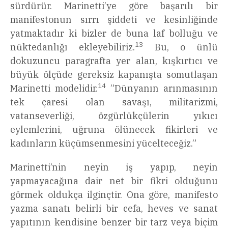
sürdürür. Marinetti’ye göre başarılı bir
manifestonun sırrı şiddeti ve kesinliğinde
yatmaktadır ki bizler de buna laf bolluğu ve
13
nüktedanlığı ekleyebiliriz.
Bu, o ünlü
dokuzuncu paragrafta yer alan, kışkırtıcı ve
büyük ölçüde gereksiz kapanışta somutlaşan
14
Marinetti modelidir.
”Dünyanın arınmasının
tek çaresi olan savaşı, militarizmi,
vatanseverliği, özgürlükçülerin yıkıcı
eylemlerini, uğruna ölünecek fikirleri ve
kadınların küçümsenmesini yücelteceğiz.”
Marinetti’nin neyin iş yapıp, neyin
yapmayacağına dair net bir fikri olduğunu
görmek oldukça ilginçtir. Ona göre, manifesto
yazma sanatı belirli bir cefa, heves ve sanat
yapıtının kendisine benzer bir tarz veya biçim