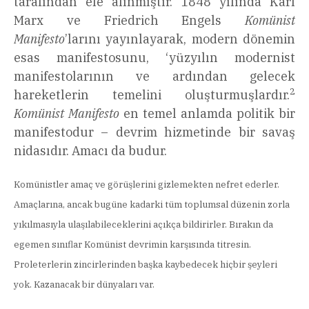
tarafından ele alınmıştır. 1848 yılında Karl
Marx ve Friedrich Engels
Komünist
Manifesto
’larını yayınlayarak, modern dönemin
esas manifestosunu, ‘yüzyılın modernist
manifestolarının ve ardından gelecek
2
hareketlerin temelini oluşturmuşlardır.
Komünist Manifesto
en temel anlamda politik bir
manifestodur – devrim hizmetinde bir savaş
nidasıdır. Amacı da budur.
Komünistler amaç ve görüşlerini gizlemekten nefret ederler.
Amaçlarına, ancak bugüne kadarki tüm toplumsal düzenin zorla
yıkılmasıyla ulaşılabileceklerini açıkça bildirirler. Bırakın da
egemen sınıflar Komünist devrimin karşısında titresin.
Proleterlerin zincirlerinden başka kaybedecek hiçbir şeyleri
yok. Kazanacak bir dünyaları var.