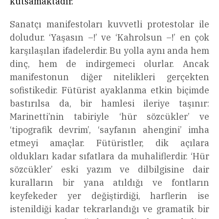
kutsamaktadır.
Sanatçı manifestoları kuvvetli protestolar ile
doludur. ‘Yaşasın –!’ ve ‘Kahrolsun –!’ en çok
karşılaşılan ifadelerdir. Bu yolla aynı anda hem
dinç, hem de indirgemeci olurlar. Ancak
manifestonun diğer nitelikleri gerçekten
sofistikedir. Fütürist ayaklanma etkin biçimde
bastırılsa da, bir hamlesi ileriye taşınır:
Marinetti’nin tabiriyle ‘hür sözcükler’ ve
‘tipografik devrim’, ‘sayfanın ahengini’ imha
etmeyi amaçlar. Fütüristler, dik açılara
oldukları kadar sıfatlara da muhaliflerdir. ‘Hür
sözcükler’ eski yazım ve dilbilgisine dair
kuralların bir yana atıldığı ve fontların
keyfekeder yer değiştirdiği, harflerin ise
istenildiği kadar tekrarlandığı ve gramatik bir