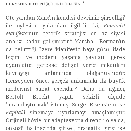
3
DÜNYANIN BÜTÜN İŞÇİLERİ BİRLEŞİN
Öte yandan Marx’ın kendisi ‘devrimin şiirselliği’
ile öylesine yakından ilgilidir ki,
Komünist
Manifesto
’nun retorik stratejisi en az siyasi
4
analizi kadar gelişmiştir.
Marshall Berman’ın
da belirttiği üzere ‘Manifesto hayalgücü, ifade
biçimi ve modern yaşama yayılan, gerek
aydınlatıcı gerekse dehşet verici imkanları
kavrayışı anlamında olağanüstüdür.
Herşeyden önce, gerçek anlamdaki ilk büyük
5
modernist sanat eseridir.’
Daha da ilginci,
Bertolt Brecht yapıtı sekizli ölçüde
‘nazımlaştırmak’ istemiş, Sergei Eisenstein ise
Kapital
’i sinemaya uyarlamayı amaçlamıştır.
Orijinali böyle bir adaptasyona dirençli olsa da,
önsözü halihazırda şiirsel, dramatik girişi ise