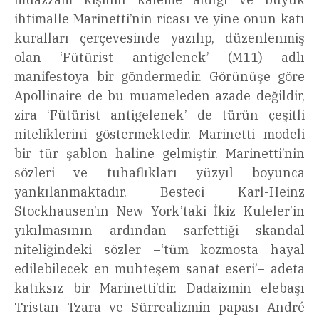
ihtimalle Marinetti’nin ricası ve yine onun katı
kuralları çerçevesinde yazılıp, düzenlenmiş
olan ‘Fütürist antigelenek’ (M11) adlı
manifestoya bir göndermedir. Görünüşe göre
Apollinaire de bu muameleden azade değildir,
zira ‘Fütürist antigelenek’ de türün çeşitli
niteliklerini göstermektedir. Marinetti modeli
bir tür şablon haline gelmiştir. Marinetti’nin
sözleri ve tuhaflıkları yüzyıl boyunca
yankılanmaktadır. Besteci Karl-Heinz
Stockhausen’ın New York’taki İkiz Kuleler’in
yıkılmasının ardından sarfettiği skandal
niteliğindeki sözler –‘tüm kozmosta hayal
edilebilecek en muhteşem sanat eseri’– adeta
katıksız bir Marinetti’dir. Dadaizmin elebaşı
Tristan Tzara ve Sürrealizmin papası André