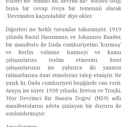
sözleri ise ‘Mimari mi, devrim mi?’ sorusu olup,
buna bir cevap (veya bir temenni) olarak
,’Devrimden kaçınılabilir’ diye ekler.
Diğerleri ise farklı tutumlar takınmıştır. 1919
yılında Raoul Hausmann ve Johannes Baader,
bir manifesto ile Dada cumhuriyetini ‘kurmuş’
ve Berlin valisine hazineyi ve kamu
çalışanlarını teslim etmesini, kent
çalışanlarının ise yalnızca iki yazarın
talimatlarına itaat etmelerini talep etmiştir. Ne
yazık ki, Dada cumhuriyeti beşiğinde can verir.
Arayış ise sürer. 1938 yılında, Breton ve Troçki,
‘Hür Devrimci Bir Sanata Doğru’ (M59) adlı
manifestolarını adeta çınlayan bir duyuru ile
sonlandırmıştır:
Amaçlarımız: