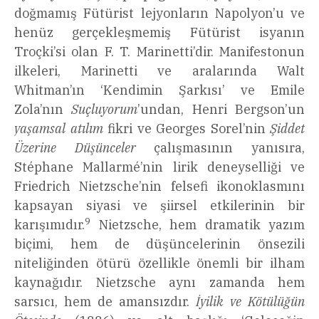
doğmamış Fütürist lejyonların Napolyon’u ve
henüz gerçekleşmemiş Fütürist isyanın
Troçki’si olan F. T. Marinetti’dir. Manifestonun
ilkeleri, Marinetti ve aralarında Walt
Whitman’ın ‘Kendimin Şarkısı’ ve Emile
Zola’nın
Suçluyorum
’undan, Henri Bergson’un
yaşamsal atılım
fikri ve Georges Sorel’nin
Şiddet
Üzerine Düşünceler
çalışmasının yanısıra,
Stéphane Mallarmé’nin lirik deneyselliği ve
Friedrich Nietzsche’nin felsefi ikonoklasmını
kapsayan siyasi ve şiirsel etkilerinin bir
9
karışımıdır.
Nietzsche, hem dramatik yazım
biçimi, hem de düşüncelerinin önsezili
niteliğinden ötürü özellikle önemli bir ilham
kaynağıdır. Nietzsche aynı zamanda hem
sarsıcı, hem de amansızdır.
İyilik ve Kötülüğün