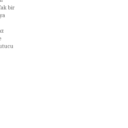
fak bir
eya
az
e
kutucu