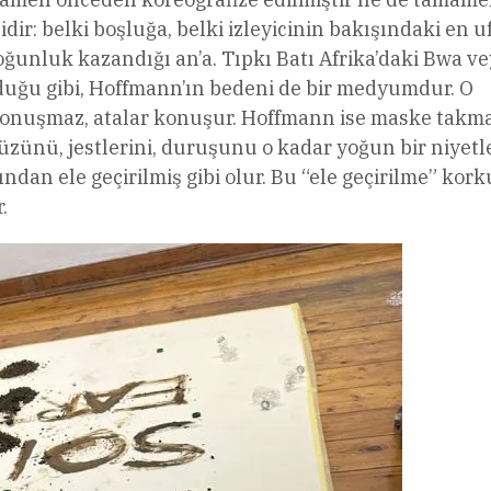
dir: belki boşluğa, belki izleyicinin bakışındaki en u
yoğunluk kazandığı an’a. Tıpkı Batı Afrika’daki Bwa v
duğu gibi, Hoffmann’ın bedeni de bir medyumdur. O
i konuşmaz, atalar konuşur. Hoffmann ise maske takm
üzünü, jestlerini, duruşunu o kadar yoğun bir niyetl
ından ele geçirilmiş gibi olur. Bu “ele geçirilme” kor
.