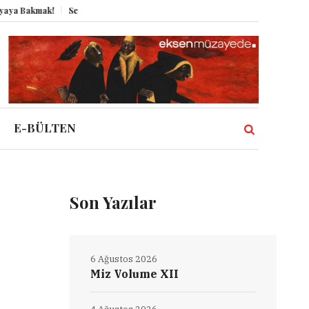
k!
Semboller Sanık Sandalyesinde: Epstein vakası kadim tanrıları nasıl 
E-BÜLTEN
Son Yazılar
6 Ağustos 2026
Miz Volume XII