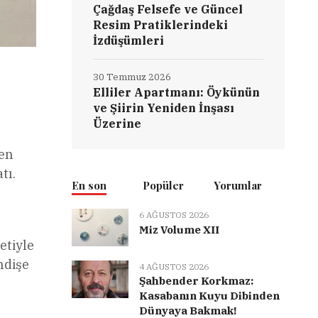
Çağdaş Felsefe ve Güncel
Resim Pratiklerindeki
İzdüşümleri
30 Temmuz 2026
Elliler Apartmanı: Öykünün
ve Şiirin Yeniden İnşası
Üzerine
ken
tı.
En son
Popüler
Yorumlar
6 AĞUSTOS 2026
Miz Volume XII
etiyle
ndişe
4 AĞUSTOS 2026
Şahbender Korkmaz:
Kasabanın Kuyu Dibinden
Dünyaya Bakmak!