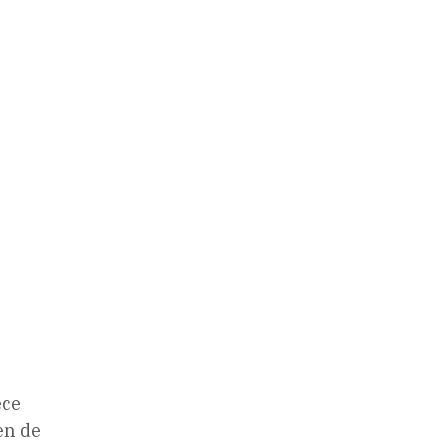
ece
en de