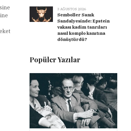
sine
3 AĞUSTOS 2026
Semboller Sanık
çine
Sandalyesinde: Epstein
vakası kadim tanrıları
reket
nasıl komplo kanıtına
dönüştürdü?
Popüler Yazılar