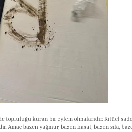
ği de topluluğu kuran bir eylem olmalarıdır. Ritüel sad
idir. Amaç bazen yağmur, bazen hasat, bazen şifa, baz