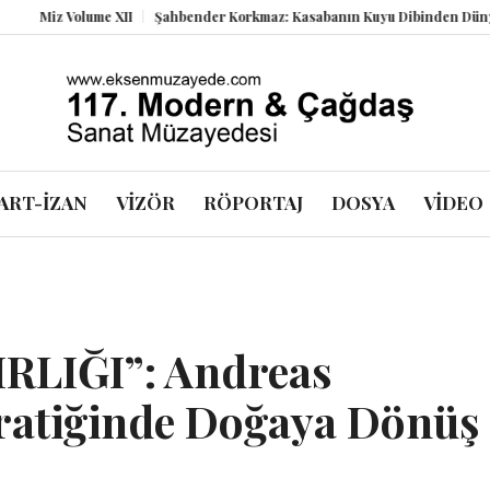
olume XII
Şahbender Korkmaz: Kasabanın Kuyu Dibinden Dünyaya Bakma
ART-İZAN
VİZÖR
RÖPORTAJ
DOSYA
VİDEO
RLIĞI”: Andreas
ratiğinde Doğaya Dönüş