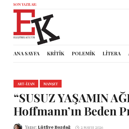
SON YAZILAR:
Miz V
ANA SAYFA
KRİTİK
POLEMİK
LİTERA
ART-IZAN
MANŞET
“SUSUZ YAŞAMIN AĞI
Hoffmann’ın Beden P
Lütfiye Bozdağ
Yazar:
2 MAYIS 2026