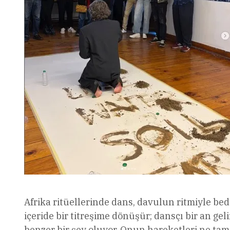
Afrika ritüellerinde dans, davulun ritmiyle bed
içeride bir titreşime dönüşür; dansçı bir an ge
benzer bir şey oluyor. Onun hareketleri ne t