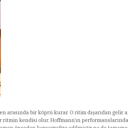
en arasında bir köprü kurar. O ritim dışarıdan gelir 
lir ritmin kendisi olur. Hoffmann’ın performanslarınd
amamen önceden koreografize edilmiştir ne de tamam