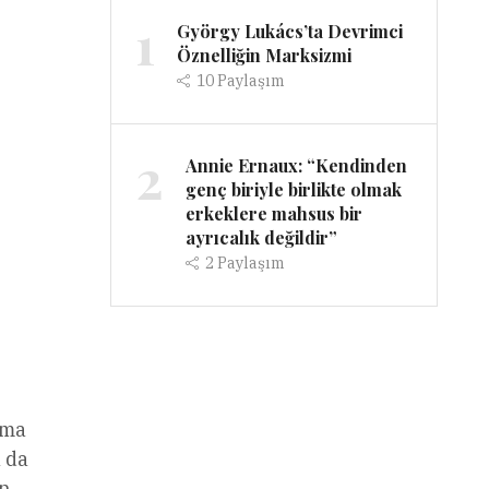
1
György Lukács’ta Devrimci
Öznelliğin Marksizmi
10
Paylaşım
2
Annie Ernaux: “Kendinden
genç biriyle birlikte olmak
erkeklere mahsus bir
ayrıcalık değildir”
2
Paylaşım
ama
a da
en