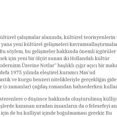
l
Share
ltürel çalışmalar alanında, kültürel teorisyenlerin
ana yeni kültürel gelişmeleri kavramsallaştırmalar
ı. Bu söylem, bu gelişmeler hakkında önemli içgörüler
k için yeni bir ölçüt sunan iki Hollandalı kültür
dernizm Üzerine Notlar” başlıklı çığır açıcı bir mak
 defa 1975 yılında eleştirel kuramcı Mas’ud
stik ve kurgu benzeri nitelikleriyle gerçekliğin gid
ür (o zamanlar) çağdaş romandan bahsederken kullan
gösterenlere o düşünce hakkında oluşturulmuş külliy
 işlerde kazanan sıradan insanların da o felesefeyi a
 için de bu kulliyat içinde boğulmaması gerekir. Bu