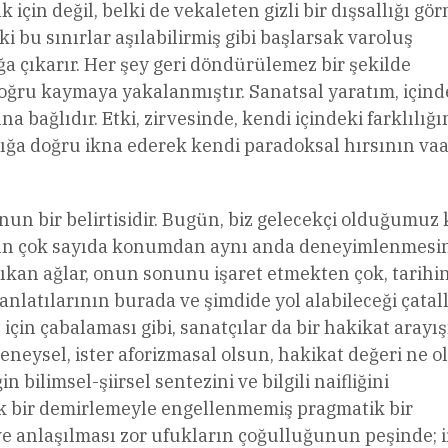
çin değil, belki de vekaleten gizli bir dışsallığı gö
ki bu sınırlar aşılabilirmiş gibi başlarsak varoluş
ğa çıkarır. Her şey geri döndürülemez bir şekilde
u kaymaya yakalanmıştır. Sanatsal yaratım, içind
a bağlıdır. Etki, zirvesinde, kendi içindeki farklılığı
arlığa doğru ikna ederek kendi paradoksal hırsının vaa
un bir belirtisidir. Bugün, biz gelecekçi olduğumuz
yların çok sayıda konumdan aynı anda deneyimlenmesin
ıkan ağlar, onun sonunu işaret etmekten çok, tarihi
nlatılarının burada ve şimdide yol alabileceği çatall
et için çabalaması gibi, sanatçılar da bir hakikat arayı
 deneysel, ister aforizmasal olsun, hakikat değeri ne o
n bilimsel-şiirsel sentezini ve bilgili naifliğini
ik bir demirlemeyle engellenmemiş pragmatik bir
 anlaşılması zor ufukların çoğulluğunun peşinde; i