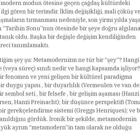
stmodern modun ötesine geçen çağdaş kültürdeki
ilgi gören bir terimdir. İklim değişikliği, mali çöküş v
ışmaların tırmanması nedeniyle, son yirmi yılda ya
n “Tarihin Sonu”nun ötesinde bir şeye doğru algılana
tanık oldu. Başka bir değişle değişim kendiliğinden
üreci tanımlamaktı.
iğim şey şu: Metamodernizm ne tür bir “şey”? Hangi
(veya süreç) sınıfı nedir ve hangi kapsamda işliyor?
ir fenomen ve yeni gelişen bir kültürel paradigma
ir duygu yapısı , bir duyarlılık (Vermeulen ve van d
 sembol seti , bir felsefe , bir gelişim aşaması (Hanzi
rsen, Hanzi Freinacht); bir düşünce perspektifi (Tom
bir gerekçelendirme sistemi (Greggs Henriques); ve b
anıldığını gördük. İronik bir şekilde, metamodernin
üyük ayrım “metamodern”in tam olarak ne olduğu