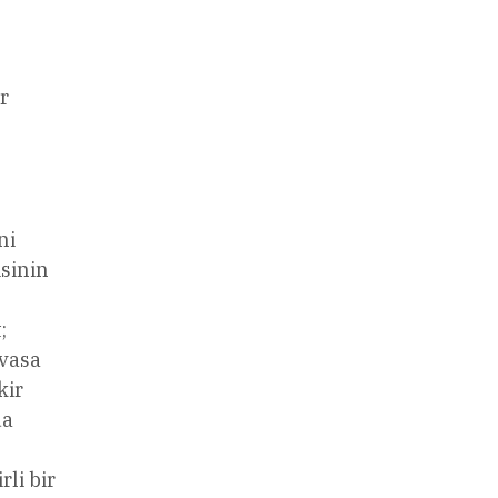
r
ni
isinin
;
evasa
kir
da
rli bir