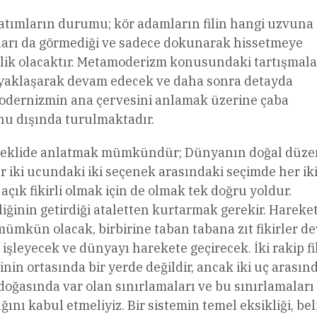
tımların durumu; kör adamların filin hangi uzvuna
ları da görmediği ve sadece dokunarak hissetmeye
elik olacaktır. Metamoderizm konusundaki tartışmala
e yaklaşarak devam edecek ve daha sonra detayda
modernizmin ana çervesini anlamak üzerine çaba
konu dışında turulmaktadır.
 şeklide anlatmak mümkündür; Dünyanın doğal düze
r iki ucundaki iki seçenek arasındaki seçimde her ik
çık fikirli olmak için de olmak tek doğru yoldur.
iğinin getirdiği ataletten kurtarmak gerekir. Hareket
mkün olacak, birbirine taban tabana zıt fikirler d
 işleyecek ve dünyayı harekete geçirecek. İki rakip fi
sinin ortasında bir yerde değildir, ancak iki uç arasın
doğasında var olan sınırlamaları ve bu sınırlamaları
nı kabul etmeliyiz. Bir sistemin temel eksikliği, beli