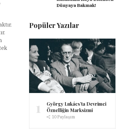
e
Dünyaya Bakmak!
Popüler Yazılar
ktır.
ır.
n
tek
1
György Lukács’ta Devrimci
Öznelliğin Marksizmi
10
Paylaşım