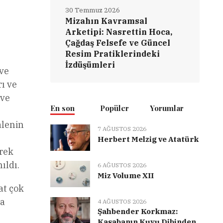
30 Temmuz 2026
Mizahın Kavramsal
Arketipi: Nasrettin Hoca,
Çağdaş Felsefe ve Güncel
Resim Pratiklerindeki
İzdüşümleri
 ve
ı ve
 ve
En son
Popüler
Yorumlar
alenin
7 AĞUSTOS 2026
Herbert Melzig ve Atatürk
erek
ıldı.
6 AĞUSTOS 2026
Miz Volume XII
at çok
na
4 AĞUSTOS 2026
Şahbender Korkmaz:
Kasabanın Kuyu Dibinden