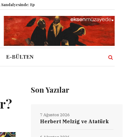
inde: Epstein vakası kadim tanrıları nasıl komplo kanıtına dönüştürdü?
D
E-BÜLTEN
Son Yazılar
ır?
7 Ağustos 2026
Herbert Melzig ve Atatürk