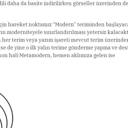
i daha da basite indirilirken görseller üzerinden d
çin hareket noktamız “Modern” teriminden başlayaca
ın moderniteyele sınırlandırılması yetersiz kalacakt
n her terim veya yazım işareti mevcut terim üzerinde
etse de yine o ilk yalın terime gönderme yapma ve des
, son hali Metamodern, hemen aklımıza gelen ise