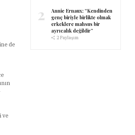
2
Annie Ernaux: “Kendinden
genç biriyle birlikte olmak
erkeklere mahsus bir
ayrıcalık değildir”
2
Paylaşım
line de
ce
ının
-
i ve