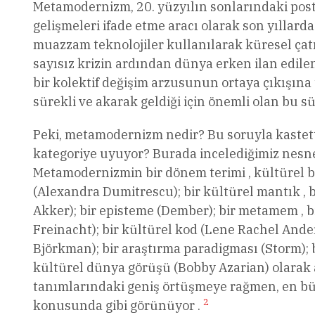
Metamodernizm, 20. yüzyılın sonlarındaki po
gelişmeleri ifade etme aracı olarak son yıllarda 
muazzam teknolojiler kullanılarak küresel çat
sayısız krizin ardından dünya erken ilan edile
bir kolektif değişim arzusunun ortaya çıkışına 
sürekli ve akarak geldiği için önemli olan bu s
Peki, metamodernizm nedir? Bu soruyla kastett
kategoriye uyuyor? Burada incelediğimiz nesne 
Metamodernizmin bir dönem terimi , kültürel b
(Alexandra Dumitrescu); bir kültürel mantık , b
Akker); bir episteme (Dember); bir metamem , bir
Freinacht); bir kültürel kod (Lene Rachel Ande
Björkman); bir araştırma paradigması (Storm); 
kültürel dünya görüşü (Bobby Azarian) olarak 
tanımlarındaki geniş örtüşmeye rağmen, en b
2
konusunda gibi görünüyor .