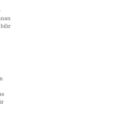
e
şanan
bilir
en
as
ir