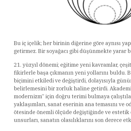
Bu iç içelik; her birinin diğerine göre aynısı y
getirmez. Bir soyağacı gibi düşünmekte yarar 
21. yüzyıl dönemi; eğitime yeni kavramlar, çeşitl
fikirlerle başa çıkmanın yeni yollarını buldu. B
biçimini etkiledi ve değiştirdi, dolayısıyla g
belirlemesini bir zorluk haline getirdi. Akad
modernizm” için doğru terimi bulmaya çalıştılar.
yaklaşımları, sanat eserinin ana temasını ve o
ötesinde önemli ölçüde değiştiğinde ve estetik
unsurları, sanatın olasılıklarını son derece etki