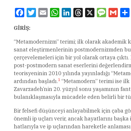
Facebook
Twitter
Email
WhatsApp
LinkedIn
Threads
X
Message
Gmai
GİRİŞ:
“Metamodernizm” terimi; ilk olarak akademik kü
sanat eleştirmenlerinin postmodernizmden bu y
çerçevelemeleri için bir yol olarak ortaya çıkt
post-postmodern sanat eserlerini değerlendirme
teorisyeninin 2010 yılında yayınladığı “Metamo
1
ardından başladı.
“Metamodern” terimi ise ilk
Zavarzadeh’nin 20. yüzyıl sonu yaşamının fanta
bulanıklaşmasıyla mücadele eden belirli bir t
Bir felsefi düşünceyi anlayabilmek için çaba 
önemli ip uçları verir, ancak hayatlarını başka
hatlarıyla ve ip uçlarından hareketle anlaması