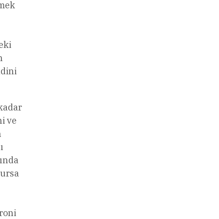
rmek
eki
n
dini
 kadar
i ve
n
ı
şında
lursa
roni