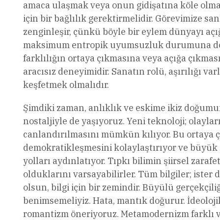
amaca ulaşmak veya onun gidişatına köle olmak i
için bir bağlılık gerektirmelidir. Görevimize san
zenginleşir, çünkü böyle bir eylem dünyayı açı
maksimum entropik uyumsuzluk durumuna doğr
farklılığın ortaya çıkmasına veya açığa çıkmasın
aracısız deneyimidir. Sanatın rolü, aşırılığı v
keşfetmek olmalıdır.
Şimdiki zaman, anlıklık ve eskime ikiz doğumun
nostaljiyle de yaşıyoruz. Yeni teknoloji; ola
canlandırılmasını mümkün kılıyor. Bu ortaya ç
demokratikleşmesini kolaylaştırıyor ve büyük a
yolları aydınlatıyor. Tıpkı bilimin şiirsel zaraf
olduklarını varsayabilirler. Tüm bilgiler; ister
olsun, bilgi için bir zemindir. Büyülü gerçekçiliği
benimsemeliyiz. Hata, mantık doğurur. İdeoloj
romantizm öneriyoruz. Metamodernizm farklı ve