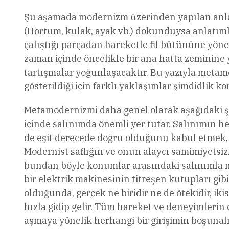
Şu aşamada modernizm üzerinden yapılan anla
(Hortum, kulak, ayak vb.) dokunduysa anlatım
çalıştığı parçadan hareketle fil bütününe yön
zaman içinde öncelikle bir ana hatta zeminin
tartışmalar yoğunlaşacaktır. Bu yazıyla meta
gösterildiği için farklı yaklaşımlar şimdidlik 
Metamodernizmi daha genel olarak aşağıdaki
içinde salınımda önemli yer tutar. Salınımın he
de eşit derecede doğru olduğunu kabul etmek, a
Modernist saflığın ve onun alaycı samimiyetsizl
bundan böyle konumlar arasındaki salınımla mü
bir elektrik makinesinin titreşen kutupları gibi
olduğunda, gerçek ne biridir ne de ötekidir, iki
hızla gidip gelir. Tüm hareket ve deneyimlerin 
aşmaya yönelik herhangi bir girişimin boşunalığı