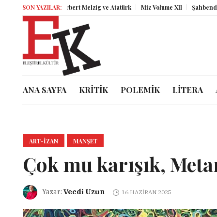
SON YAZILAR:
Herbert Melzig ve Atatürk
Miz Volume XII
Şahbender Korkmaz
ANA SAYFA
KRİTİK
POLEMİK
LİTERA
ART-IZAN
MANŞET
Çok mu karışık, Meta
Vecdi Uzun
Yazar:
16 HAZIRAN 2025