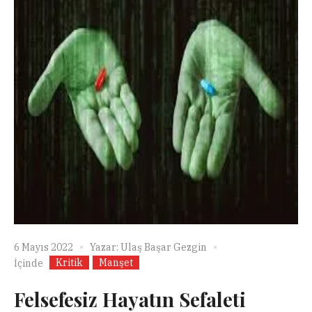
6 Mayıs 2022
Yazar:
Ulaş Başar Gezgin
Kritik
Manşet
İçinde
Felsefesiz Hayatın Sefaleti