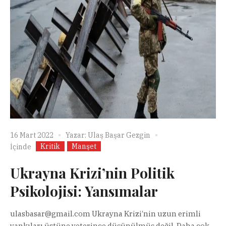
16 Mart 2022
Yazar:
Ulaş Başar Gezgin
Kritik
Manşet
İçinde
Ukrayna Krizi’nin Politik
Psikolojisi: Yansımalar
ulasbasar@gmail.com
Ukrayna Krizi’nin uzun erimli
yankıları üstüne yeterince düşünülmüş değil. Daha çok,