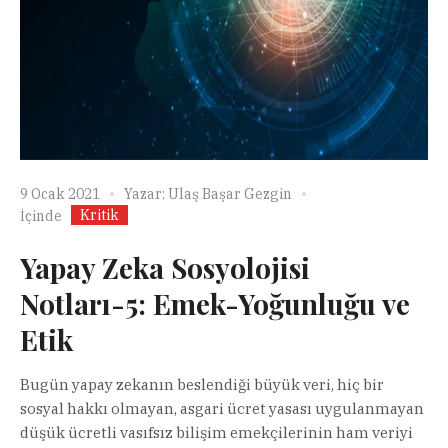
9 Ocak 2021
Yazar:
Ulaş Başar Gezgin
Kritik
İçinde
Yapay Zeka Sosyolojisi
Notları-5: Emek-Yoğunluğu ve
Etik
Bugün yapay zekanın beslendiği büyük veri, hiç bir
sosyal hakkı olmayan, asgari ücret yasası uygulanmayan
düşük ücretli vasıfsız bilişim emekçilerinin ham veriyi