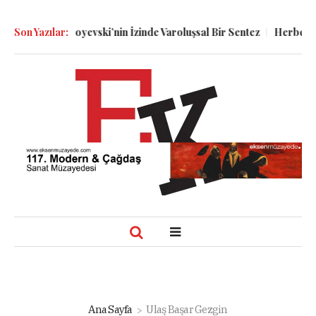
oyevski’nin İzinde Varoluşsal Bir Sentez
Son Yazılar:
Herbert Melzig ve Atatü
Ana Sayfa
Ulaş Başar Gezgin