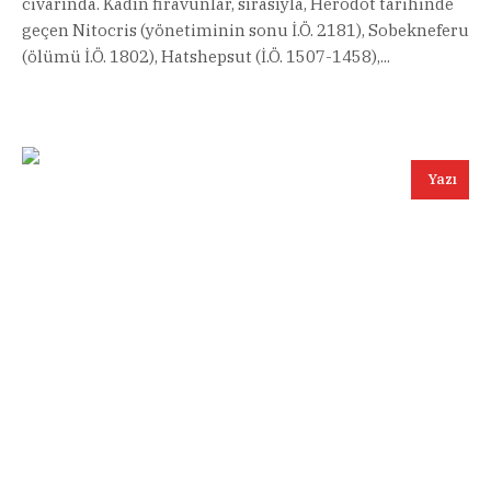
civarında. Kadın firavunlar, sırasıyla, Herodot tarihinde
geçen Nitocris (yönetiminin sonu İ.Ö. 2181), Sobekneferu
(ölümü İ.Ö. 1802), Hatshepsut (İ.Ö. 1507-1458),...
Yazı