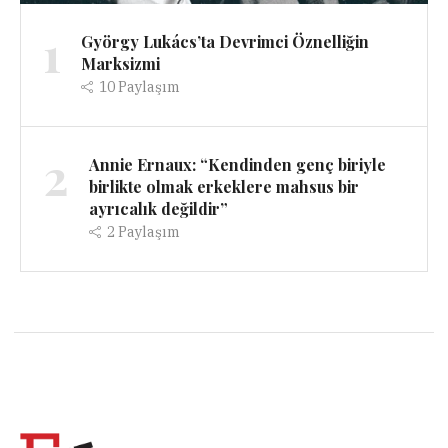
1
György Lukács’ta Devrimci Öznelliğin
Marksizmi
10
Paylaşım
2
Annie Ernaux: “Kendinden genç biriyle
birlikte olmak erkeklere mahsus bir
ayrıcalık değildir”
2
Paylaşım