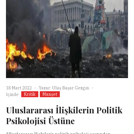
18 Mart 2022
Yazar:
Ulaş Başar Gezgin
Kritik
Manşet
İçinde
Uluslararası İlişkilerin Politik
Psikolojisi Üstüne