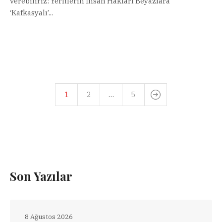
verebiliriz: Yerlilerin İnsan Hakları Beyazlara
‘Kafkasyalı’...
1
2
…
5
Son Yazılar
8 Ağustos 2026