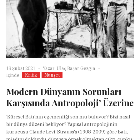
13 Şubat 2021
Yazar:
Ulaş Başar Gezgin
Kritik
Manşet
İçinde
Modern Dünyanın Sorunları
Karşısında Antropoloji’ Üzerine
‘Küresel Batı’nın egemenliği son mu buluyor? Bizi nasıl
bir dünya düzeni bekliyor? Yapısal antropolojinin
kurucusu Claude Levi-Strauss’a (1908-2009) göre Batı,
miadını doldurdu, dünyaya örnek olmaktan çıktı, çünkü