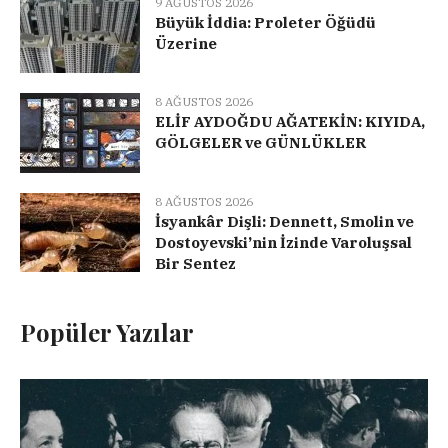
9 AĞUSTOS 2026
Büyük İddia: Proleter Öğüdü
Üzerine
8 AĞUSTOS 2026
ELİF AYDOĞDU AĞATEKİN: KIYIDA,
GÖLGELER ve GÜNLÜKLER
8 AĞUSTOS 2026
İsyankâr Dişli: Dennett, Smolin ve
Dostoyevski’nin İzinde Varoluşsal
Bir Sentez
Popüler Yazılar