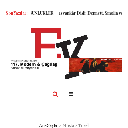
ÖLGELER ve GÜNLÜKLER
Son Yazılar:
İsyankâr Dişli: Dennett, Smolin ve Dosto
Ana Sayfa
Mustafa Tüzel