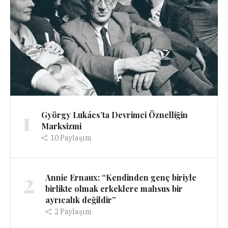
1
György Lukács’ta Devrimci Öznelliğin
Marksizmi
10
Paylaşım
2
Annie Ernaux: “Kendinden genç biriyle
birlikte olmak erkeklere mahsus bir
ayrıcalık değildir”
2
Paylaşım