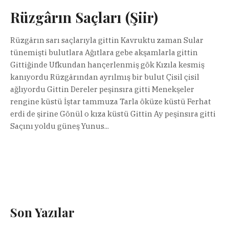
Rüzgârın Saçları (Şiir)
Rüzgârın sarı saçlarıyla gittin Kavruktu zaman Sular
tünemişti bulutlara Ağıtlara gebe akşamlarla gittin
Gittiğinde Ufkundan hançerlenmiş gök Kızıla kesmiş
kanıyordu Rüzgârından ayrılmış bir bulut Çisil çisil
ağlıyordu Gittin Dereler peşinsıra gitti Menekşeler
rengine küstü İştar tammuza Tarla öküze küstü Ferhat
erdi de şirine Gönül o kıza küstü Gittin Ay peşinsıra gitti
Saçını yoldu güneş Yunus...
Son Yazılar