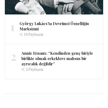
1
György Lukács’ta Devrimci Öznelliğin
Marksizmi
10
Paylaşım
2
Annie Ernaux: “Kendinden genç biriyle
birlikte olmak erkeklere mahsus bir
ayrıcalık değildir”
2
Paylaşım