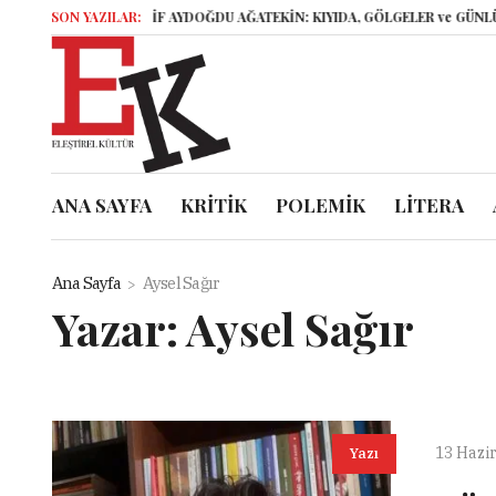
SON YAZILAR:
ELİF AYDOĞDU AĞATEKİN: KIYIDA, GÖLGELER ve GÜNLÜKLER
ANA SAYFA
KRİTİK
POLEMİK
LİTERA
Ana Sayfa
Aysel Sağır
Yazar:
Aysel Sağır
13 Hazi
Yazı