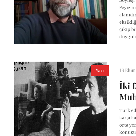
Söyleşi 
Feyiz’in
alanıdı
eksikli
çıkıp b
duygula
13 Ekim
Yazı
İki 
Muh
Türk ed
karşı ka
orta ye
konusu 