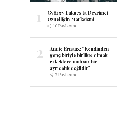
1
György Lukács’ta Devrimci
Öznelliğin Marksizmi
10
Paylaşım
2
Annie Ernaux: “Kendinden
genç biriyle birlikte olmak
erkeklere mahsus bir
ayrıcalık değildir”
2
Paylaşım