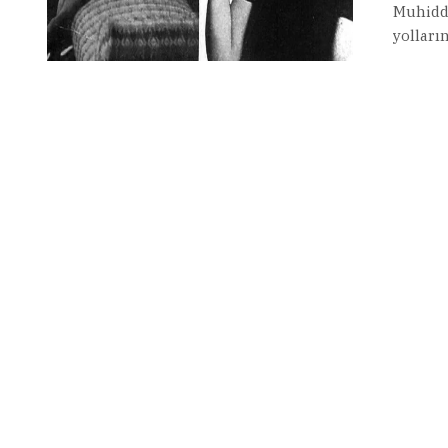
Muhiddi
yolların