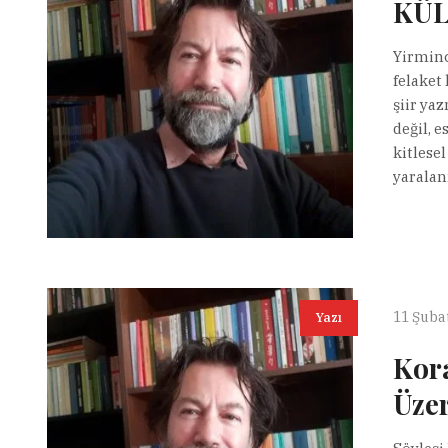
KÜL
Yirminc
felaket
şiir ya
değil, 
kitlese
yaralanm
11 Şuba
Yazı
Kora
Üzer