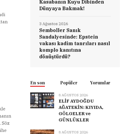
Kasabanın Kuyu Dibinden
Dünyaya Bakmak!
ndi
ktan
3 Ağustos 2026
Semboller Sanık
Sandalyesinde: Epstein
vakası kadim tanrıları nasıl
komplo kanıtına
dönüştürdü?
En son
Popüler
Yorumlar
8 AĞUSTOS 2026
ELİF AYDOĞDU
AĞATEKİN: KIYIDA,
kle
GÖLGELER ve
şmanın
GÜNLÜKLER
. Söz
ihe
8 AĞUSTOS 2026