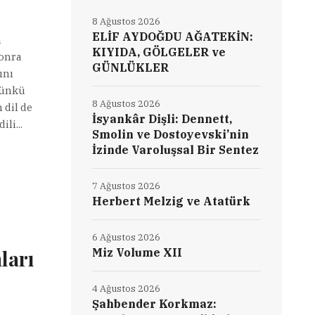
8 Ağustos 2026
ELİF AYDOĞDU AĞATEKİN:
n
KIYIDA, GÖLGELER ve
sonra
GÜNLÜKLER
ını
 Çünkü
8 Ağustos 2026
 dil de
İsyankâr Dişli: Dennett,
li...
Smolin ve Dostoyevski’nin
İzinde Varoluşsal Bir Sentez
7 Ağustos 2026
Herbert Melzig ve Atatürk
6 Ağustos 2026
ları
Miz Volume XII
4 Ağustos 2026
Şahbender Korkmaz: