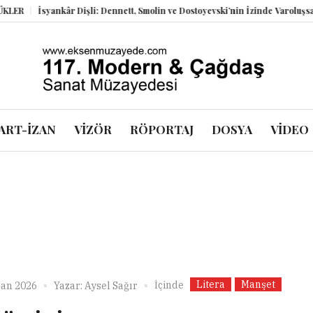
İsyankâr Dişli: Dennett, Smolin ve Dostoyevski’nin İzinde Varoluşsal Bir 
ART-İZAN
VİZÖR
RÖPORTAJ
DOSYA
VİDEO
Litera
Manşet
İçinde
ran 2026
Yazar:
Aysel Sağır