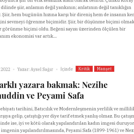
boyunca şiir bir etik sessizlik alanı olarak belirdi. Çünkü Koray
 dilinde şiir, anlamın değil yankının; anlatının değil tanıklığın
r. Şiir, hem bugünün hızına karşı bir direniş hem de insanın ke
ğini sevmeyi öğrenme biçimidir. Şiir, bir düşünme biçimi olma
ir görünme biçimi oldu. Beğeni sayısı üzerinden ölçülen bir
nım ekonomisi var artık....
Kritik
Manşet
İçinde
 2022
Yazar:
Aysel Sağır
farklı yazara bakmak: Nezihe
uddin ve Peyami Safa
ebiyatı tarihini, Batıcılık ve Modernleşmenin yerlilik ve millili
rşıya gelip, çatıştığı yer diye tarif etmek yanlış olmaz. Bu çatı
rinde ise, iyi ve kötü olarak yapılandırılan kadın imgesi duruyor
imgenin yapılandırılmasında, Peyami Safa (1899-1961) ve Nez