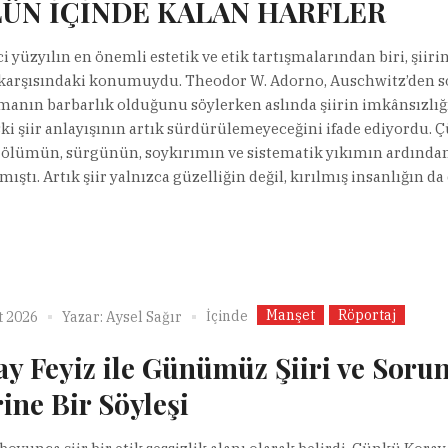
ÜN İÇİNDE KALAN HARFLER
i yüzyılın en önemli estetik ve etik tartışmalarından biri, şiiri
 karşısındaki konumuydu. Theodor W. Adorno, Auschwitz’den 
zmanın barbarlık olduğunu söylerken aslında şiirin imkânsızlığ
eski şiir anlayışının artık sürdürülemeyeceğini ifade ediyordu.
l ölümün, sürgünün, soykırımın ve sistematik yıkımın ardından
ıştı. Artık şiir yalnızca güzelliğin değil, kırılmış insanlığın da di
Manşet
Röportaj
İçinde
t 2026
Yazar:
Aysel Sağır
y Feyiz ile Günümüz Şiiri ve Sorun
ine Bir Söyleşi