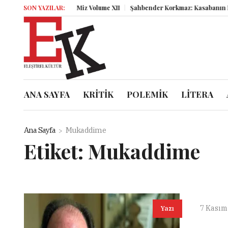
SON YAZILAR:
Miz Volume XII
Şahbender Korkmaz: Kasabanın Kuyu 
ANA SAYFA
KRİTİK
POLEMİK
LİTERA
Ana Sayfa
Mukaddime
Etiket:
Mukaddime
7 Kasım
Yazı