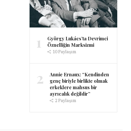
1
György Lukács’ta Devrimci
Öznelliğin Marksizmi
10
Paylaşım
2
Annie Ernaux: “Kendinden
genç biriyle birlikte olmak
erkeklere mahsus bir
ayrıcalık değildir”
2
Paylaşım