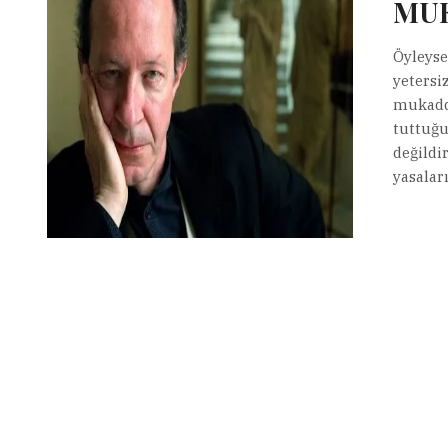
MUK
Öyleyse 
yetersi
mukaddi
tuttuğu
değildi
yasalar