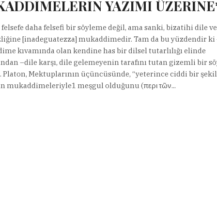
ADDİMELERİN YAZIMI ÜZERİNE
felsefe daha felsefi bir söyleme değil, ama sanki, bizatihi dile 
zliğine [inadeguatezza] mukaddimedir. Tam da bu yüzdendir ki
me kıvamında olan kendine has bir dilsel tutarlılığı elinde
ndan –dile karşı, dile gelemeyenin tarafını tutan gizemli bir s
r. Platon, Mektuplarının üçüncüsünde, “yeterince ciddi bir şeki
ın mukaddimeleriyle1 meşgul olduğunu (περι τῶν...