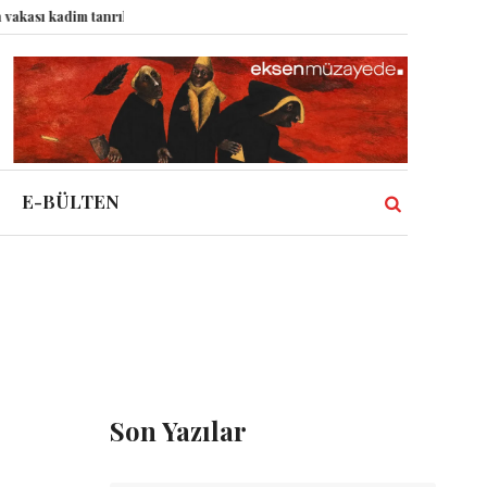
ı kadim tanrıları nasıl komplo kanıtına dönüştürdü?
Dünyadaki Bütün Rest
E-BÜLTEN
Son Yazılar