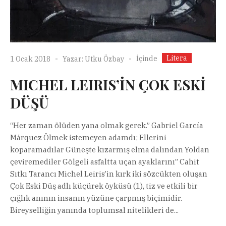
Litera
İçinde
1 Ocak 2018
Yazar:
Utku Özbay
MICHEL LEIRIS’İN ÇOK ESKİ
DÜŞÜ
“Her zaman ölüden yana olmak gerek.” Gabriel García
Márquez Ölmek istemeyen adamdı; Ellerini
koparamadılar Güneşte kızarmış elma dalından Yoldan
çeviremediler Gölgeli asfaltta uçan ayaklarını” Cahit
Sıtkı Tarancı Michel Leiris’in kırk iki sözcükten oluşan
Çok Eski Düş adlı küçürek öyküsü (1), tiz ve etkili bir
çığlık anının insanın yüzüne çarpmış biçimidir.
Bireyselliğin yanında toplumsal nitelikleri de...