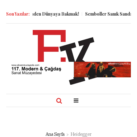
n Kuyu Dibinden Dünyaya Bakmak!
Son Yazılar:
Semboller Sanık Sandalyesind
Ana Sayfa
Heidegger