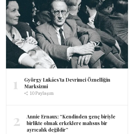
1
György Lukács’ta Devrimci Öznelliğin
Marksizmi
10
Paylaşım
2
Annie Ernaux: “Kendinden genç biriyle
birlikte olmak erkeklere mahsus bir
ayrıcalık değildir”