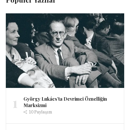
1
György Lukács’ta Devrimci Öznelliğin
Marksizmi
10
Paylaşım