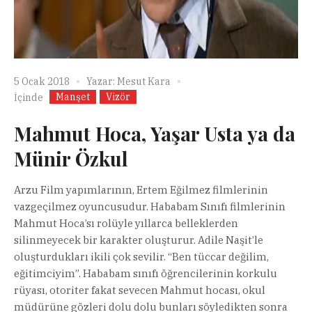
5 Ocak 2018
Yazar:
Mesut Kara
Manşet
Vizör
İçinde
Mahmut Hoca, Yaşar Usta ya da
Münir Özkul
Arzu Film yapımlarının, Ertem Eğilmez filmlerinin
vazgeçilmez oyuncusudur. Hababam Sınıfı filmlerinin
Mahmut Hoca’sı rolüyle yıllarca belleklerden
silinmeyecek bir karakter oluşturur. Adile Naşit’le
oluşturdukları ikili çok sevilir. “Ben tüccar değilim,
eğitimciyim”. Hababam sınıfı öğrencilerinin korkulu
rüyası, otoriter fakat sevecen Mahmut hocası, okul
müdürüne gözleri dolu dolu bunları söyledikten sonra