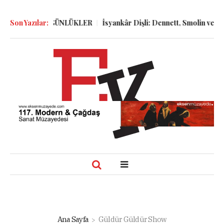
ÖLGELER ve GÜNLÜKLER
Son Yazılar:
İsyankâr Dişli: Dennett, Smolin ve Dosto
Ana Sayfa
Güldür Güldür Show