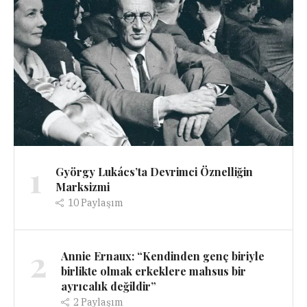
1
György Lukács’ta Devrimci Öznelliğin
Marksizmi
10
Paylaşım
2
Annie Ernaux: “Kendinden genç biriyle
birlikte olmak erkeklere mahsus bir
ayrıcalık değildir”
2
Paylaşım