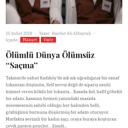
15 Şubat 2018
Yazar:
Haydar Ali Albayrak
Manşet
Vizör
İçinde
Ölümlü Dünya Ölümsüz
‘‘Saçma’’
Taksim’de yahut Kadıköy’de sık sık uğradığınız bir esnaf
lokantası düşünün. Self servis değil de sipariş usulü
hizmet veren köklü bir lokanta… Kasada kel, hafif göbekli
bir adam; kasanın hemen yanındaki masada
müessesenin sahibi olduğu her halinden belli,
gözlüğünü burnuna düşürmüş bir adam oturuyor.
Mutfakta sevimli bir kadın aşçı, oraya buraya koşturan
çevik garson gençler… Şimdi...