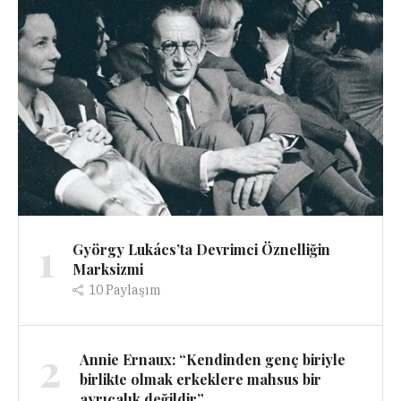
1
György Lukács’ta Devrimci Öznelliğin
Marksizmi
10
Paylaşım
2
Annie Ernaux: “Kendinden genç biriyle
birlikte olmak erkeklere mahsus bir
ayrıcalık değildir”